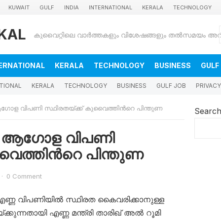
KUWAIT
GULF
INDIA
INTERNATIONAL
KERALA
TECHNOLOGY
KAL
ERNATIONAL
KERALA
TECHNOLOGY
BUSINESS
GULF
TIONAL
KERALA
TECHNOLOGY
BUSINESS
GULF JOB
PRIVACY
ആഗോള വിപണി സ്ഥിരതയ്ക്ക് കുവൈത്തിൻറെ പിന്തുണ
Searc
ം: ആഗോള വിപണി
ുവൈത്തിൻറെ പിന്തുണ
·
0 Comment
്ര എണ്ണ വിപണിയിൽ സ്ഥിരത കൈവരിക്കാനുള്ള
ക്കുന്നതായി എണ്ണ മന്ത്രി താരിഖ് അൽ റൂമി