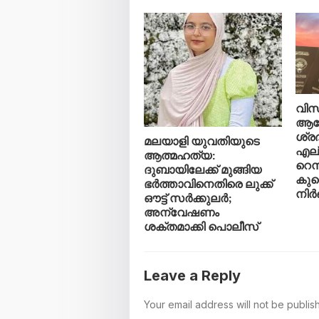
വിസ 
ആലോ
ശ്രദ
മലയാളി യുവതിയുടെ
എല്
ആത്മഹത്യ:
റെസ
ദുബായിലേക്ക് മുങ്ങിയ
കുവ
ഭർത്താവിനെതിരെ ലുക്ക്
നി
ഔട്ട് സർക്കുലർ;
അന്വേഷണം
ശക്തമാക്കി പൊലീസ്
Leave a Reply
Your email address will not be publis