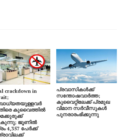
പ്രവാസികൾക്ക്
al crackdown in
സന്തോഷവാർത്ത;
ait;
കുവൈറ്റിലേക്ക് പ്രമുഖ
ബാധ്യതയുള്ളവർ
വിമാന സർവീസുകൾ
െതിരെ കുവൈത്തിൽ
പുനരാരംഭിക്കുന്നു
ക്കുരുക്ക്
ുകുന്നു; ജൂണിൽ
രം 4,357 പേർക്ക്
്രാവിലക്ക്