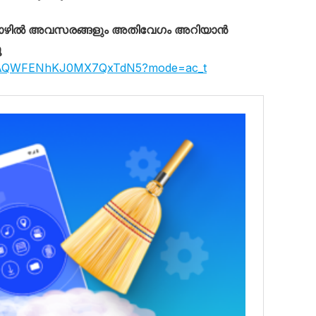
തൊഴിൽ അവസരങ്ങളും അതിവേഗം അറിയാൻ
ൂ
LXkAQWFENhKJ0MX7QxTdN5?mode=ac_t