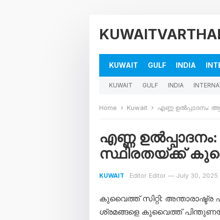
KUWAITVARTHA
KUWAIT
GULF
INDIA
INT
KUWAIT
GULF
INDIA
INTERNA
Home
Kuwait
എണ്ണ ഉൽപ്പാദനം: 
എണ്ണ ഉൽപ്പാദന
സ്ഥിരതയ്ക്ക് ക
Editor Editor
—
July 30, 2025
KUWAIT
കുവൈത്ത് സിറ്റി: അന്താരാഷ്ട
ശ്രമങ്ങളെ കുവൈത്ത് പിന്തുണയ്