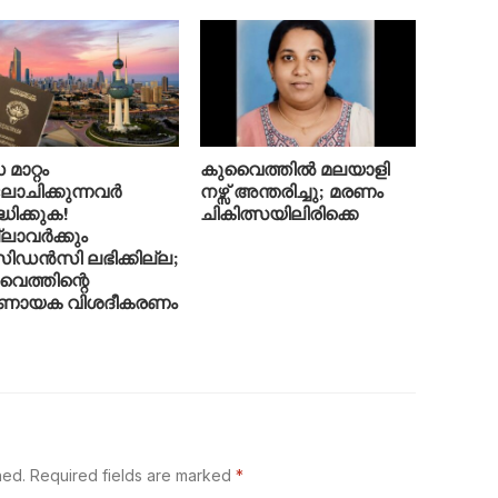
മാറ്റം
കുവൈത്തിൽ മലയാളി
ചിക്കുന്നവർ
നഴ്സ് അന്തരിച്ചു; മരണം
്ധിക്കുക!
ചികിത്സയിലിരിക്കെ
ലാവർക്കും
ിഡൻസി ലഭിക്കില്ല;
ൈത്തിന്റെ
ർണായക വിശദീകരണം
hed.
Required fields are marked
*