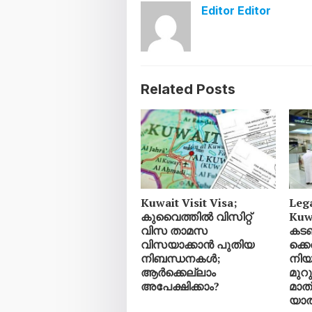
Editor Editor
Related Posts
Kuwait Visit Visa;
Leg
കുവൈത്തിൽ വിസിറ്റ്
Kuw
വിസ താമസ
കട
വിസയാക്കാൻ പുതിയ
ക്ക
നിബന്ധനകൾ;
നിയമ
ആർക്കെല്ലാം
മുറ
അപേക്ഷിക്കാം?
മാത്
യാത