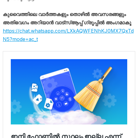
കുവൈത്തിലെ വാർത്തകളും തൊഴിൽ അവസരങ്ങളും
അതിവേഗം അറിയാൻ വാട്സ്ആപ്പ് ഗ്രൂപ്പിൽ അംഗമാകൂ
https://chat.whatsapp.com/LXkAQWFENhKJ0MX7QxTd
N5?mode=ac_t