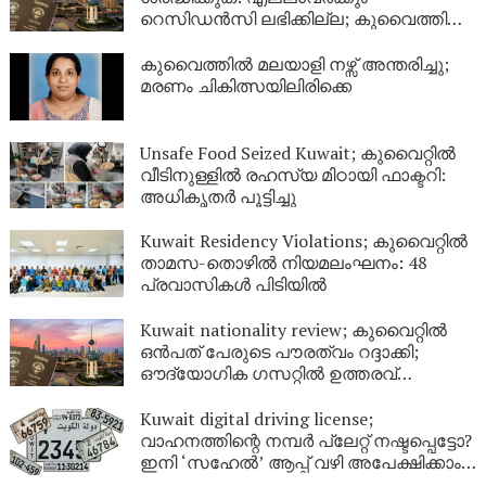
റെസിഡൻസി ലഭിക്കില്ല; കുവൈത്തിന്റെ
നിർണായക വിശദീകരണം
കുവൈത്തിൽ മലയാളി നഴ്സ് അന്തരിച്ചു;
മരണം ചികിത്സയിലിരിക്കെ
Unsafe Food Seized Kuwait; കുവൈറ്റിൽ
വീടിനുള്ളിൽ രഹസ്യ മിഠായി ഫാക്ടറി:
അധികൃതർ പൂട്ടിച്ചു
Kuwait Residency Violations; കുവൈറ്റിൽ
താമസ-തൊഴിൽ നിയമലംഘനം: 48
പ്രവാസികൾ പിടിയിൽ
Kuwait nationality review; കുവൈറ്റിൽ
ഒൻപത് പേരുടെ പൗരത്വം റദ്ദാക്കി;
ഔദ്യോഗിക ഗസറ്റിൽ ഉത്തരവ്
പുറത്തിറങ്ങി
Kuwait digital driving license;
വാഹനത്തിന്റെ നമ്പര്‍ പ്ലേറ്റ് നഷ്ടപ്പെട്ടോ?
ഇനി ‘സഹേൽ’ ആപ്പ് വഴി അപേക്ഷിക്കാം;
കുവൈറ്റിൽ പുതിയ ഡിജിറ്റൽ സേവനം