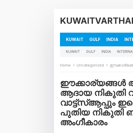
KUWAITVARTHA
KUWAIT
GULF
INDIA
INT
KUWAIT
GULF
INDIA
INTERNA
Home
Uncategorized
ഈക്കാര്യങ്ങൾ അറിയാതെ പോകരു
ഈക്കാര്യങ്ങൾ
ആദായ നികുതി വകു
വാട്ട്സ്ആപ്പും 
പുതിയ നികുതി ബി
അംഗീകാരം