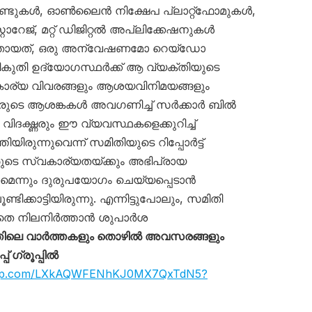
ൗണ്ടുകള്‍, ഓണ്‍ലൈന്‍ നിക്ഷേപ പ്ലാറ്റ്ഫോമുകള്‍,
റോറേജ്, മറ്റ് ഡിജിറ്റല്‍ അപ്ലിക്കേഷനുകള്‍
. അതായത്, ഒരു അന്വേഷണമോ റെയ്‌ഡോ
കുതി ഉദ്യോഗസ്ഥര്‍ക്ക് ആ വ്യക്തിയുടെ
ാര്യ വിവരങ്ങളും ആശയവിനിമയങ്ങളും
ധരുടെ ആശങ്കകള്‍ അവഗണിച്ച് സര്‍ക്കാര്‍ ബില്‍
ഗ്ദ്ധരും ഈ വ്യവസ്ഥകളെക്കുറിച്ച്
ിരുന്നുവെന്ന് സമിതിയുടെ റിപ്പോര്‍ട്ട്
മാരുടെ സ്വകാര്യതയ്ക്കും അഭിപ്രായ
മെന്നും ദുരുപയോഗം ചെയ്യപ്പെടാന്‍
ണ്ടിക്കാട്ടിയിരുന്നു. എന്നിട്ടുപോലും, സമിതി
തെ നിലനിര്‍ത്താന്‍ ശുപാര്‍ശ
ിലെ വാർത്തകളും തൊഴിൽ അവസരങ്ങളും
 ഗ്രൂപ്പിൽ
sapp.com/LXkAQWFENhKJ0MX7QxTdN5?