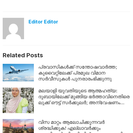
Editor Editor
Related Posts
പ്രവാസികൾക്ക് സന്തോഷവാർത്ത;
കുവൈറ്റിലേക്ക് പ്രമുഖ വിമാന
സർവീസുകൾ പുനരാരംഭിക്കുന്നു
മലയാളി യുവതിയുടെ ആത്മഹത്യ:
ദുബായിലേക്ക് മുങ്ങിയ ഭർത്താവിനെതിരെ
ലുക്ക് ഔട്ട് സർക്കുലർ; അന്വേഷണം
ശക്തമാക്കി പൊലീസ്
വിസ മാറ്റം ആലോചിക്കുന്നവർ
ശ്രദ്ധിക്കുക! എല്ലാവർക്കും