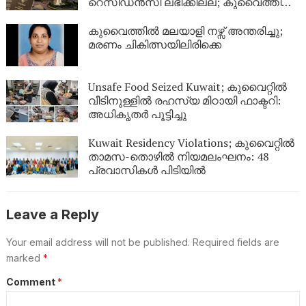
റെസിഡൻസി ലഭിക്കില്ല; കുവൈത്തിന്റെ
നിർണായക വിശദീകരണം
കുവൈത്തിൽ മലയാളി നഴ്സ് അന്തരിച്ചു;
മരണം ചികിത്സയിലിരിക്കെ
Unsafe Food Seized Kuwait; കുവൈറ്റിൽ
വീടിനുള്ളിൽ രഹസ്യ മിഠായി ഫാക്ടറി:
അധികൃതർ പൂട്ടിച്ചു
Kuwait Residency Violations; കുവൈറ്റിൽ
താമസ-തൊഴിൽ നിയമലംഘനം: 48
പ്രവാസികൾ പിടിയിൽ
Leave a Reply
Your email address will not be published.
Required fields are
marked
*
Comment
*