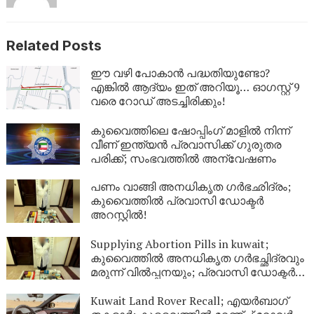
Related Posts
ഈ വഴി പോകാൻ പദ്ധതിയുണ്ടോ?
എങ്കിൽ ആദ്യം ഇത് അറിയൂ… ഓഗസ്റ്റ് 9
വരെ റോഡ് അടച്ചിരിക്കും!
കുവൈത്തിലെ ഷോപ്പിംഗ് മാളിൽ നിന്ന്
വീണ് ഇന്ത്യൻ പ്രവാസിക്ക് ഗുരുതര
പരിക്ക്; സംഭവത്തിൽ അന്വേഷണം
പണം വാങ്ങി അനധികൃത ഗർഭഛിദ്രം;
കുവൈത്തിൽ പ്രവാസി ഡോക്ടർ
അറസ്റ്റിൽ!
Supplying Abortion Pills ​in kuwait;
കുവൈത്തിൽ അനധികൃത ഗർഭച്ഛിദ്രവും
മരുന്ന് വിൽപ്പനയും; പ്രവാസി ഡോക്ടർ
അറസ്റ്റിൽ
Kuwait Land Rover Recall; എയർബാഗ്