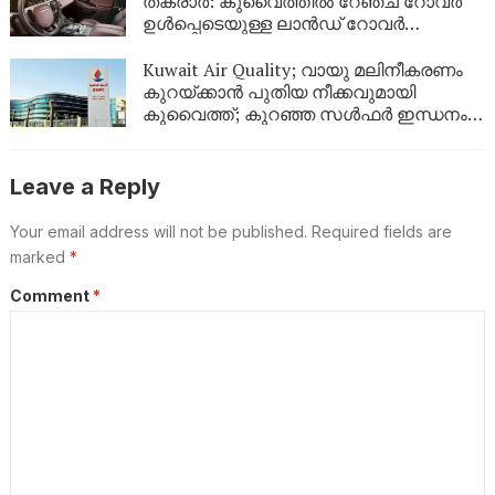
തകരാർ: കുവൈത്തിൽ റേഞ്ച് റോവർ
ഉൾപ്പെടെയുള്ള ലാൻഡ് റോവർ
വാഹനങ്ങൾ തിരിച്ചുവിളിക്കുന്നു
Kuwait Air Quality; വായു മലിനീകരണം
കുറയ്ക്കാൻ പുതിയ നീക്കവുമായി
കുവൈത്ത്; കുറഞ്ഞ സൾഫർ ഇന്ധനം
വിതരണം തുടങ്ങി
Leave a Reply
Your email address will not be published.
Required fields are
marked
*
Comment
*