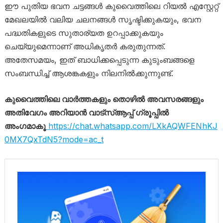
ഈ പുതിയ ഭവന ചട്ടങ്ങൾ കുവൈത്തിലെ റിയൽ എസ്റ്റേറ്റ്
മേഖലയിൽ വലിയ ചലനങ്ങൾ സൃഷ്ടിക്കുകയും, ഭവന
പദ്ധതികളുടെ സുതാര്യത ഉറപ്പാക്കുകയും
ചെയ്യുമെന്നാണ് അധികൃതർ കരുതുന്നത്.
അതേസമയം, ഇത് ബാധിക്കപ്പെടുന്ന കുടുംബങ്ങളെ
സംബന്ധിച്ച് ആശങ്കകളും നിലനിൽക്കുന്നുണ്ട്.
കുവൈത്തിലെ വാർത്തകളും തൊഴിൽ അവസരങ്ങളും
അതിവേഗം അറിയാൻ വാട്സ്ആപ്പ് ഗ്രൂപ്പിൽ
അംഗമാകൂ
https://chat.whatsapp.com/LXkAQWFENhKJ
0MX7QxTdN5?mode=ac_t