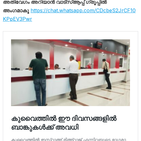
അതിവേഗം അറിയാൻ വാട്സ്ആപ്പ് ഗ്രൂപ്പിൽ
അംഗമാകൂ
https://chat.whatsapp.com/CDcbeS2JrCF10
KPpEV3Pwr