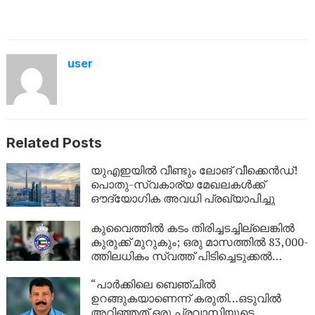
user
Related Posts
യുഎഇയിൽ വീണ്ടും ലോങ് വീക്കെൻഡ്!
പൊതു-സ്വകാര്യ മേഖലകൾക്ക്
ഔദ്യോഗിക അവധി പ്രഖ്യാപിച്ചു
കുവൈത്തിൽ കടം തിരിച്ചടച്ചില്ലെങ്കിൽ
കുരുക്ക് മുറുകും; ഒരു മാസത്തിൽ 83,000-
ത്തിലധികം സ്വത്ത് പിടിച്ചെടുക്കൽ
നടപടികൾ!
“പാർക്കിലെ ബെഞ്ചിൽ
ഉറങ്ങുകയാണെന്ന് കരുതി…ഒടുവിൽ
അറിഞ്ഞത് ഒരു പ്രവാസിയുടെ