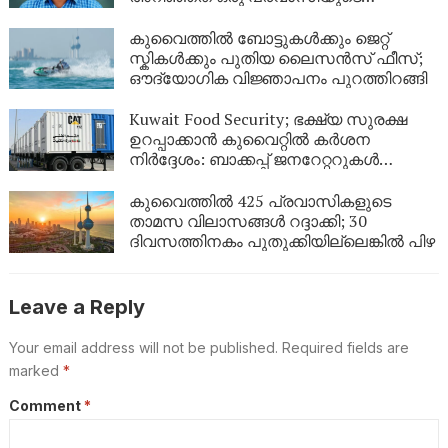
അവസാന യാത്ര; ഏഴ് വർഷം
യുഎഇയിലെ തെരുവിൽ; ‘വാപ്പയെ
കുവൈത്തിൽ ബോട്ടുകൾക്കും ജെറ്റ്
കാണണം’ എന്ന് കണ്ണീരോടെ മകൾ
സ്കികൾക്കും പുതിയ ലൈസൻസ് ഫീസ്;
ഔദ്യോഗിക വിജ്ഞാപനം പുറത്തിറങ്ങി
Kuwait Food Security; ഭക്ഷ്യ സുരക്ഷ
ഉറപ്പാക്കാൻ കുവൈറ്റിൽ കർശന
നിർദ്ദേശം: ബാക്കപ്പ് ജനറേറ്ററുകൾ
നിർബന്ധമാക്കി
കുവൈത്തിൽ 425 പ്രവാസികളുടെ
താമസ വിലാസങ്ങൾ റദ്ദാക്കി; 30
ദിവസത്തിനകം പുതുക്കിയില്ലെങ്കിൽ പിഴ
Leave a Reply
Your email address will not be published.
Required fields are
marked
*
Comment
*