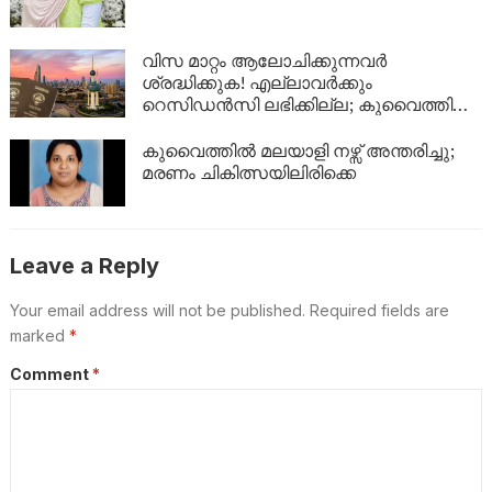
ശക്തമാക്കി പൊലീസ്
വിസ മാറ്റം ആലോചിക്കുന്നവർ
ശ്രദ്ധിക്കുക! എല്ലാവർക്കും
റെസിഡൻസി ലഭിക്കില്ല; കുവൈത്തിന്റെ
നിർണായക വിശദീകരണം
കുവൈത്തിൽ മലയാളി നഴ്സ് അന്തരിച്ചു;
മരണം ചികിത്സയിലിരിക്കെ
Leave a Reply
Your email address will not be published.
Required fields are
marked
*
Comment
*