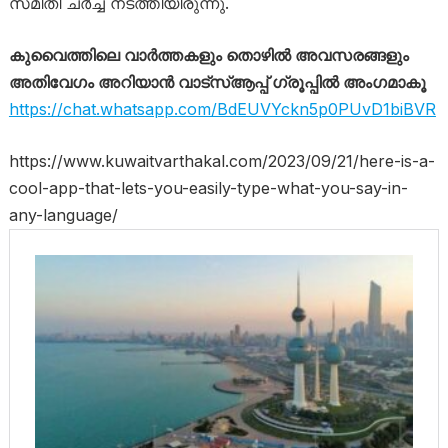
സ​മി​തി ച​ർച്ച ന​ട​ത്തി​യി​രു​ന്നു.
കുവൈത്തിലെ വാർത്തകളും തൊഴിൽ അവസരങ്ങളും
അതിവേഗം അറിയാൻ വാട്സ്ആപ്പ് ഗ്രൂപ്പിൽ അംഗമാകൂ
https://chat.whatsapp.com/BdEUVYckn5p0PUvD1biBVR
https://www.kuwaitvarthakal.com/2023/09/21/here-is-a-
cool-app-that-lets-you-easily-type-what-you-say-in-
any-language/