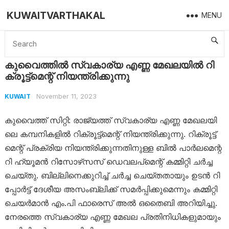
KUWAITVARTHAKAL
MENU
Home
Kuwait
കുവൈത്തിൽ സ്വ​കാ​ര്യ എ​ണ്ണ മേ​ഖ​ല​യി​ൽ റി​ക്രൂ​ട്ട്‌​മെ​ന്റ് നി​യ​ന്ത്രി​ക്കു​ന്നു
കുവൈത്തിൽ സ്വ​കാ​ര്യ എ​ണ്ണ മേ​ഖ​ല​യി​ൽ റി​
ക്രൂ​ട്ട്‌​മെ​ന്റ് നി​യ​ന്ത്രി​ക്കു​ന്നു
November 11, 2023
KUWAIT
കു​വൈ​ത്ത് സി​റ്റി: രാ​ജ്യ​ത്ത് സ്വ​കാ​ര്യ എ​ണ്ണ മേ​ഖ​ല​യി​
ലെ ക​മ്പ​നി​ക​ളി​ൽ റി​ക്രൂ​ട്ട്‌​മെ​ന്റ് നി​യ​ന്ത്രി​ക്കു​ന്നു. റി​ക്രൂ​ട്ട്‌​
മെ​ന്റ് പ്ര​ക്രി​യ നി​യ​ന്ത്രി​ക്കു​ന്ന​തി​നു​ള്ള ബി​ൽ പാ​ർ​ല​മെ​ന്റ​
റി ഹ്യൂ​മ​ൻ റി​സോ​ഴ്‌​സ​സ് ഡെ​വ​ല​പ്‌​മെ​ന്റ് ക​മ്മി​റ്റി ച​ർ​ച്ച
ചെ​യ്തു. ബി​ല്ലി​നെ​ക്കു​റി​ച്ച് ച​ർ​ച്ച ചെ​യ്ത​താ​യും ഉ​ട​ൻ റി​
പ്പോ​ർ​ട്ട് ദേ​ശീ​യ അ​സം​ബ്ലി​ക്ക് സ​മ​ർ​പ്പി​ക്കു​മെ​ന്നും ക​മ്മി​റ്റി
ചെ​യ​ർ​മാ​ൻ എം.​പി ഫാ​രെ​സ് അ​ൽ ഒ​തൈ​ബി അ​റി​യി​ച്ചു.
നേ​ര​ത്തെ സ്വ​കാ​ര്യ എ​ണ്ണ മേ​ഖ​ല പ്ര​തി​നി​ധി​ക​ളു​മാ​യും