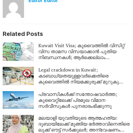
Editor Editor
Related Posts
Kuwait Visit Visa; കുവൈത്തിൽ വിസിറ്റ്
വിസ താമസ വിസയാക്കാൻ പുതിയ
നിബന്ധനകൾ; ആർക്കെല്ലാം
അപേക്ഷിക്കാം?
Legal crackdown in Kuwait;
കടബാധ്യതയുള്ളവർക്കെതിരെ
കുവൈത്തിൽ നിയമക്കുരുക്ക് മുറുകുന്നു;
ജൂണിൽ മാത്രം 4,357 പേർക്ക്
യാത്രാവിലക്ക്
പ്രവാസികൾക്ക് സന്തോഷവാർത്ത;
കുവൈറ്റിലേക്ക് പ്രമുഖ വിമാന
സർവീസുകൾ പുനരാരംഭിക്കുന്നു
മലയാളി യുവതിയുടെ ആത്മഹത്യ:
ദുബായിലേക്ക് മുങ്ങിയ ഭർത്താവിനെതിരെ
ലുക്ക് ഔട്ട് സർക്കുലർ; അന്വേഷണം