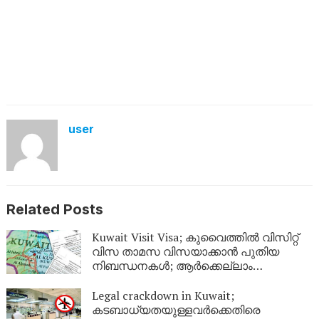
user
Related Posts
Kuwait Visit Visa; കുവൈത്തിൽ വിസിറ്റ്
വിസ താമസ വിസയാക്കാൻ പുതിയ
നിബന്ധനകൾ; ആർക്കെല്ലാം
അപേക്ഷിക്കാം?
Legal crackdown in Kuwait;
കടബാധ്യതയുള്ളവർക്കെതിരെ