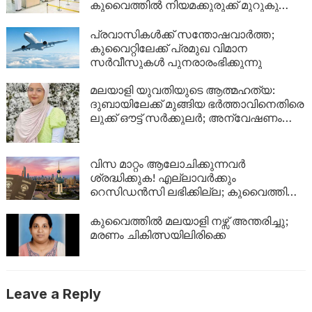
കുവൈത്തിൽ നിയമക്കുരുക്ക് മുറുകുന്നു;
ജൂണിൽ മാത്രം 4,357 പേർക്ക്
യാത്രാവിലക്ക്
പ്രവാസികൾക്ക് സന്തോഷവാർത്ത;
കുവൈറ്റിലേക്ക് പ്രമുഖ വിമാന
സർവീസുകൾ പുനരാരംഭിക്കുന്നു
മലയാളി യുവതിയുടെ ആത്മഹത്യ:
ദുബായിലേക്ക് മുങ്ങിയ ഭർത്താവിനെതിരെ
ലുക്ക് ഔട്ട് സർക്കുലർ; അന്വേഷണം
ശക്തമാക്കി പൊലീസ്
വിസ മാറ്റം ആലോചിക്കുന്നവർ
ശ്രദ്ധിക്കുക! എല്ലാവർക്കും
റെസിഡൻസി ലഭിക്കില്ല; കുവൈത്തിന്റെ
നിർണായക വിശദീകരണം
കുവൈത്തിൽ മലയാളി നഴ്സ് അന്തരിച്ചു;
മരണം ചികിത്സയിലിരിക്കെ
Leave a Reply