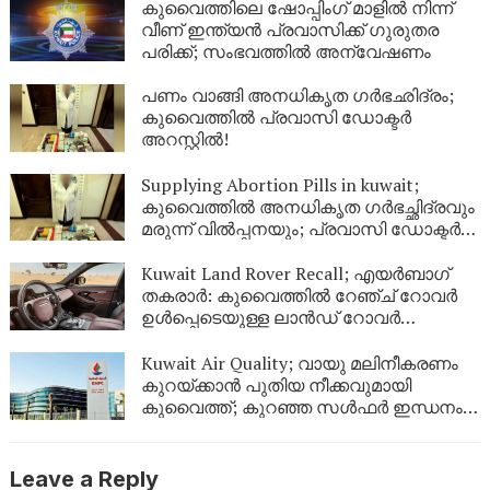
കുവൈത്തിലെ ഷോപ്പിംഗ് മാളിൽ നിന്ന്
വീണ് ഇന്ത്യൻ പ്രവാസിക്ക് ഗുരുതര
പരിക്ക്; സംഭവത്തിൽ അന്വേഷണം
പണം വാങ്ങി അനധികൃത ഗർഭഛിദ്രം;
കുവൈത്തിൽ പ്രവാസി ഡോക്ടർ
അറസ്റ്റിൽ!
Supplying Abortion Pills ​in kuwait;
കുവൈത്തിൽ അനധികൃത ഗർഭച്ഛിദ്രവും
മരുന്ന് വിൽപ്പനയും; പ്രവാസി ഡോക്ടർ
അറസ്റ്റിൽ
Kuwait Land Rover Recall; എയർബാഗ്
തകരാർ: കുവൈത്തിൽ റേഞ്ച് റോവർ
ഉൾപ്പെടെയുള്ള ലാൻഡ് റോവർ
വാഹനങ്ങൾ തിരിച്ചുവിളിക്കുന്നു
Kuwait Air Quality; വായു മലിനീകരണം
കുറയ്ക്കാൻ പുതിയ നീക്കവുമായി
കുവൈത്ത്; കുറഞ്ഞ സൾഫർ ഇന്ധനം
വിതരണം തുടങ്ങി
Leave a Reply