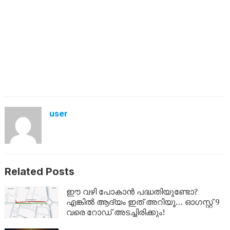
user
Related Posts
ഈ വഴി പോകാൻ പദ്ധതിയുണ്ടോ?
എങ്കിൽ ആദ്യം ഇത് അറിയൂ… ഓഗസ്റ്റ് 9
വരെ റോഡ് അടച്ചിരിക്കും!