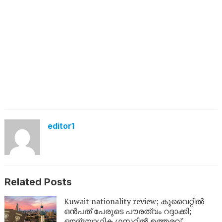
editor1
Related Posts
Kuwait nationality review; കുവൈറ്റിൽ
ഒൻപത് പേരുടെ പൗരത്വം റദ്ദാക്കി;
ഔദ്യോഗിക ഗസറ്റിൽ ഉത്തരവ്