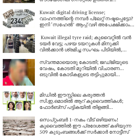
പുറത്തിറങ്ങി
Kuwait digital driving license;
വാഹനത്തിന്റെ നമ്പര്‍ പ്ലേറ്റ് നഷ്ടപ്പെട്ടോ?
ഇനി ‘സഹേൽ’ ആപ്പ് വഴി അപേക്ഷിക്കാം;
കുവൈറ്റിൽ പുതിയ ഡിജിറ്റൽ സേവനം
ഉടൻ
Kuwait illegal tyre raid; കുവൈറ്റിൽ വൻ
ടയർ വേട്ട; പഴയ ടയറുകൾ മിനുക്കി
വിൽക്കാൻ ശ്രമിച്ച സംഘം പിടിയിൽ,
പിടിച്ചെടുത്തത് ആയിരത്തിലധികം
ടയറുകൾ
സ്വന്തമായൊരു കോടതി; ജഡ്ജിയുടെ
വേഷം, കോടതി മുറിയിൽ വിചാരണ…
ഒടുവിൽ കോടികളുടെ തട്ടിപ്പുമായി
യുവാവ് പിടിയിൽ!
മിഡിൽ ഈസ്റ്റിലെ കരുത്തൻ
സി.ഇ.ഒമാരിൽ ആറ് കുവൈത്തികൾ;
ഫോർബ്സ് പട്ടികയിൽ തിളങ്ങി
കുവൈത്ത്!
സെപ്റ്റംബർ 1-നകം വീട് ഒഴിയണം!
കുവൈത്തിൽ ഈ പ്രദേശത്ത് കഴിയുന്ന
509 കുടുംബങ്ങൾക്ക് സർക്കാർ നോട്ടീസ്