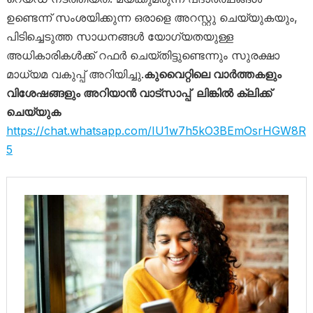
ഉണ്ടെന്ന് സംശയിക്കുന്ന ഒരാളെ അറസ്റ്റു ചെയ്യുകയും,
പിടിച്ചെടുത്ത സാധനങ്ങൾ യോഗ്യതയുള്ള
അധികാരികൾക്ക് റഫർ ചെയ്തിട്ടുണ്ടെന്നും സുരക്ഷാ
മാധ്യമ വകുപ്പ് അറിയിച്ചു.
കുവൈറ്റിലെ വാർത്തകളും
വിശേഷങ്ങളും അറിയാൻ വാട്സാപ്പ് ലിങ്കിൽ ക്ലിക്ക്
ചെയ്യുക
https://chat.whatsapp.com/IU1w7h5kO3BEmOsrHGW8R
5