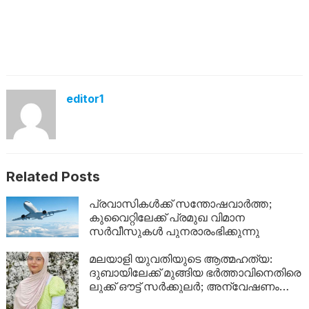
editor1
Related Posts
പ്രവാസികൾക്ക് സന്തോഷവാർത്ത;
കുവൈറ്റിലേക്ക് പ്രമുഖ വിമാന
സർവീസുകൾ പുനരാരംഭിക്കുന്നു
മലയാളി യുവതിയുടെ ആത്മഹത്യ:
ദുബായിലേക്ക് മുങ്ങിയ ഭർത്താവിനെതിരെ
ലുക്ക് ഔട്ട് സർക്കുലർ; അന്വേഷണം
ശക്തമാക്കി പൊലീസ്