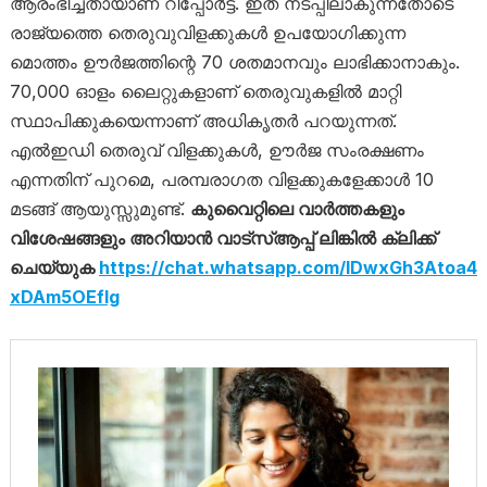
ആരംഭിച്ചതായാണ് റിപ്പോർട്ട്. ഇത് നടപ്പിലാകുന്നതോടെ
രാജ്യത്തെ തെരുവുവിളക്കുകൾ ഉപയോഗിക്കുന്ന
മൊത്തം ഊർജത്തിന്റെ 70 ശതമാനവും ലാഭിക്കാനാകും.
70,000 ഓളം ലൈറ്റുകളാണ് തെരുവുകളിൽ മാറ്റി
സ്ഥാപിക്കുകയെന്നാണ് അധികൃതർ പറയുന്നത്.
എൽഇഡി തെരുവ് വിളക്കുകൾ, ഊർജ സംരക്ഷണം
എന്നതിന് പുറമെ, പരമ്പരാഗത വിളക്കുകളേക്കാൾ 10
മടങ്ങ് ആയുസ്സുമുണ്ട്.
കുവൈറ്റിലെ വാര്‍ത്തകളും
വിശേഷങ്ങളും അറിയാന്‍ വാട്‌സ്ആപ്പ് ലിങ്കില്‍ ക്ലിക്ക്
ചെയ്യുക
https://chat.whatsapp.com/IDwxGh3Atoa4
xDAm5OEfIg