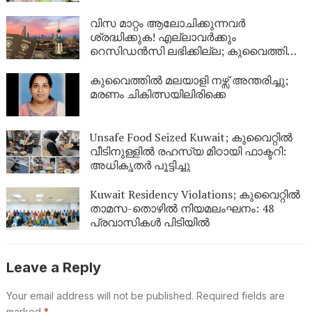
വിസ മാറ്റം ആലോചിക്കുന്നവർ
ശ്രദ്ധിക്കുക! എല്ലാവർക്കും
റെസിഡൻസി ലഭിക്കില്ല; കുവൈത്തിന്റെ
നിർണായക വിശദീകരണം
കുവൈത്തിൽ മലയാളി നഴ്സ് അന്തരിച്ചു;
മരണം ചികിത്സയിലിരിക്കെ
Unsafe Food Seized Kuwait; കുവൈറ്റിൽ
വീടിനുള്ളിൽ രഹസ്യ മിഠായി ഫാക്ടറി:
അധികൃതർ പൂട്ടിച്ചു
Kuwait Residency Violations; കുവൈറ്റിൽ
താമസ-തൊഴിൽ നിയമലംഘനം: 48
പ്രവാസികൾ പിടിയിൽ
Leave a Reply
Your email address will not be published.
Required fields are
marked
*