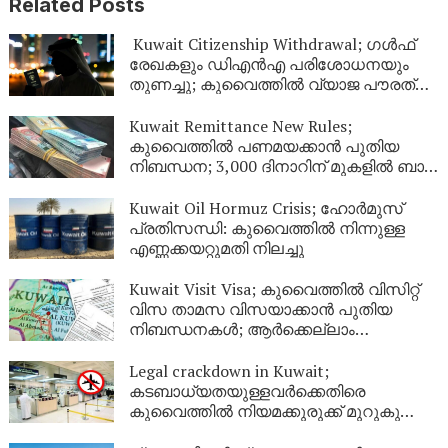
Related Posts
Kuwait Citizenship Withdrawal; ഗൾഫ്
രേഖകളും ഡിഎൻഎ പരിശോധനയും
തുണച്ചു; കുവൈത്തിൽ വ്യാജ പൗരത്വം
നേടിയ 344 പേർ പുറത്ത്
Kuwait Remittance New Rules;
കുവൈത്തിൽ പണമയക്കാൻ പുതിയ
നിബന്ധന; 3,000 ദിനാറിന് മുകളിൽ ബാങ്ക്
സ്റ്റേറ്റ്‌മെന്റ് നിർബന്ധം
Kuwait Oil Hormuz Crisis; ഹോർമുസ്
പ്രതിസന്ധി: കുവൈത്തിൽ നിന്നുള്ള
എണ്ണക്കയറ്റുമതി നിലച്ചു
Kuwait Visit Visa; കുവൈത്തിൽ വിസിറ്റ്
വിസ താമസ വിസയാക്കാൻ പുതിയ
നിബന്ധനകൾ; ആർക്കെല്ലാം
അപേക്ഷിക്കാം?
Legal crackdown in Kuwait;
കടബാധ്യതയുള്ളവർക്കെതിരെ
കുവൈത്തിൽ നിയമക്കുരുക്ക് മുറുകുന്നു;
ജൂണിൽ മാത്രം 4,357 പേർക്ക്