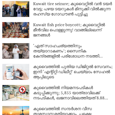
Kuwait tire seizure; കുവൈറ്റിൽ വൻ ടയർ
വേട്ട; പഴയ ടയറുകൾ മിനുക്കി വിൽക്കുന്ന
രഹസ്യ ഗോഡൗൺ പൂട്ടിച്ചു
Kuwait fish price boycott; കുവൈറ്റിൽ
മീൻവില പൊള്ളുന്നു! വാങ്ങില്ലെന്ന്
ജനങ്ങൾ
‘ഏത് സാഹചര്യത്തിനും
തയ്യാറാകണം’; സൈനിക
കേന്ദ്രങ്ങളിൽ പരിശോധന നടത്തി
കുവൈത്ത് പ്രതിരോധമന്ത്രി
കുവൈത്തിൽ പുതിയ ഡിജിറ്റൽ സേവനം;
ഇനി ‘എന്റിറ്റി ഡിലീറ്റ്’ ചെയ്യാം സേഹൽ
ആപ്പിലൂടെ
കുവൈത്തിൽ നിയമനടപടികൾ
കടുപ്പിക്കുന്നു; 5,855 യാത്രാവിലക്ക്
നടപടികൾ, ഖജനാവിലെത്തിയത് 8.88
ലക്ഷം ദിനാർ!
കുവൈത്തിൽ സന്ദർശന വീസ
താമസാനുമതിയാക്കാം, പക്ഷെ