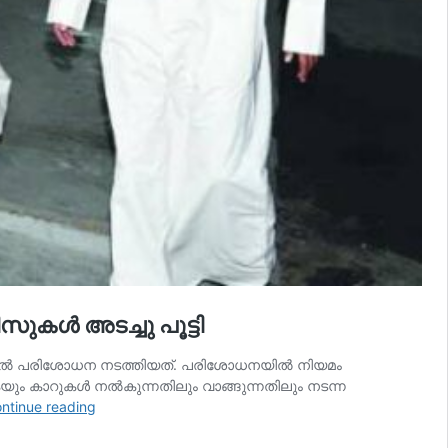
ള്‍ അടച്ചു പൂട്ടി
യില്‍ പരിശോധന നടത്തിയത്. പരിശോധനയില്‍ നിയമം
കുകയും കാറുകള്‍ നല്‍കുന്നതിലും വാങ്ങുന്നതിലും നടന്ന
കുവൈറ്റ്
ntinue reading
അര്‍ദിയയില്‍
പരിശോധന;