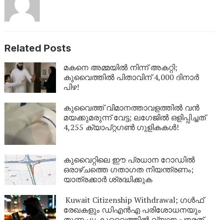
Related Posts
മകനെ അമ്മയിൽ നിന്ന് അകറ്റി;
കുവൈത്തിൽ പിതാവിന് 4,000 ദിനാർ
പിഴ!
കുവൈത്ത് വിമാനത്താവളത്തിൽ വൻ
മയക്കുമരുന്ന് വേട്ട; ലഗേജിൽ ഒളിപ്പിച്ചത്
4,255 ക്യാപ്റ്റഗൺ ഗുളികകൾ!
കുവൈറ്റിലെ ഈ പ്രധാന റോഡിൽ
ഒരാഴ്ചത്തെ ഗതാഗത നിയന്ത്രണം;
യാത്രക്കാർ ശ്രദ്ധിക്കുക
Kuwait Citizenship Withdrawal; ഗൾഫ്
രേഖകളും ഡിഎൻഎ പരിശോധനയും
തുണച്ചു; കുവൈത്തിൽ വ്യാജ പൗരത്വം