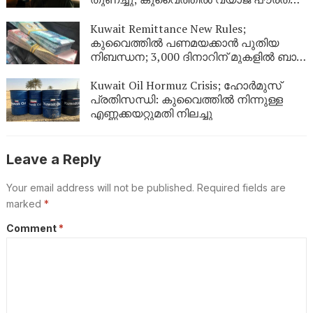
നേടിയ 344 പേർ പുറത്ത്
Kuwait Remittance New Rules;
കുവൈത്തിൽ പണമയക്കാൻ പുതിയ
നിബന്ധന; 3,000 ദിനാറിന് മുകളിൽ ബാങ്ക്
സ്റ്റേറ്റ്‌മെന്റ് നിർബന്ധം
Kuwait Oil Hormuz Crisis; ഹോർമുസ്
പ്രതിസന്ധി: കുവൈത്തിൽ നിന്നുള്ള
എണ്ണക്കയറ്റുമതി നിലച്ചു
Leave a Reply
Your email address will not be published.
Required fields are
marked
*
Comment
*