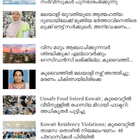
സർവീസുകൾ പുനരാരംഭിക്കുന്നു
മലയാളി യുവതിയുടെ ആത്മഹത്യ:
ദുബായിലേക്ക് മുങ്ങിയ ഭർത്താവിനെതിരെ
ലുക്ക് ഔട്ട് സർക്കുലർ; അന്വേഷണം
ശക്തമാക്കി പൊലീസ്
വിസ മാറ്റം ആലോചിക്കുന്നവർ
ശ്രദ്ധിക്കുക! എല്ലാവർക്കും
റെസിഡൻസി ലഭിക്കില്ല; കുവൈത്തിന്റെ
നിർണായക വിശദീകരണം
കുവൈത്തിൽ മലയാളി നഴ്സ് അന്തരിച്ചു;
മരണം ചികിത്സയിലിരിക്കെ
Unsafe Food Seized Kuwait; കുവൈറ്റിൽ
വീടിനുള്ളിൽ രഹസ്യ മിഠായി ഫാക്ടറി:
അധികൃതർ പൂട്ടിച്ചു
Kuwait Residency Violations; കുവൈറ്റിൽ
താമസ-തൊഴിൽ നിയമലംഘനം: 48
പ്രവാസികൾ പിടിയിൽ