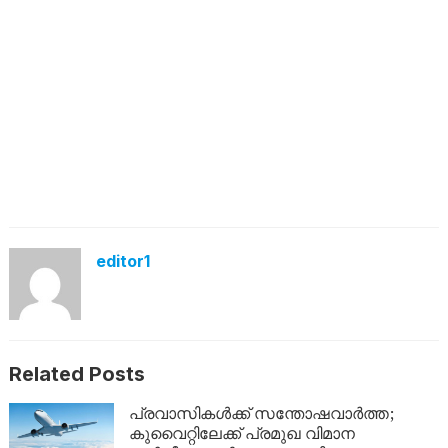
editor1
Related Posts
പ്രവാസികൾക്ക് സന്തോഷവാർത്ത;
കുവൈറ്റിലേക്ക് പ്രമുഖ വിമാന