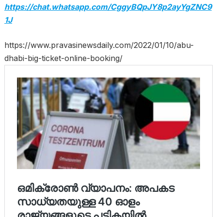
https://chat.whatsapp.com/CggyBQpJY8p2ayYgZNC9
1J
https://www.pravasinewsdaily.com/2022/01/10/abu-
dhabi-big-ticket-online-booking/