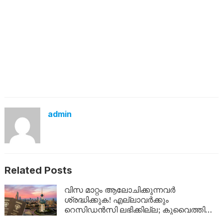
admin
Related Posts
വിസ മാറ്റം ആലോചിക്കുന്നവർ
ശ്രദ്ധിക്കുക! എല്ലാവർക്കും
റെസിഡൻസി ലഭിക്കില്ല; കുവൈത്തിന്റെ
നിർണായക വിശദീകരണം