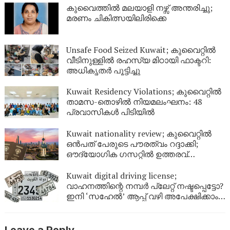
കുവൈത്തിൽ മലയാളി നഴ്സ് അന്തരിച്ചു;
മരണം ചികിത്സയിലിരിക്കെ
Unsafe Food Seized Kuwait; കുവൈറ്റിൽ
വീടിനുള്ളിൽ രഹസ്യ മിഠായി ഫാക്ടറി:
അധികൃതർ പൂട്ടിച്ചു
Kuwait Residency Violations; കുവൈറ്റിൽ
താമസ-തൊഴിൽ നിയമലംഘനം: 48
പ്രവാസികൾ പിടിയിൽ
Kuwait nationality review; കുവൈറ്റിൽ
ഒൻപത് പേരുടെ പൗരത്വം റദ്ദാക്കി;
ഔദ്യോഗിക ഗസറ്റിൽ ഉത്തരവ്
പുറത്തിറങ്ങി
Kuwait digital driving license;
വാഹനത്തിന്റെ നമ്പര്‍ പ്ലേറ്റ് നഷ്ടപ്പെട്ടോ?
ഇനി ‘സഹേൽ’ ആപ്പ് വഴി അപേക്ഷിക്കാം;
കുവൈറ്റിൽ പുതിയ ഡിജിറ്റൽ സേവനം
ഉടൻ
Leave a Reply