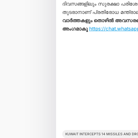
ദിവസങ്ങളിലും സുരക്ഷാ പരിശ
തുടരാനാണ് പ്രതിരോധ മന്ത്രാല
വാർത്തകളും തൊഴിൽ അവസരങ്ങള
അംഗമാകൂ
https://chat.what
KUWAIT INTERCEPTS 14 MISSILES AND D