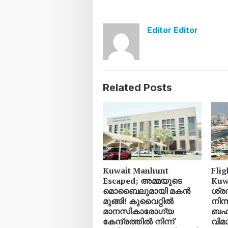
Editor Editor
Related Posts
Kuwait Manhunt
Flig
Escaped; അമ്മയുടെ
Kuw
മൊബൈലുമായി മകൻ
ശ്ര
മുങ്ങി! കുവൈറ്റിൽ
നിന്
മാനസികാരോഗ്യ
ബഹ്
കേന്ദ്രത്തിൽ നിന്ന്
വിമാ