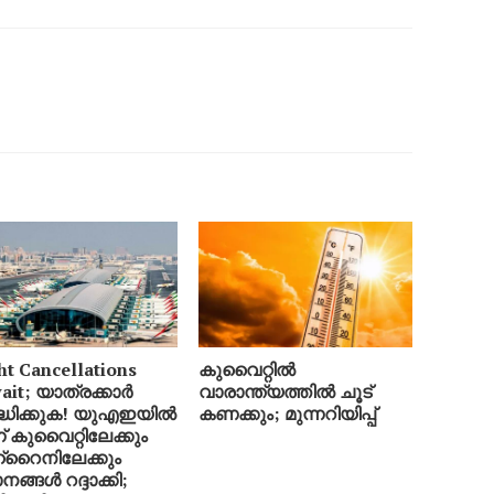
ht Cancellations
കുവൈറ്റിൽ
ait; യാത്രക്കാർ
വാരാന്ത്യത്തിൽ ചൂട്
ദ്ധിക്കുക! യുഎഇയിൽ
കണക്കും; മുന്നറിയിപ്പ്
ന് കുവൈറ്റിലേക്കും
‌റൈനിലേക്കും
നങ്ങൾ റദ്ദാക്കി;