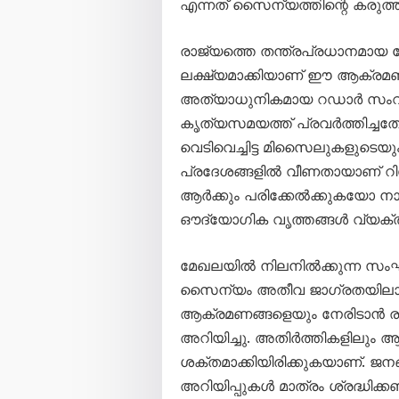
എന്നത് സൈന്യത്തിന്റെ കരുത്ത് 
രാജ്യത്തെ തന്ത്രപ്രധാനമായ
ലക്ഷ്യമാക്കിയാണ് ഈ ആക്രമ
അത്യാധുനികമായ റഡാർ സംവി
കൃത്യസമയത്ത് പ്രവർത്തിച്ചത
വെടിവെച്ചിട്ട മിസൈലുകളുടെ
പ്രദേശങ്ങളിൽ വീണതായാണ് റിപ്പ
ആർക്കും പരിക്കേൽക്കുകയോ നാശ
ഔദ്യോഗിക വൃത്തങ്ങൾ വ്യക്തമ
മേഖലയിൽ നിലനിൽക്കുന്ന സംഘ
സൈന്യം അതീവ ജാഗ്രതയിലാണ്
ആക്രമണങ്ങളെയും നേരിടാൻ ര
അറിയിച്ചു. അതിർത്തികളിലും 
ശക്തമാക്കിയിരിക്കുകയാണ്. ജന
അറിയിപ്പുകൾ മാത്രം ശ്രദ്ധിക്ക