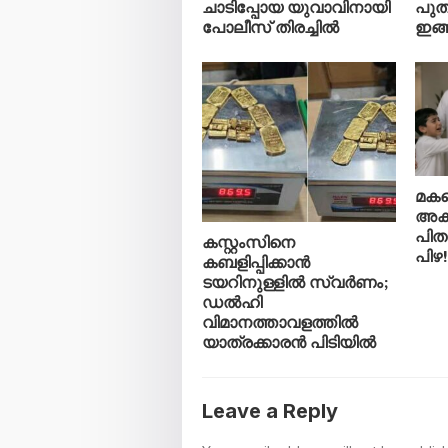
ചാടിപ്പോയ യുവാവിനായി
പുത
പോലീസ് തിരച്ചിൽ
ഇങ്
മകന
അകറ
പിത
കസ്റ്റംസിനെ
പിഴ!
കബളിപ്പിക്കാൻ
ടയറിനുള്ളിൽ സ്വർണം;
ഡൽഹി
വിമാനത്താവളത്തിൽ
യാത്രക്കാരൻ പിടിയിൽ
Leave a Reply