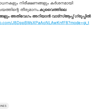
ോധനകളും നിരീക്ഷണങ്ങളും കർശനമായി
യത്തിന്റെ തീരുമാനം.
കുവൈത്തിലെ
ും അതിവേഗം അറിയാൻ വാട്സ്ആപ്പ് ഗ്രൂപ്പിൽ
sapp.com/J8DppBWsXPaAoNLAwKnfF8?mode=gi_t
RONES