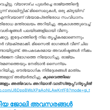
ട്ടു. വ്യാഴാഴ്ച പുലർച്ചെ രാജ്യത്തിന്റെ
്ന് ബാലിസ്റ്റിക് മിസൈലുകൾ, ഒരു ക്രൂയിസ്
ന്നിവയാണ് വ്യോമപ്രതിരോധ സംവിധാനം
തിരോധ മന്ത്രാലയം അറിയിച്ചു. ആകാശത്തുവെച്ച്
ശിഷ്ടങ്ങൾ പലയിടങ്ങളിലായി വീണു.
േറ്റു. ഇദ്ദേഹത്തിന്റെ നില തൃപ്തികരമാണെന്നും
ർ വ്യക്തമാക്കി. മിസൈൽ ഭാഗങ്ങൾ വീണ് ചില
്ടായിട്ടുണ്ട്. അപകടകരമായ അവശിഷ്ടങ്ങൾ നീക്കം
ർജ്ജന വിഭാഗത്തെ നിയോഗിച്ചു. രാജ്യം
ക്രമണത്തെയും നേരിടാൻ സൈന്യം
ിച്ചു. ഔദ്യോഗിക നിർദ്ദേശങ്ങൾ മാത്രം
ളോട് അഭ്യർത്ഥിച്ചു.
കുവൈത്തിലെ
ും അതിവേഗം അറിയാൻ വാട്സ്ആപ്പ് ഗ്രൂപ്പിൽ
sapp.com/J8DppBWsXPaAoNLAwKnfF8?mode=gi_t
തിയ ജോലി അവസരങ്ങൾ