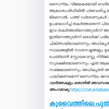
സൈന്യം വിജയകരമായി വെടിവെച്ചി
ആകാശപരിധിയിൽ പ്രവേശിച്ച മൂന
മിസൈൽ, പത്ത് ഡ്രോണുകൾ എ
ഉപയോഗിച്ച് തകർത്തതെന്ന് പ്ര
ഇവ തകർത്തതിനെത്തുടർന്ന് അവ
ഇതിനെത്തുടർന്ന് ഒരാൾക്ക് പരിക്ക
ചികിത്സയിലാണെന്നും അധികൃത
സ്ഥലങ്ങളിൽ നാശനഷ്ടങ്ങളും ഉണ
ചെയ്യാൻ സ്ഫോടകവസ്തു നിർമ്മാ
സുരക്ഷിതമാണെന്നും ഏത് ആ
സജ്ജമാണെന്നും അധികൃതർ അറിയ
പാലിക്കണമെന്ന് സൈന്യം ജനങ്ങ
വാർത്തകളും തൊഴിൽ അവസരങ്ങള
അംഗമാകൂ
https://chat.what
കുവൈത്തിലെ പു