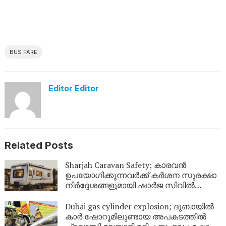
BUS FARE
Editor Editor
Related Posts
Sharjah Caravan Safety; കാരവൻ
ഉപയോഗിക്കുന്നവർക്ക് കർശന സുരക്ഷാ
നിർദ്ദേശങ്ങളുമായി ഷാർജ സിവിൽ
ഡിഫൻസ്
Dubai gas cylinder explosion; ദുബായിൽ
കാർ ഷോറൂമിലുണ്ടായ അപകടത്തിൽ