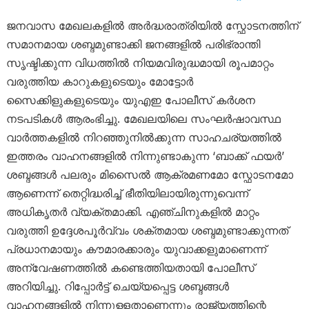
ജനവാസ മേഖലകളിൽ അർദ്ധരാത്രിയിൽ സ്ഫോടനത്തിന്
സമാനമായ ശബ്ദമുണ്ടാക്കി ജനങ്ങളിൽ പരിഭ്രാന്തി
സൃഷ്ടിക്കുന്ന വിധത്തിൽ നിയമവിരുദ്ധമായി രൂപമാറ്റം
വരുത്തിയ കാറുകളുടെയും മോട്ടോർ
സൈക്കിളുകളുടെയും യുഎഇ പോലീസ് കർശന
നടപടികൾ ആരംഭിച്ചു. മേഖലയിലെ സംഘർഷാവസ്ഥ
വാർത്തകളിൽ നിറഞ്ഞുനിൽക്കുന്ന സാഹചര്യത്തിൽ
ഇത്തരം വാഹനങ്ങളിൽ നിന്നുണ്ടാകുന്ന ‘ബാക്ക് ഫയർ’
ശബ്ദങ്ങൾ പലരും മിസൈൽ ആക്രമണമോ സ്ഫോടനമോ
ആണെന്ന് തെറ്റിദ്ധരിച്ച് ഭീതിയിലായിരുന്നുവെന്ന്
അധികൃതർ വ്യക്തമാക്കി. എഞ്ചിനുകളിൽ മാറ്റം
വരുത്തി ഉദ്ദേശപൂർവ്വം ശക്തമായ ശബ്ദമുണ്ടാക്കുന്നത്
പ്രധാനമായും കൗമാരക്കാരും യുവാക്കളുമാണെന്ന്
അന്വേഷണത്തിൽ കണ്ടെത്തിയതായി പോലീസ്
അറിയിച്ചു. റിപ്പോർട്ട് ചെയ്യപ്പെട്ട ശബ്ദങ്ങൾ
വാഹനങ്ങളിൽ നിന്നുള്ളതാണെന്നും രാജ്യത്തിന്റെ