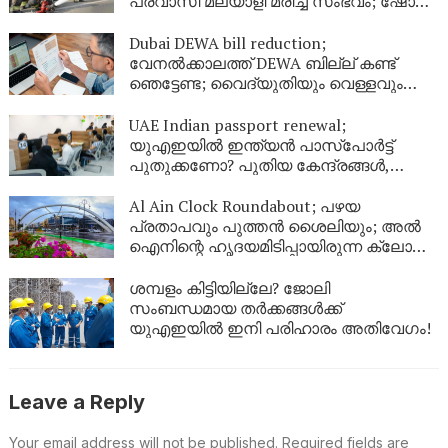
പ്രവാസി മലയാളി മരിച്ച സംഭവം; ഷോറൂം
അടച്ചു
Dubai DEWA bill reduction;
വേനൽക്കാലത്ത് DEWA ബില്ല് കണ്ട്
ഞെട്ടേണ്ട; വൈദ്യുതിയും വെള്ളവും
ലാഭിക്കാൻ ഇതാ 9 എളുപ്പവഴികൾ
UAE Indian passport renewal;
യുഎഇയിൽ ഇന്ത്യൻ പാസ്‌പോർട്ട്
പുതുക്കണോ? പുതിയ കേന്ദ്രങ്ങൾ,
ഫീസ്, ബുക്കിംഗ് രീതി; പ്രവാസികൾ
അറിയേണ്ടതെല്ലാം
Al Ain Clock Roundabout; പഴയ
പ്രതാപവും പുത്തൻ ശൈലിയും; അൽ
ഐനിന്റെ ഹൃദയമിടിപ്പായിരുന്ന ക്ലോക്ക്
ടവർ ഇനി പുതിയ രൂപത്തിൽ
ശമ്പളം കിട്ടിയില്ലേ? ജോലി
സംബന്ധമായ തർക്കങ്ങൾക്ക്
യുഎഇയിൽ ഇനി പരിഹാരം അതിവേഗം!
Leave a Reply
Your email address will not be published.
Required fields are