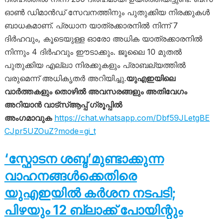
ഓൺ ഡിമാൻഡ് സേവനത്തിനും പുതുക്കിയ നിരക്കുകൾ
ബാധകമാണ്. പ്രധാന യാത്രക്കാരനിൽ നിന്ന് 7
ദിർഹവും, കൂടെയുള്ള ഓരോ അധിക യാത്രക്കാരനിൽ
നിന്നും 4 ദിർഹവും ഈടാക്കും. ജൂലൈ 10 മുതൽ
പുതുക്കിയ എല്ലാ നിരക്കുകളും പ്രാബല്യത്തിൽ
വരുമെന്ന് അധികൃതർ അറിയിച്ചു.
യുഎഇയിലെ
വാർത്തകളും തൊഴിൽ അവസരങ്ങളും അതിവേഗം
അറിയാൻ വാട്സ്ആപ്പ് ഗ്രൂപ്പിൽ
അംഗമാവുക
https://chat.whatsapp.com/Dbf59JLetgBE
CJpr5UZOuZ?mode=gi_t
‘സ്ഫോടന ശബ്ദ’മുണ്ടാക്കുന്ന
വാഹനങ്ങൾക്കെതിരെ
യുഎഇയിൽ കർശന നടപടി;
പിഴയും 12 ബ്ലാക്ക് പോയിന്റും