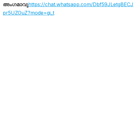
അംഗമാവു
https://chat.whatsapp.com/Dbf59JLetgBECJ
pr5UZOuZ?mode=gi_t