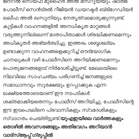
ജനറൽ സെയ്ഫ് മുഹൈർ അൽ മസ്‌റൂയിയും ഷാർജ
പോലീസ് സെൻട്രൽ റീജിയൻ ഡയറക്ടർ ബ്രിഗേഡിയർ
ഖലീഫ അൽ ഖസൂനിയും നേതൃത്വമൊരുക്കുന്നുണ്ട്.
കുട്ടികൾ വാഹനങ്ങളിൽ അനധികൃത മാറ്റങ്ങൾ
വരുത്തുന്നില്ലെന്ന് മാതാപിതാക്കൾ ശ്രദ്ധിക്കണമെന്നും
അധികൃതർ അഭ്യർത്ഥിച്ചു. ഇത്തരം ശബ്ദശല്യം
ഉണ്ടാക്കുന്ന വാഹനങ്ങളെക്കുറിച്ച് ഔദ്യോഗിക
ചാനലുകൾ വഴി പോലീസിനെ അറിയിക്കണമെന്നും
പൊതുജനങ്ങളോട് നിർദേശിച്ചിട്ടുണ്ട്. മേഖലയിലെ
നിലവിലെ സാഹചര്യം പരിഗണിച്ച് ജനങ്ങളുടെ
സമാധാനവും സുരക്ഷയും ഉറപ്പാക്കുക എന്ന
ലക്ഷ്യത്തോടെയാണ് ഈ നടപടികൾ
ശക്തമാക്കിയതെന്നും പോലീസ് അറിയിച്ചു. പോലീസിന്റെ
ഈ ഇടപെടലിനെ പ്രവാസികളും സ്വദേശികളും
സ്വാഗതം ചെയ്തിട്ടുണ്ട്.
യുഎഇയിലെ വാർത്തകളും
തൊഴിൽ അവസരങ്ങളും അതിവേഗം അറിയാൻ
വാട്സ്ആപ്പ് ഗ്രൂപ്പിൽ