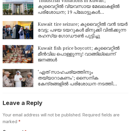
Industrial Violations in Kuwait;
കുവൈറ്റിൽ വ്യവസായ മേഖലകളിൽ
പരിശോധന; 19 പ്ലോട്ടുകൾ
അടച്ചുപൂട്ടാൻ ഉത്തരവിട്ടു
Kuwait tire seizure; കുവൈറ്റിൽ വൻ ടയർ
വേട്ട; പഴയ ടയറുകൾ മിനുക്കി വിൽക്കുന്ന
രഹസ്യ ഗോഡൗൺ പൂട്ടിച്ചു
Kuwait fish price boycott; കുവൈറ്റിൽ
മീൻവില പൊള്ളുന്നു! വാങ്ങില്ലെന്ന്
ജനങ്ങൾ
‘ഏത് സാഹചര്യത്തിനും
തയ്യാറാകണം’; സൈനിക
കേന്ദ്രങ്ങളിൽ പരിശോധന നടത്തി
കുവൈത്ത് പ്രതിരോധമന്ത്രി
Leave a Reply
Your email address will not be published.
Required fields are
marked
*