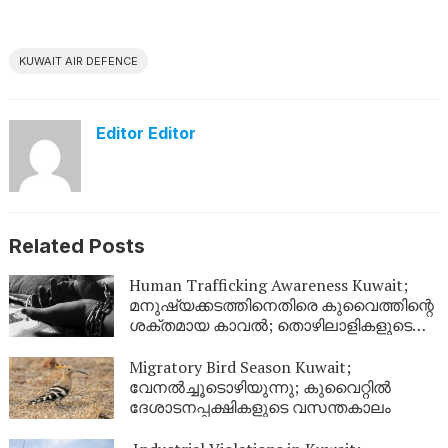
KUWAIT AIR DEFENCE
Editor Editor
Related Posts
Human Trafficking Awareness Kuwait;
മനുഷ്യക്കടത്തിനെതിരെ കുവൈത്തിന്റെ
ശക്തമായ കാവൽ; തൊഴിലാളികളുടെ
അവകാശ സംരക്ഷണത്തിന് ഊന്നൽ
Migratory Bird Season Kuwait;
വേനൽച്ചൂടൊഴിയുന്നു; കുവൈറ്റിൽ
ദേശാടനപ്പക്ഷികളുടെ വസന്തകാലം