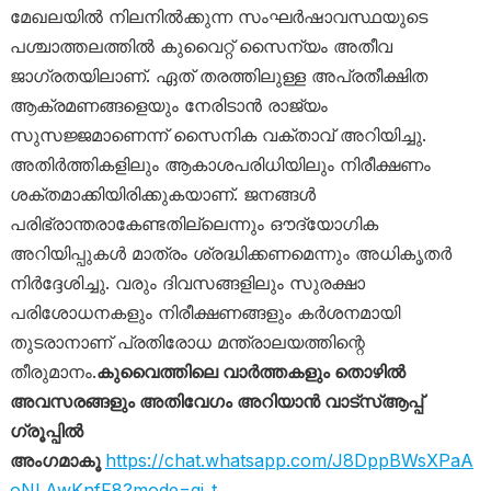
മേഖലയിൽ നിലനിൽക്കുന്ന സംഘർഷാവസ്ഥയുടെ
പശ്ചാത്തലത്തിൽ കുവൈറ്റ് സൈന്യം അതീവ
ജാഗ്രതയിലാണ്. ഏത് തരത്തിലുള്ള അപ്രതീക്ഷിത
ആക്രമണങ്ങളെയും നേരിടാൻ രാജ്യം
സുസജ്ജമാണെന്ന് സൈനിക വക്താവ് അറിയിച്ചു.
അതിർത്തികളിലും ആകാശപരിധിയിലും നിരീക്ഷണം
ശക്തമാക്കിയിരിക്കുകയാണ്. ജനങ്ങൾ
പരിഭ്രാന്തരാകേണ്ടതില്ലെന്നും ഔദ്യോഗിക
അറിയിപ്പുകൾ മാത്രം ശ്രദ്ധിക്കണമെന്നും അധികൃതർ
നിർദ്ദേശിച്ചു. വരും ദിവസങ്ങളിലും സുരക്ഷാ
പരിശോധനകളും നിരീക്ഷണങ്ങളും കർശനമായി
തുടരാനാണ് പ്രതിരോധ മന്ത്രാലയത്തിന്റെ
തീരുമാനം.
കുവൈത്തിലെ വാർത്തകളും തൊഴിൽ
അവസരങ്ങളും അതിവേഗം അറിയാൻ വാട്സ്ആപ്പ്
ഗ്രൂപ്പിൽ
അംഗമാകൂ
https://chat.whatsapp.com/J8DppBWsXPaA
oNLAwKnfF8?mode=gi_t