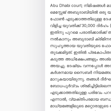
Abu Dhabi court; നിമിഷങ്ങൾ 
മെസ്സേജ് അബുദാബിയിൽ ഒരു യുവത
ഫോൺ എടുക്കാത്തതിലുള്ള ദേഷ്
വിളിച്ച യുവതിക്ക് 30,000 ദിർഹ
ഇതിനു പുറമെ പരാതിക്കാരിക്ക്
നൽകാനും അബുദാബി ക്രിമിനൽ കോ
സുഹൃത്തായ യുവതിയുടെ ഫോൺ ക
തുടക്കമിട്ടത്. ഇതിൽ പ്രകോപിത
കടുത്ത അധിക്ഷേപങ്ങളും അശ്ല
അയച്ചു. ദേഷ്യം വന്നപ്പോൾ 
കർശനമായ സൈബർ നിയമങ്ങൾ പ
മാറുകയായിരുന്നു. തങ്ങൾ ദീ
ബോധപൂർവ്വം ശ്രമിച്ചിട്ടില്ല
എടുക്കാത്തതിലുള്ള പരിഭവം പ
എന്നാൽ, വ്യക്തിപരമായ ബന്ധങ
മാധ്യമങ്ങളിലൂടെ മറ്റൊരാളുടെ