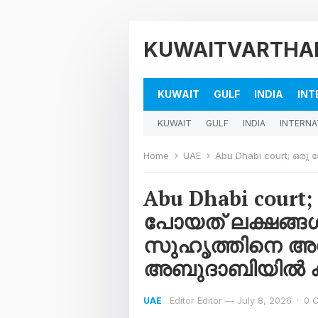
KUWAITVARTHA
KUWAIT
GULF
INDIA
INT
KUWAIT
GULF
INDIA
INTERNA
Home
UAE
Abu Dhabi court; ഒരു വോയിസ് മെസ്സേജ്
Abu Dhabi court;
പോയത് ലക്ഷങ്ങൾ
സുഹൃത്തിനെ അധിക
അബുദാബിയിൽ ക
Editor Editor
—
July 8, 2026
·
0 
UAE