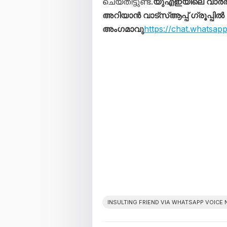
ചെയ്തിട്ടുണ്ട്.
യുഎഇയിലെ വാർത
അറിയാൻ വാട്സ്ആപ്പ് ഗ്രൂപ്പിൽ
അംഗമാവു
https://chat.whats
INSULTING FRIEND VIA WHATSAPP VOICE 