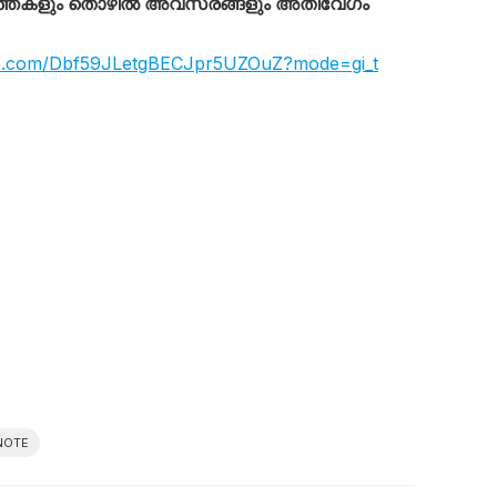
്തകളും തൊഴിൽ അവസരങ്ങളും അതിവേഗം
app.com/Dbf59JLetgBECJpr5UZOuZ?mode=gi_t
NOTE