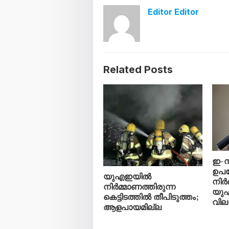
Editor Editor
Related Posts
ഇ-സ
ഉപയ
യുഎഇയിൽ
നിർ
നിർമ്മാണത്തിരുന്ന
യു
കെട്ടിടത്തിൽ തീപിടുത്തം;
വില
ആളപായമില്ല