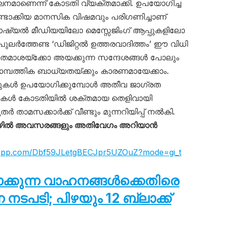
ഘനമാണെന്ന് കോടതി വ്യക്തമാക്കി. ഉപയോഗിച്ച
ഉണ്ടാക്കിയ മാനസിക വിഷമവും പരിഗണിച്ചാണ്
 സോഷ്യൽ മീഡിയയിലോ മെസ്സേജിംഗ് ആപ്പുകളിലോ
ർത്തേണ്ട ‘ഡിജിറ്റൽ ഉത്തരവാദിത്തം’ ഈ വിധി
 തമാശയ്ക്കോ അയക്കുന്ന സന്ദേശങ്ങൾ പോലും
്പത്തിക ബാധ്യതയ്ക്കും കാരണമായേക്കാം.
മുകൾ ഉപയോഗിക്കുമ്പോൾ അതീവ ജാഗ്രത
രേഖകൾ കോടതിയിൽ ശക്തമായ തെളിവായി
ർ താമസക്കാർക്ക് വീണ്ടും മുന്നറിയിപ്പ് നൽകി.
ഴിൽ അവസരങ്ങളും അതിവേഗം അറിയാൻ
tsapp.com/Dbf59JLetgBECJpr5UZOuZ?mode=gi_t
ടാക്കുന്ന വാഹനങ്ങൾക്കെതിരെ
പടി; പിഴയും 12 ബ്ലാക്ക്