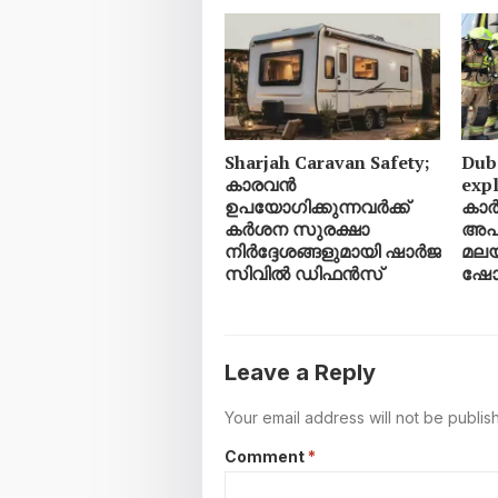
Sharjah Caravan Safety;
Duba
കാരവൻ
exp
ഉപയോഗിക്കുന്നവർക്ക്
കാർ
കർശന സുരക്ഷാ
അപക
നിർദ്ദേശങ്ങളുമായി ഷാർജ
മലയ
സിവിൽ ഡിഫൻസ്
ഷോറ
Leave a Reply
Your email address will not be publis
Comment
*