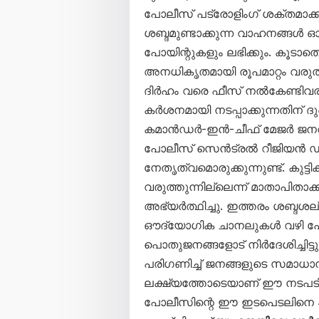
പോലീസ് പട്രോളിംഗ് ശക്തമാക്കി
ശബ്ദമുണ്ടാക്കുന്ന വാഹനങ്ങൾ ഓടി
പോയിന്റുകളും ലഭിക്കും. കൂടാത
അനധികൃതമായി രൂപമാറ്റം വരുത
ദിർഹം വരെ ഫീസ് നൽകേണ്ടിവര
കർശനമായി നടപ്പാക്കുന്നതിന് ദ
കമാൻഡർ-ഇൻ-ചീഫ് മേജർ ജന
പോലീസ് സെൻട്രൽ റീജിയൻ 
നേതൃത്വമൊരുക്കുന്നുണ്ട്. കു
വരുത്തുന്നില്ലെന്ന് മാതാപിതാ
അഭ്യർത്ഥിച്ചു. ഇത്തരം ശബ്ദശല്യ
ഔദ്യോഗിക ചാനലുകൾ വഴി പോ
പൊതുജനങ്ങളോട് നിർദേശിച്ചിട
പരിഗണിച്ച് ജനങ്ങളുടെ സമാധാന
ലക്ഷ്യത്തോടെയാണ് ഈ നടപടിക
പോലീസിന്റെ ഈ ഇടപെടലിനെ 