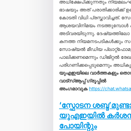
അധിക്ഷേപിക്കുന്നതും നിയമലം
ഭാഷയും അത് പരാതിക്കാരിക്ക് 
കോടതി വിധി പ്രസ്താവിച്ചത്.
ആശയവിനിമയം നടത്തുമ്പോൾ പുല
അടിവരയിടുന്നു. ദേഷ്യത്തിലോ
കനത്ത നിയമനടപടികൾക്കും സാമ
സോഷ്യൽ മീഡിയ പ്ലാറ്റ്‌ഫോ
പാലിക്കണമെന്നും ഡിജിറ്റൽ 
പരിഗണിക്കപ്പെടുമെന്നും അധികൃത
യുഎഇയിലെ വാർത്തകളും തൊ
വാട്സ്ആപ്പ് ഗ്രൂപ്പിൽ
അംഗമാവുക
https://chat.wha
‘സ്ഫോടന ശബ്ദ’മുണ്
യുഎഇയിൽ കർശന നട
പോയിന്റും