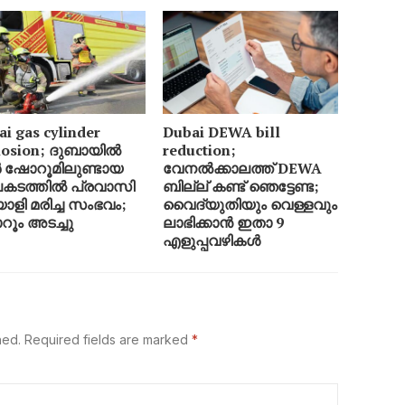
i gas cylinder
Dubai DEWA bill
losion; ദുബായിൽ
reduction;
 ഷോറൂമിലുണ്ടായ
വേനൽക്കാലത്ത് DEWA
ടത്തിൽ പ്രവാസി
ബില്ല് കണ്ട് ഞെട്ടേണ്ട;
ാളി മരിച്ച സംഭവം;
വൈദ്യുതിയും വെള്ളവും
ൂം അടച്ചു
ലാഭിക്കാൻ ഇതാ 9
എളുപ്പവഴികൾ
hed.
Required fields are marked
*