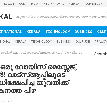
KUWAIT
GULF
INDIA
INTERNATIONAL
KERALA
TECHNOLOGY
KAL
ERNATIONAL
KERALA
TECHNOLOGY
BUSINESS
GULF
TIONAL
KERALA
TECHNOLOGY
BUSINESS
GULF JOB
PRIVACY
, പോയത് ലക്ഷങ്ങൾ! വാട്സ്ആപ്പിലൂടെ സുഹൃത്തിനെ അധിക്ഷേപിച്ച യുവതിക്ക് അബുദാബിയിൽ കനത്ത പിഴ
Searc
 ഒരു വോയിസ് മെസ്സേജ്,
! വാട്സ്ആപ്പിലൂടെ
്ഷേപിച്ച യുവതിക്ക്
നത്ത പിഴ
Comment