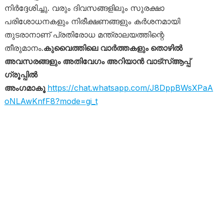
നിർദ്ദേശിച്ചു. വരും ദിവസങ്ങളിലും സുരക്ഷാ
പരിശോധനകളും നിരീക്ഷണങ്ങളും കർശനമായി
തുടരാനാണ് പ്രതിരോധ മന്ത്രാലയത്തിന്റെ
തീരുമാനം.
കുവൈത്തിലെ വാർത്തകളും തൊഴിൽ
അവസരങ്ങളും അതിവേഗം അറിയാൻ വാട്സ്ആപ്പ്
ഗ്രൂപ്പിൽ
അംഗമാകൂ
https://chat.whatsapp.com/J8DppBWsXPaA
oNLAwKnfF8?mode=gi_t