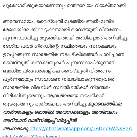
പുരോഗമിക്കുകയാണെന്നും മന്ത്രാലയം വ്യക്തമാക്കി.
അതേസമയം, വൈദ്യുതി മുടങ്ങിയ അൽ-മുത്‌ല
മേഖലയിലേക്ക് ഘട്ടംഘട്ടമായി വൈദ്യുതി വിതരണം
പുനഃസ്ഥാപിച്ചു തുടങ്ങിയതായി അധികൃതർ അറിയിച്ചു.
ദേശീയ പവർ ഗ്രിഡിന്റെ സ്ഥിരതയും സുരക്ഷയും
ഉറപ്പാക്കുന്ന സാങ്കേതിക നടപടിക്രമങ്ങൾ പാലിച്ചാണ്
വൈദ്യുതി കണക്ഷനുകൾ പുനഃസ്ഥാപിക്കുന്നത്.
ബാധിത പ്രദേശങ്ങളിലെ വൈദ്യുതി വിതരണം
പൂർണമായും സാധാരണ നിലയിലാകുന്നതുവരെ
സാങ്കേതിക വിദഗ്ധർ സ്ഥിതിഗതികൾ നിരന്തരം
നിരീക്ഷിക്കുമെന്നും ആവശ്യമായ നടപടികൾ
തുടരുമെന്നും മന്ത്രാലയം അറിയിച്ചു.
കുവൈത്തിലെ
വാർത്തകളും തൊഴിൽ അവസരങ്ങളും അതിവേഗം
അറിയാൻ വാട്സ്ആപ്പ് ഗ്രൂപ്പിൽ
അംഗമാകൂ
https://chat.whatsapp.com/J8DppBWsXPaA
oNLAwKnfF8?mode=gi_t