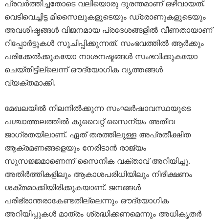
പ്രവർത്തിച്ചതോടെ വലിയൊരു ദുരന്തമാണ് ഒഴിവായത്.
വെടിവെച്ചിട്ട മിസൈലുകളുടെയും ഡ്രോണുകളുടെയും
അവശിഷ്ടങ്ങൾ വിജനമായ പ്രദേശങ്ങളിൽ വീണതായാണ്
റിപ്പോർട്ടുകൾ സൂചിപ്പിക്കുന്നത്. സംഭവത്തിൽ ആർക്കും
പരിക്കേൽക്കുകയോ നാശനഷ്ടങ്ങൾ സംഭവിക്കുകയോ
ചെയ്തിട്ടില്ലെന്ന് ഔദ്യോഗിക വൃത്തങ്ങൾ
വ്യക്തമാക്കി.
മേഖലയിൽ നിലനിൽക്കുന്ന സംഘർഷാവസ്ഥയുടെ
പശ്ചാത്തലത്തിൽ കുവൈറ്റ് സൈന്യം അതീവ
ജാഗ്രതയിലാണ്. ഏത് തരത്തിലുള്ള അപ്രതീക്ഷിത
ആക്രമണങ്ങളെയും നേരിടാൻ രാജ്യം
സുസജ്ജമാണെന്ന് സൈനിക വക്താവ് അറിയിച്ചു.
അതിർത്തികളിലും ആകാശപരിധിയിലും നിരീക്ഷണം
ശക്തമാക്കിയിരിക്കുകയാണ്. ജനങ്ങൾ
പരിഭ്രാന്തരാകേണ്ടതില്ലെന്നും ഔദ്യോഗിക
അറിയിപ്പുകൾ മാത്രം ശ്രദ്ധിക്കണമെന്നും അധികൃതർ