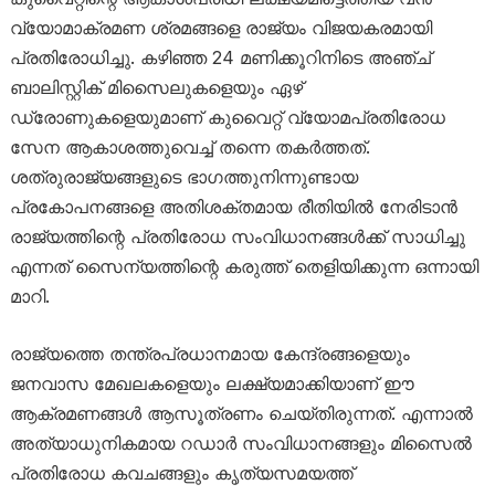
വ്യോമാക്രമണ ശ്രമങ്ങളെ രാജ്യം വിജയകരമായി
പ്രതിരോധിച്ചു. കഴിഞ്ഞ 24 മണിക്കൂറിനിടെ അഞ്ച്
ബാലിസ്റ്റിക് മിസൈലുകളെയും ഏഴ്
ഡ്രോണുകളെയുമാണ് കുവൈറ്റ് വ്യോമപ്രതിരോധ
സേന ആകാശത്തുവെച്ച് തന്നെ തകർത്തത്.
ശത്രുരാജ്യങ്ങളുടെ ഭാഗത്തുനിന്നുണ്ടായ
പ്രകോപനങ്ങളെ അതിശക്തമായ രീതിയിൽ നേരിടാൻ
രാജ്യത്തിന്റെ പ്രതിരോധ സംവിധാനങ്ങൾക്ക് സാധിച്ചു
എന്നത് സൈന്യത്തിന്റെ കരുത്ത് തെളിയിക്കുന്ന ഒന്നായി
മാറി.
രാജ്യത്തെ തന്ത്രപ്രധാനമായ കേന്ദ്രങ്ങളെയും
ജനവാസ മേഖലകളെയും ലക്ഷ്യമാക്കിയാണ് ഈ
ആക്രമണങ്ങൾ ആസൂത്രണം ചെയ്തിരുന്നത്. എന്നാൽ
അത്യാധുനികമായ റഡാർ സംവിധാനങ്ങളും മിസൈൽ
പ്രതിരോധ കവചങ്ങളും കൃത്യസമയത്ത്