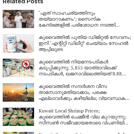
Related Posts
‘ഏത് സാഹചര്യത്തിനും
തയ്യാറാകണം’; സൈനിക
കേന്ദ്രങ്ങളിൽ പരിശോധന നടത്തി
കുവൈത്ത് പ്രതിരോധമന്ത്രി
കുവൈത്തിൽ പുതിയ ഡിജിറ്റൽ സേവനം;
ഇനി ‘എന്റിറ്റി ഡിലീറ്റ്’ ചെയ്യാം സേഹൽ
ആപ്പിലൂടെ
കുവൈത്തിൽ നിയമനടപടികൾ
കടുപ്പിക്കുന്നു; 5,855 യാത്രാവിലക്ക്
നടപടികൾ, ഖജനാവിലെത്തിയത് 8.88
ലക്ഷം ദിനാർ!
കുവൈത്തിൽ സന്ദർശന വീസ
താമസാനുമതിയാക്കാം, പക്ഷെ
എല്ലാവർക്കും കഴിയില്ല; വ്യവസ്ഥകൾ
വ്യക്തമാക്കി ആഭ്യന്തര മന്ത്രാലയം
Kuwait Local Shrimp Prices;
കുവൈത്തിൽ ചെമ്മീൻ വില കുറയുന്നു;
സീസൺ സജീവമായതോടെ വിപണിയിൽ
വൻ തിരക്ക്