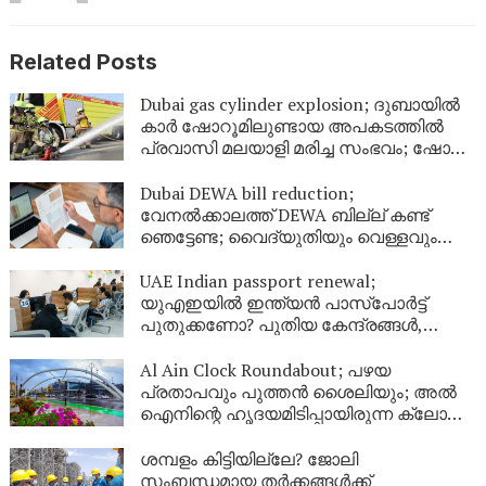
Related Posts
Dubai gas cylinder explosion; ദുബായിൽ
കാർ ഷോറൂമിലുണ്ടായ അപകടത്തിൽ
പ്രവാസി മലയാളി മരിച്ച സംഭവം; ഷോറൂം
അടച്ചു
Dubai DEWA bill reduction;
വേനൽക്കാലത്ത് DEWA ബില്ല് കണ്ട്
ഞെട്ടേണ്ട; വൈദ്യുതിയും വെള്ളവും
ലാഭിക്കാൻ ഇതാ 9 എളുപ്പവഴികൾ
UAE Indian passport renewal;
യുഎഇയിൽ ഇന്ത്യൻ പാസ്‌പോർട്ട്
പുതുക്കണോ? പുതിയ കേന്ദ്രങ്ങൾ,
ഫീസ്, ബുക്കിംഗ് രീതി; പ്രവാസികൾ
അറിയേണ്ടതെല്ലാം
Al Ain Clock Roundabout; പഴയ
പ്രതാപവും പുത്തൻ ശൈലിയും; അൽ
ഐനിന്റെ ഹൃദയമിടിപ്പായിരുന്ന ക്ലോക്ക്
ടവർ ഇനി പുതിയ രൂപത്തിൽ
ശമ്പളം കിട്ടിയില്ലേ? ജോലി
സംബന്ധമായ തർക്കങ്ങൾക്ക്