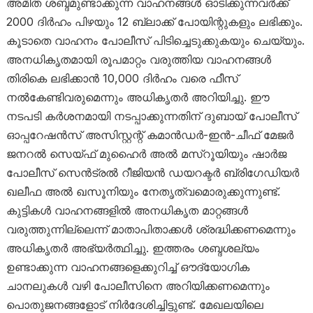
അമിത ശബ്ദമുണ്ടാക്കുന്ന വാഹനങ്ങൾ ഓടിക്കുന്നവർക്ക്
2000 ദിർഹം പിഴയും 12 ബ്ലാക്ക് പോയിന്റുകളും ലഭിക്കും.
കൂടാതെ വാഹനം പോലീസ് പിടിച്ചെടുക്കുകയും ചെയ്യും.
അനധികൃതമായി രൂപമാറ്റം വരുത്തിയ വാഹനങ്ങൾ
തിരികെ ലഭിക്കാൻ 10,000 ദിർഹം വരെ ഫീസ്
നൽകേണ്ടിവരുമെന്നും അധികൃതർ അറിയിച്ചു. ഈ
നടപടി കർശനമായി നടപ്പാക്കുന്നതിന് ദുബായ് പോലീസ്
ഓപ്പറേഷൻസ് അസിസ്റ്റന്റ് കമാൻഡർ-ഇൻ-ചീഫ് മേജർ
ജനറൽ സെയ്ഫ് മുഹൈർ അൽ മസ്‌റൂയിയും ഷാർജ
പോലീസ് സെൻട്രൽ റീജിയൻ ഡയറക്ടർ ബ്രിഗേഡിയർ
ഖലീഫ അൽ ഖസൂനിയും നേതൃത്വമൊരുക്കുന്നുണ്ട്.
കുട്ടികൾ വാഹനങ്ങളിൽ അനധികൃത മാറ്റങ്ങൾ
വരുത്തുന്നില്ലെന്ന് മാതാപിതാക്കൾ ശ്രദ്ധിക്കണമെന്നും
അധികൃതർ അഭ്യർത്ഥിച്ചു. ഇത്തരം ശബ്ദശല്യം
ഉണ്ടാക്കുന്ന വാഹനങ്ങളെക്കുറിച്ച് ഔദ്യോഗിക
ചാനലുകൾ വഴി പോലീസിനെ അറിയിക്കണമെന്നും
പൊതുജനങ്ങളോട് നിർദേശിച്ചിട്ടുണ്ട്. മേഖലയിലെ