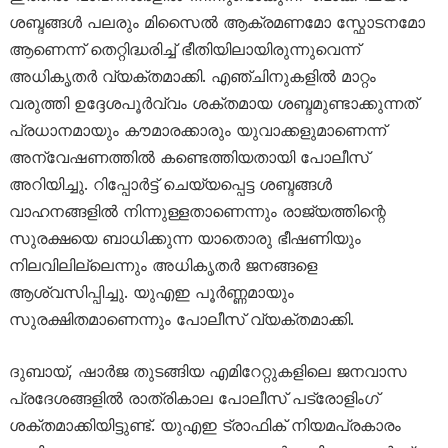
ശബ്ദങ്ങൾ പലരും മിസൈൽ ആക്രമണമോ സ്ഫോടനമോ
ആണെന്ന് തെറ്റിദ്ധരിച്ച് ഭീതിയിലായിരുന്നുവെന്ന്
അധികൃതർ വ്യക്തമാക്കി. എഞ്ചിനുകളിൽ മാറ്റം
വരുത്തി ഉദ്ദേശപൂർവ്വം ശക്തമായ ശബ്ദമുണ്ടാക്കുന്നത്
പ്രധാനമായും കൗമാരക്കാരും യുവാക്കളുമാണെന്ന്
അന്വേഷണത്തിൽ കണ്ടെത്തിയതായി പോലീസ്
അറിയിച്ചു. റിപ്പോർട്ട് ചെയ്യപ്പെട്ട ശബ്ദങ്ങൾ
വാഹനങ്ങളിൽ നിന്നുള്ളതാണെന്നും രാജ്യത്തിന്റെ
സുരക്ഷയെ ബാധിക്കുന്ന യാതൊരു ഭീഷണിയും
നിലവിലില്ലെന്നും അധികൃതർ ജനങ്ങളെ
ആശ്വസിപ്പിച്ചു. യുഎഇ പൂർണ്ണമായും
സുരക്ഷിതമാണെന്നും പോലീസ് വ്യക്തമാക്കി.
ദുബായ്, ഷാർജ തുടങ്ങിയ എമിറേറ്റുകളിലെ ജനവാസ
പ്രദേശങ്ങളിൽ രാത്രികാല പോലീസ് പട്രോളിംഗ്
ശക്തമാക്കിയിട്ടുണ്ട്. യുഎഇ ട്രാഫിക് നിയമപ്രകാരം