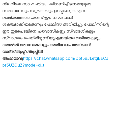
നിലവിലെ സാഹചര്യം പരിഗണിച്ച് ജനങ്ങളുടെ
സമാധാനവും സുരക്ഷയും ഉറപ്പാക്കുക എന്ന
ലക്ഷ്യത്തോടെയാണ് ഈ നടപടികൾ
ശക്തമാക്കിയതെന്നും പോലീസ് അറിയിച്ചു. പോലീസിന്റെ
ഈ ഇടപെടലിനെ പ്രവാസികളും സ്വദേശികളും
സ്വാഗതം ചെയ്തിട്ടുണ്ട്.
യുഎഇയിലെ വാർത്തകളും
തൊഴിൽ അവസരങ്ങളും അതിവേഗം അറിയാൻ
വാട്സ്ആപ്പ് ഗ്രൂപ്പിൽ
അംഗമാവു
https://chat.whatsapp.com/Dbf59JLetgBECJ
pr5UZOuZ?mode=gi_t