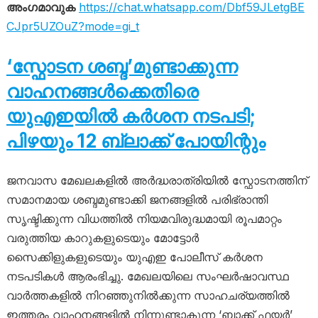
അംഗമാവുക
https://chat.whatsapp.com/Dbf59JLetgBE
CJpr5UZOuZ?mode=gi_t
‘സ്ഫോടന ശബ്ദ’മുണ്ടാക്കുന്ന
വാഹനങ്ങൾക്കെതിരെ
യുഎഇയിൽ കർശന നടപടി;
പിഴയും 12 ബ്ലാക്ക് പോയിന്റും
ജനവാസ മേഖലകളിൽ അർദ്ധരാത്രിയിൽ സ്ഫോടനത്തിന്
സമാനമായ ശബ്ദമുണ്ടാക്കി ജനങ്ങളിൽ പരിഭ്രാന്തി
സൃഷ്ടിക്കുന്ന വിധത്തിൽ നിയമവിരുദ്ധമായി രൂപമാറ്റം
വരുത്തിയ കാറുകളുടെയും മോട്ടോർ
സൈക്കിളുകളുടെയും യുഎഇ പോലീസ് കർശന
നടപടികൾ ആരംഭിച്ചു. മേഖലയിലെ സംഘർഷാവസ്ഥ
വാർത്തകളിൽ നിറഞ്ഞുനിൽക്കുന്ന സാഹചര്യത്തിൽ
ഇത്തരം വാഹനങ്ങളിൽ നിന്നുണ്ടാകുന്ന ‘ബാക്ക് ഫയർ’