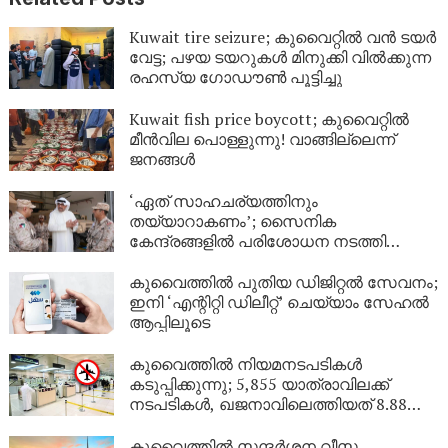
Kuwait tire seizure; കുവൈറ്റിൽ വൻ ടയർ
വേട്ട; പഴയ ടയറുകൾ മിനുക്കി വിൽക്കുന്ന
രഹസ്യ ഗോഡൗൺ പൂട്ടിച്ചു
Kuwait fish price boycott; കുവൈറ്റിൽ
മീൻവില പൊള്ളുന്നു! വാങ്ങില്ലെന്ന്
ജനങ്ങൾ
‘ഏത് സാഹചര്യത്തിനും
തയ്യാറാകണം’; സൈനിക
കേന്ദ്രങ്ങളിൽ പരിശോധന നടത്തി
കുവൈത്ത് പ്രതിരോധമന്ത്രി
കുവൈത്തിൽ പുതിയ ഡിജിറ്റൽ സേവനം;
ഇനി ‘എന്റിറ്റി ഡിലീറ്റ്’ ചെയ്യാം സേഹൽ
ആപ്പിലൂടെ
കുവൈത്തിൽ നിയമനടപടികൾ
കടുപ്പിക്കുന്നു; 5,855 യാത്രാവിലക്ക്
നടപടികൾ, ഖജനാവിലെത്തിയത് 8.88
ലക്ഷം ദിനാർ!
കുവൈത്തിൽ സന്ദർശന വീസ