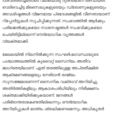
പ്രവർത്തിച്ചതോടെ വലിയൊരു ദുരന്തമാണ് ഒഴിവായത്.
വെടിവെച്ചിട്ട മിസൈലുകളുടെയും ഡ്രോണുകളുടെയും
അവശിഷ്ടങ്ങൾ വിജനമായ പ്രദേശങ്ങളിൽ വീണതായാണ്
റിപ്പോർട്ടുകൾ സൂചിപ്പിക്കുന്നത്. സംഭവത്തിൽ ആർക്കും
പരിക്കേൽക്കുകയോ നാശനഷ്ടങ്ങൾ സംഭവിക്കുകയോ
ചെയ്തിട്ടില്ലെന്ന് ഔദ്യോഗിക വൃത്തങ്ങൾ
വ്യക്തമാക്കി.
മേഖലയിൽ നിലനിൽക്കുന്ന സംഘർഷാവസ്ഥയുടെ
പശ്ചാത്തലത്തിൽ കുവൈറ്റ് സൈന്യം അതീവ
ജാഗ്രതയിലാണ്. ഏത് തരത്തിലുള്ള അപ്രതീക്ഷിത
ആക്രമണങ്ങളെയും നേരിടാൻ രാജ്യം
സുസജ്ജമാണെന്ന് സൈനിക വക്താവ് അറിയിച്ചു.
അതിർത്തികളിലും ആകാശപരിധിയിലും നിരീക്ഷണം
ശക്തമാക്കിയിരിക്കുകയാണ്. ജനങ്ങൾ
പരിഭ്രാന്തരാകേണ്ടതില്ലെന്നും ഔദ്യോഗിക
അറിയിപ്പുകൾ മാത്രം ശ്രദ്ധിക്കണമെന്നും അധികൃതർ