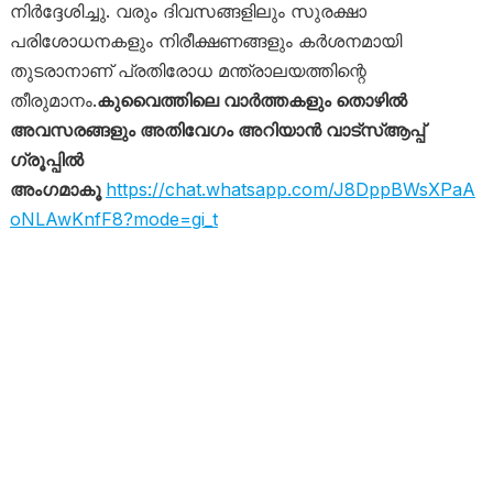
നിർദ്ദേശിച്ചു. വരും ദിവസങ്ങളിലും സുരക്ഷാ
പരിശോധനകളും നിരീക്ഷണങ്ങളും കർശനമായി
തുടരാനാണ് പ്രതിരോധ മന്ത്രാലയത്തിന്റെ
തീരുമാനം.
കുവൈത്തിലെ വാർത്തകളും തൊഴിൽ
അവസരങ്ങളും അതിവേഗം അറിയാൻ വാട്സ്ആപ്പ്
ഗ്രൂപ്പിൽ
അംഗമാകൂ
https://chat.whatsapp.com/J8DppBWsXPaA
oNLAwKnfF8?mode=gi_t