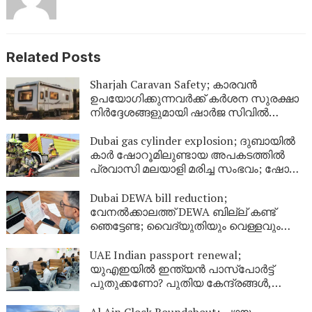
Related Posts
Sharjah Caravan Safety; കാരവൻ
ഉപയോഗിക്കുന്നവർക്ക് കർശന സുരക്ഷാ
നിർദ്ദേശങ്ങളുമായി ഷാർജ സിവിൽ
ഡിഫൻസ്
Dubai gas cylinder explosion; ദുബായിൽ
കാർ ഷോറൂമിലുണ്ടായ അപകടത്തിൽ
പ്രവാസി മലയാളി മരിച്ച സംഭവം; ഷോറൂം
അടച്ചു
Dubai DEWA bill reduction;
വേനൽക്കാലത്ത് DEWA ബില്ല് കണ്ട്
ഞെട്ടേണ്ട; വൈദ്യുതിയും വെള്ളവും
ലാഭിക്കാൻ ഇതാ 9 എളുപ്പവഴികൾ
UAE Indian passport renewal;
യുഎഇയിൽ ഇന്ത്യൻ പാസ്‌പോർട്ട്
പുതുക്കണോ? പുതിയ കേന്ദ്രങ്ങൾ,
ഫീസ്, ബുക്കിംഗ് രീതി; പ്രവാസികൾ
അറിയേണ്ടതെല്ലാം
Al Ain Clock Roundabout; പഴയ