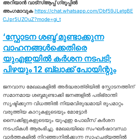
അറിയാൻ വാട്സ്ആപ്പ് ഗ്രൂപ്പിൽ
അംഗമാവുക
https://chat.whatsapp.com/Dbf59JLetgBE
CJpr5UZOuZ?mode=gi_t
‘സ്ഫോടന ശബ്ദ’മുണ്ടാക്കുന്ന
വാഹനങ്ങൾക്കെതിരെ
യുഎഇയിൽ കർശന നടപടി;
പിഴയും 12 ബ്ലാക്ക് പോയിന്റും
ജനവാസ മേഖലകളിൽ അർദ്ധരാത്രിയിൽ സ്ഫോടനത്തിന്
സമാനമായ ശബ്ദമുണ്ടാക്കി ജനങ്ങളിൽ പരിഭ്രാന്തി
സൃഷ്ടിക്കുന്ന വിധത്തിൽ നിയമവിരുദ്ധമായി രൂപമാറ്റം
വരുത്തിയ കാറുകളുടെയും മോട്ടോർ
സൈക്കിളുകളുടെയും യുഎഇ പോലീസ് കർശന
നടപടികൾ ആരംഭിച്ചു. മേഖലയിലെ സംഘർഷാവസ്ഥ
വാർത്തകളിൽ നിറഞ്ഞുനിൽക്കുന്ന സാഹചര്യത്തിൽ