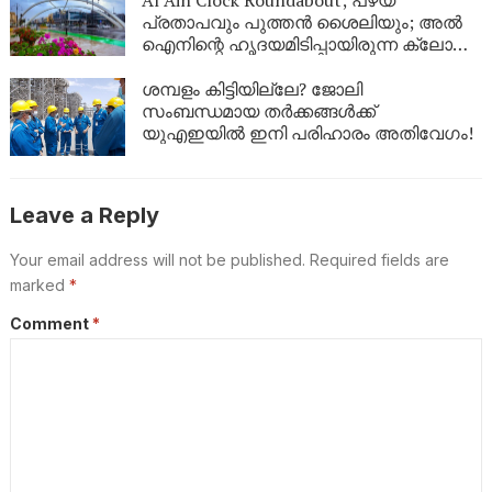
പ്രതാപവും പുത്തൻ ശൈലിയും; അൽ
ഐനിന്റെ ഹൃദയമിടിപ്പായിരുന്ന ക്ലോക്ക്
ടവർ ഇനി പുതിയ രൂപത്തിൽ
ശമ്പളം കിട്ടിയില്ലേ? ജോലി
സംബന്ധമായ തർക്കങ്ങൾക്ക്
യുഎഇയിൽ ഇനി പരിഹാരം അതിവേഗം!
Leave a Reply
Your email address will not be published.
Required fields are
marked
*
Comment
*