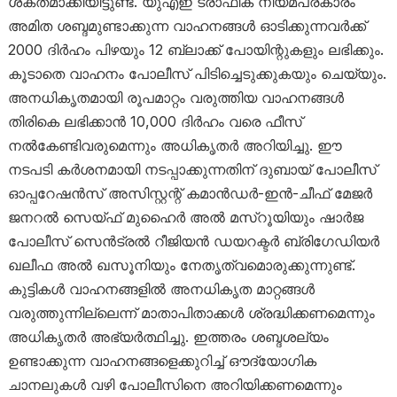
ശക്തമാക്കിയിട്ടുണ്ട്. യുഎഇ ട്രാഫിക് നിയമപ്രകാരം
അമിത ശബ്ദമുണ്ടാക്കുന്ന വാഹനങ്ങൾ ഓടിക്കുന്നവർക്ക്
2000 ദിർഹം പിഴയും 12 ബ്ലാക്ക് പോയിന്റുകളും ലഭിക്കും.
കൂടാതെ വാഹനം പോലീസ് പിടിച്ചെടുക്കുകയും ചെയ്യും.
അനധികൃതമായി രൂപമാറ്റം വരുത്തിയ വാഹനങ്ങൾ
തിരികെ ലഭിക്കാൻ 10,000 ദിർഹം വരെ ഫീസ്
നൽകേണ്ടിവരുമെന്നും അധികൃതർ അറിയിച്ചു. ഈ
നടപടി കർശനമായി നടപ്പാക്കുന്നതിന് ദുബായ് പോലീസ്
ഓപ്പറേഷൻസ് അസിസ്റ്റന്റ് കമാൻഡർ-ഇൻ-ചീഫ് മേജർ
ജനറൽ സെയ്ഫ് മുഹൈർ അൽ മസ്‌റൂയിയും ഷാർജ
പോലീസ് സെൻട്രൽ റീജിയൻ ഡയറക്ടർ ബ്രിഗേഡിയർ
ഖലീഫ അൽ ഖസൂനിയും നേതൃത്വമൊരുക്കുന്നുണ്ട്.
കുട്ടികൾ വാഹനങ്ങളിൽ അനധികൃത മാറ്റങ്ങൾ
വരുത്തുന്നില്ലെന്ന് മാതാപിതാക്കൾ ശ്രദ്ധിക്കണമെന്നും
അധികൃതർ അഭ്യർത്ഥിച്ചു. ഇത്തരം ശബ്ദശല്യം
ഉണ്ടാക്കുന്ന വാഹനങ്ങളെക്കുറിച്ച് ഔദ്യോഗിക
ചാനലുകൾ വഴി പോലീസിനെ അറിയിക്കണമെന്നും