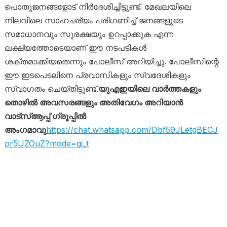
പൊതുജനങ്ങളോട് നിർദേശിച്ചിട്ടുണ്ട്. മേഖലയിലെ
നിലവിലെ സാഹചര്യം പരിഗണിച്ച് ജനങ്ങളുടെ
സമാധാനവും സുരക്ഷയും ഉറപ്പാക്കുക എന്ന
ലക്ഷ്യത്തോടെയാണ് ഈ നടപടികൾ
ശക്തമാക്കിയതെന്നും പോലീസ് അറിയിച്ചു. പോലീസിന്റെ
ഈ ഇടപെടലിനെ പ്രവാസികളും സ്വദേശികളും
സ്വാഗതം ചെയ്തിട്ടുണ്ട്.
യുഎഇയിലെ വാർത്തകളും
തൊഴിൽ അവസരങ്ങളും അതിവേഗം അറിയാൻ
വാട്സ്ആപ്പ് ഗ്രൂപ്പിൽ
അംഗമാവു
https://chat.whatsapp.com/Dbf59JLetgBECJ
pr5UZOuZ?mode=gi_t