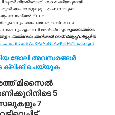
ധികൃതർ വ്യക്തമാക്കി. സാഹചര്യവുമായി
ളും തുടർ അപ്ഡേറ്റുകളും എംബസിയുടെ
െയും സോഷ്യൽ മീഡിയ
യിക്കുമെന്നും, അപേക്ഷകർ ഔദ്യോഗിക
ക്കണമെന്നും എംബസി അഭ്യർഥിച്ചു.
കുവൈത്തിലെ
ും അതിവേഗം അറിയാൻ വാട്സ്ആപ്പ് ഗ്രൂപ്പിൽ
sapp.com/J8DppBWsXPaAoNLAwKnfF8?mode=gi_t
തിയ ജോലി അവസരങ്ങൾ
ക്ലിക്ക് ചെയ്യുക
ശത്ത് മിസൈൽ
ിക്കൂറിനിടെ 5
സൈലുകളും 7
വെച്ചിട്ട്