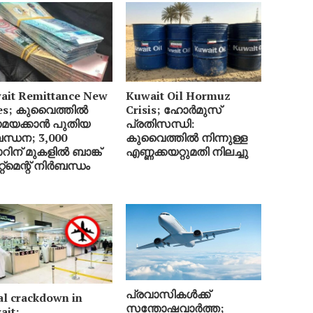
ait Remittance New
Kuwait Oil Hormuz
es; കുവൈത്തിൽ
Crisis; ഹോർമുസ്
യക്കാൻ പുതിയ
പ്രതിസന്ധി:
ന്ധന; 3,000
കുവൈത്തിൽ നിന്നുള്ള
റിന് മുകളിൽ ബാങ്ക്
എണ്ണക്കയറ്റുമതി നിലച്ചു
േറ്റ്‌മെന്റ് നിർബന്ധം
പ്രവാസികൾക്ക്
al crackdown in
സന്തോഷവാർത്ത;
ait;