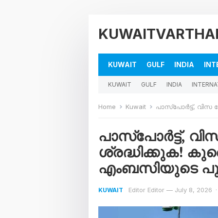
KUWAITVARTHA
KUWAIT
GULF
INDIA
INT
KUWAIT
GULF
INDIA
INTERNA
Home
Kuwait
പാസ്‌പോർട്ട്, വിസ സേവനങ്
പാസ്‌പോർട്ട്, 
ശ്രദ്ധിക്കുക! ക
എംബസിയുടെ പുത
Editor Editor
—
July 8, 2026
·
KUWAIT