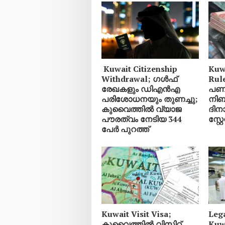
Kuwait Citizenship
Kuw
Withdrawal; ഗൾഫ്
Rul
രേഖകളും ഡിഎൻഎ
പണമ
പരിശോധനയും തുണച്ചു;
നിബ
കുവൈത്തിൽ വ്യാജ
ദിനാ
പൗരത്വം നേടിയ 344
സ്റ്റ
പേർ പുറത്ത്
Kuwait Visit Visa;
Leg
കുവൈത്തിൽ വിസിറ്റ്
Kuw