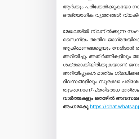
ആർക്കും പരിക്കേൽക്കുകയോ നാശ
ഔദ്യോഗിക വൃത്തങ്ങൾ വ്യക്തമ
മേഖലയിൽ നിലനിൽക്കുന്ന സംഘ
സൈന്യം അതീവ ജാഗ്രതയിലാണ്
ആക്രമണങ്ങളെയും നേരിടാൻ ര
അറിയിച്ചു. അതിർത്തികളിലും 
ശക്തമാക്കിയിരിക്കുകയാണ്. ജന
അറിയിപ്പുകൾ മാത്രം ശ്രദ്ധിക്ക
ദിവസങ്ങളിലും സുരക്ഷാ പരിശ
തുടരാനാണ് പ്രതിരോധ മന്ത്രാല
വാർത്തകളും തൊഴിൽ അവസരങ്ങള
അംഗമാകൂ
https://chat.what