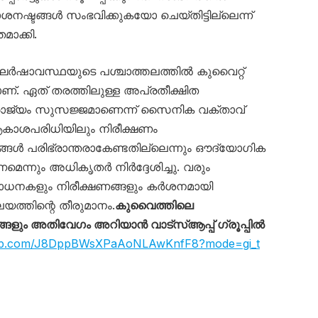
നഷ്ടങ്ങൾ സംഭവിക്കുകയോ ചെയ്തിട്ടില്ലെന്ന്
ാക്കി.
ർഷാവസ്ഥയുടെ പശ്ചാത്തലത്തിൽ കുവൈറ്റ്
. ഏത് തരത്തിലുള്ള അപ്രതീക്ഷിത
ാജ്യം സുസജ്ജമാണെന്ന് സൈനിക വക്താവ്
ആകാശപരിധിയിലും നിരീക്ഷണം
ങ്ങൾ പരിഭ്രാന്തരാകേണ്ടതില്ലെന്നും ഔദ്യോഗിക
ണമെന്നും അധികൃതർ നിർദ്ദേശിച്ചു. വരും
ോധനകളും നിരീക്ഷണങ്ങളും കർശനമായി
യത്തിന്റെ തീരുമാനം.
കുവൈത്തിലെ
ും അതിവേഗം അറിയാൻ വാട്സ്ആപ്പ് ഗ്രൂപ്പിൽ
sapp.com/J8DppBWsXPaAoNLAwKnfF8?mode=gi_t