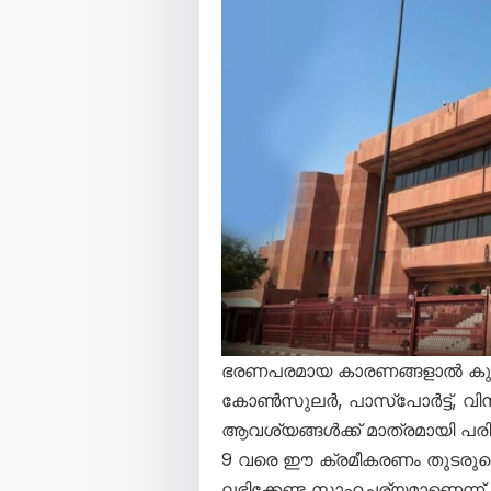
ഭരണപരമായ കാരണങ്ങളാൽ കു
കോൺസുലർ, പാസ്‌പോർട്ട്, വ
ആവശ്യങ്ങൾക്ക് മാത്രമായി പര
9 വരെ ഈ ക്രമീകരണം തുടരുമെന
ലഭിക്കേണ്ട സാഹചര്യമാണെന്ന