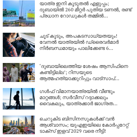
യാത്ര ഇനി കൂടുതൽ എളുപ്പം;
ദുബായിൽ 260 മീറ്റർ പുതിയ ടണൽ, രണ്ട്
പ്രധാന റോഡുകൾ തമ്മിൽ
ബന്ധിപ്പിക്കും
ചൂട് കൂടും, അപകടസാധ്യതയും!
വേനൽ യാത്രയിൽ ഡ്രൈവർമാർ
നിർബന്ധമായും പാലിക്കേണ്ട 6
കാര്യങ്ങൾ
‘ദുബായിലെത്തിയ ശേഷം ആസിഫിനെ
കണ്ടിട്ടില്ല’; റിസയുടെ
ആത്മഹത്യാക്കുറിപ്പും വാട്സാപ്
സന്ദേശങ്ങളും നിർണായകം, ഇനി കേരള
പൊലീസിന്റെ നീക്കം എന്ത്?
ഗൾഫ് വിമാനയാത്രയിൽ വീണ്ടും
മാറ്റങ്ങൾ; സർവീസ് റദ്ദാക്കലും
വൈകലും, യാത്രക്കാർ ജാഗ്രത
പാലിക്കണം!
ചെറുകിട ബിസിനസുകൾക്ക് വൻ
ആശ്വാസം; യുഎഇയിലെ കോർപ്പറേറ്റ്
ടാക്സ് ഇളവ് 2029 വരെ നീട്ടി!