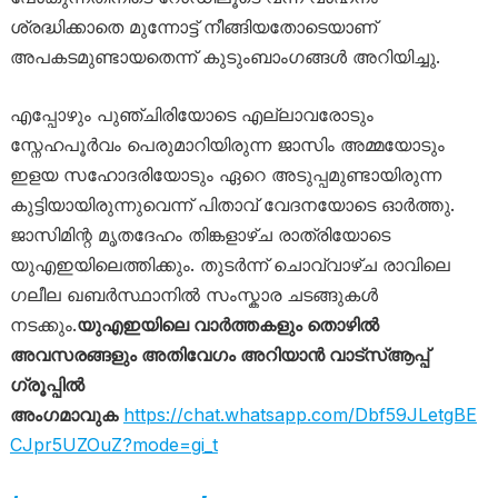
ശ്രദ്ധിക്കാതെ മുന്നോട്ട് നീങ്ങിയതോടെയാണ്
അപകടമുണ്ടായതെന്ന് കുടുംബാംഗങ്ങൾ അറിയിച്ചു.
എപ്പോഴും പുഞ്ചിരിയോടെ എല്ലാവരോടും
സ്നേഹപൂർവം പെരുമാറിയിരുന്ന ജാസിം അമ്മയോടും
ഇളയ സഹോദരിയോടും ഏറെ അടുപ്പമുണ്ടായിരുന്ന
കുട്ടിയായിരുന്നുവെന്ന് പിതാവ് വേദനയോടെ ഓർത്തു.
ജാസിമിന്റ മൃതദേഹം തിങ്കളാഴ്ച രാത്രിയോടെ
യുഎഇയിലെത്തിക്കും. തുടർന്ന് ചൊവ്വാഴ്ച രാവിലെ
ഗലീല ഖബർസ്ഥാനിൽ സംസ്കാര ചടങ്ങുകൾ
നടക്കും.
യുഎഇയിലെ വാർത്തകളും തൊഴിൽ
അവസരങ്ങളും അതിവേഗം അറിയാൻ വാട്സ്ആപ്പ്
ഗ്രൂപ്പിൽ
അംഗമാവുക
https://chat.whatsapp.com/Dbf59JLetgBE
CJpr5UZOuZ?mode=gi_t