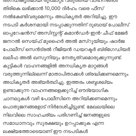
തിരികെ ലഭിക്കാൻ 10,000 ദിർഹം വരെ ഫീസ്
നൽകേണ്ടിവരുമെന്നും അധികൃതർ അറിയിച്ചു. ഈ
നടപടി കർശനമായി നടപ്പാക്കുന്നതിന് ദുബായ് പോലീസ്
ഓപ്പറേഷൻസ് അസിസ്റ്റന്റ് കമാൻഡർ-ഇൻ-ചീഫ് മേജർ
ജനറൽ സെയ്ഫ് മുഹൈർ അൽ മസ്‌റൂയിയും ഷാർജ
പോലീസ് സെൻട്രൽ റീജിയൻ ഡയറക്ടർ ബ്രിഗേഡിയർ
ഖലീഫ അൽ ഖസൂനിയും നേതൃത്വമൊരുക്കുന്നുണ്ട്.
കുട്ടികൾ വാഹനങ്ങളിൽ അനധികൃത മാറ്റങ്ങൾ
വരുത്തുന്നില്ലെന്ന് മാതാപിതാക്കൾ ശ്രദ്ധിക്കണമെന്നും
അധികൃതർ അഭ്യർത്ഥിച്ചു. ഇത്തരം ശബ്ദശല്യം
ഉണ്ടാക്കുന്ന വാഹനങ്ങളെക്കുറിച്ച് ഔദ്യോഗിക
ചാനലുകൾ വഴി പോലീസിനെ അറിയിക്കണമെന്നും
പൊതുജനങ്ങളോട് നിർദേശിച്ചിട്ടുണ്ട്. മേഖലയിലെ
നിലവിലെ സാഹചര്യം പരിഗണിച്ച് ജനങ്ങളുടെ
സമാധാനവും സുരക്ഷയും ഉറപ്പാക്കുക എന്ന
ലക്ഷ്യത്തോടെയാണ് ഈ നടപടികൾ