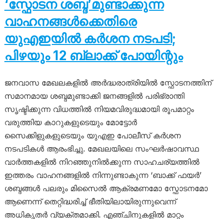
‘സ്ഫോടന ശബ്ദ’മുണ്ടാക്കുന്ന
വാഹനങ്ങൾക്കെതിരെ
യുഎഇയിൽ കർശന നടപടി;
പിഴയും 12 ബ്ലാക്ക് പോയിന്റും
ജനവാസ മേഖലകളിൽ അർദ്ധരാത്രിയിൽ സ്ഫോടനത്തിന്
സമാനമായ ശബ്ദമുണ്ടാക്കി ജനങ്ങളിൽ പരിഭ്രാന്തി
സൃഷ്ടിക്കുന്ന വിധത്തിൽ നിയമവിരുദ്ധമായി രൂപമാറ്റം
വരുത്തിയ കാറുകളുടെയും മോട്ടോർ
സൈക്കിളുകളുടെയും യുഎഇ പോലീസ് കർശന
നടപടികൾ ആരംഭിച്ചു. മേഖലയിലെ സംഘർഷാവസ്ഥ
വാർത്തകളിൽ നിറഞ്ഞുനിൽക്കുന്ന സാഹചര്യത്തിൽ
ഇത്തരം വാഹനങ്ങളിൽ നിന്നുണ്ടാകുന്ന ‘ബാക്ക് ഫയർ’
ശബ്ദങ്ങൾ പലരും മിസൈൽ ആക്രമണമോ സ്ഫോടനമോ
ആണെന്ന് തെറ്റിദ്ധരിച്ച് ഭീതിയിലായിരുന്നുവെന്ന്
അധികൃതർ വ്യക്തമാക്കി. എഞ്ചിനുകളിൽ മാറ്റം