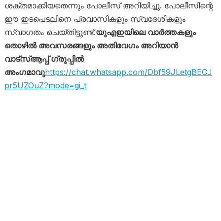
ശക്തമാക്കിയതെന്നും പോലീസ് അറിയിച്ചു. പോലീസിന്റെ
ഈ ഇടപെടലിനെ പ്രവാസികളും സ്വദേശികളും
സ്വാഗതം ചെയ്തിട്ടുണ്ട്.
യുഎഇയിലെ വാർത്തകളും
തൊഴിൽ അവസരങ്ങളും അതിവേഗം അറിയാൻ
വാട്സ്ആപ്പ് ഗ്രൂപ്പിൽ
അംഗമാവു
https://chat.whatsapp.com/Dbf59JLetgBECJ
pr5UZOuZ?mode=gi_t