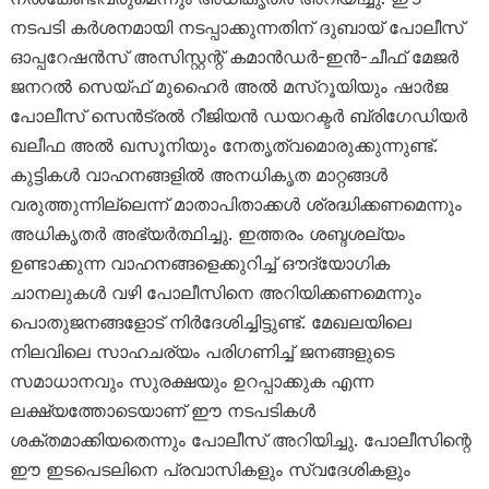
നടപടി കർശനമായി നടപ്പാക്കുന്നതിന് ദുബായ് പോലീസ്
ഓപ്പറേഷൻസ് അസിസ്റ്റന്റ് കമാൻഡർ-ഇൻ-ചീഫ് മേജർ
ജനറൽ സെയ്ഫ് മുഹൈർ അൽ മസ്‌റൂയിയും ഷാർജ
പോലീസ് സെൻട്രൽ റീജിയൻ ഡയറക്ടർ ബ്രിഗേഡിയർ
ഖലീഫ അൽ ഖസൂനിയും നേതൃത്വമൊരുക്കുന്നുണ്ട്.
കുട്ടികൾ വാഹനങ്ങളിൽ അനധികൃത മാറ്റങ്ങൾ
വരുത്തുന്നില്ലെന്ന് മാതാപിതാക്കൾ ശ്രദ്ധിക്കണമെന്നും
അധികൃതർ അഭ്യർത്ഥിച്ചു. ഇത്തരം ശബ്ദശല്യം
ഉണ്ടാക്കുന്ന വാഹനങ്ങളെക്കുറിച്ച് ഔദ്യോഗിക
ചാനലുകൾ വഴി പോലീസിനെ അറിയിക്കണമെന്നും
പൊതുജനങ്ങളോട് നിർദേശിച്ചിട്ടുണ്ട്. മേഖലയിലെ
നിലവിലെ സാഹചര്യം പരിഗണിച്ച് ജനങ്ങളുടെ
സമാധാനവും സുരക്ഷയും ഉറപ്പാക്കുക എന്ന
ലക്ഷ്യത്തോടെയാണ് ഈ നടപടികൾ
ശക്തമാക്കിയതെന്നും പോലീസ് അറിയിച്ചു. പോലീസിന്റെ
ഈ ഇടപെടലിനെ പ്രവാസികളും സ്വദേശികളും