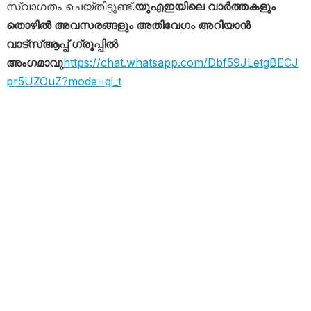
സ്വാഗതം ചെയ്തിട്ടുണ്ട്.
യുഎഇയിലെ വാർത്തകളും
തൊഴിൽ അവസരങ്ങളും അതിവേഗം അറിയാൻ
വാട്സ്ആപ്പ് ഗ്രൂപ്പിൽ
അംഗമാവു
https://chat.whatsapp.com/Dbf59JLetgBECJ
pr5UZOuZ?mode=gi_t