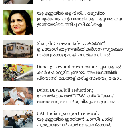
യുഎഇയിൽ ഒളിവിൽ… ഒടുവിൽ
ഇന്റർപോളിന്റെ വലയിലായി! യുവതിയെ
ഇന്ത്യയിലെത്തിച്ച് സി.ബി.ഐ
Sharjah Caravan Safety; കാരവൻ
ഉപയോഗിക്കുന്നവർക്ക് കർശന സുരക്ഷാ
നിർദ്ദേശങ്ങളുമായി ഷാർജ സിവിൽ
ഡിഫൻസ്
Dubai gas cylinder explosion; ദുബായിൽ
കാർ ഷോറൂമിലുണ്ടായ അപകടത്തിൽ
പ്രവാസി മലയാളി മരിച്ച സംഭവം; ഷോറൂം
അടച്ചു
Dubai DEWA bill reduction;
വേനൽക്കാലത്ത് DEWA ബില്ല് കണ്ട്
ഞെട്ടേണ്ട; വൈദ്യുതിയും വെള്ളവും
ലാഭിക്കാൻ ഇതാ 9 എളുപ്പവഴികൾ
UAE Indian passport renewal;
യുഎഇയിൽ ഇന്ത്യൻ പാസ്‌പോർട്ട്
പുതുക്കണോ? പുതിയ കേന്ദ്രങ്ങൾ,