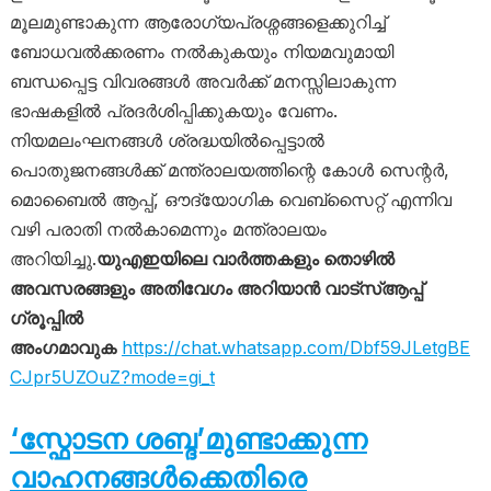
മൂലമുണ്ടാകുന്ന ആരോഗ്യപ്രശ്നങ്ങളെക്കുറിച്ച്
ബോധവൽക്കരണം നൽകുകയും നിയമവുമായി
ബന്ധപ്പെട്ട വിവരങ്ങൾ അവർക്ക് മനസ്സിലാകുന്ന
ഭാഷകളിൽ പ്രദർശിപ്പിക്കുകയും വേണം.
നിയമലംഘനങ്ങൾ ശ്രദ്ധയിൽപ്പെട്ടാൽ
പൊതുജനങ്ങൾക്ക് മന്ത്രാലയത്തിന്റെ കോൾ സെന്റർ,
മൊബൈൽ ആപ്പ്, ഔദ്യോഗിക വെബ്സൈറ്റ് എന്നിവ
വഴി പരാതി നൽകാമെന്നും മന്ത്രാലയം
അറിയിച്ചു.
യുഎഇയിലെ വാർത്തകളും തൊഴിൽ
അവസരങ്ങളും അതിവേഗം അറിയാൻ വാട്സ്ആപ്പ്
ഗ്രൂപ്പിൽ
അംഗമാവുക
https://chat.whatsapp.com/Dbf59JLetgBE
CJpr5UZOuZ?mode=gi_t
‘സ്ഫോടന ശബ്ദ’മുണ്ടാക്കുന്ന
വാഹനങ്ങൾക്കെതിരെ