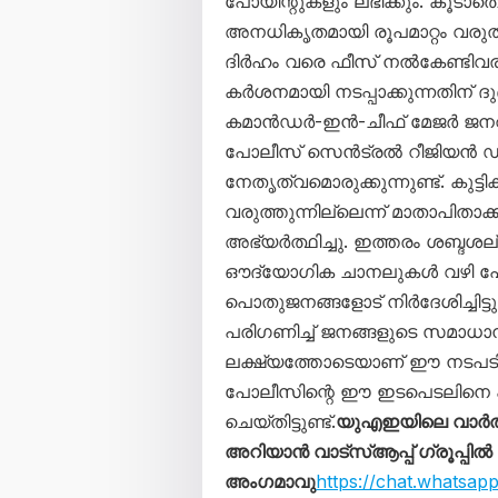
പോയിന്റുകളും ലഭിക്കും. കൂടാത
അനധികൃതമായി രൂപമാറ്റം വരുത
ദിർഹം വരെ ഫീസ് നൽകേണ്ടിവര
കർശനമായി നടപ്പാക്കുന്നതിന് ദ
കമാൻഡർ-ഇൻ-ചീഫ് മേജർ ജന
പോലീസ് സെൻട്രൽ റീജിയൻ 
നേതൃത്വമൊരുക്കുന്നുണ്ട്. കു
വരുത്തുന്നില്ലെന്ന് മാതാപിതാ
അഭ്യർത്ഥിച്ചു. ഇത്തരം ശബ്ദശല്യ
ഔദ്യോഗിക ചാനലുകൾ വഴി പോ
പൊതുജനങ്ങളോട് നിർദേശിച്ചിട
പരിഗണിച്ച് ജനങ്ങളുടെ സമാധാന
ലക്ഷ്യത്തോടെയാണ് ഈ നടപടിക
പോലീസിന്റെ ഈ ഇടപെടലിനെ 
ചെയ്തിട്ടുണ്ട്.
യുഎഇയിലെ വാർത
അറിയാൻ വാട്സ്ആപ്പ് ഗ്രൂപ്പിൽ
അംഗമാവു
https://chat.whats