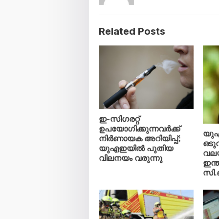
Related Posts
ഇ-സിഗരറ്റ്
ഉപയോഗിക്കുന്നവർക്ക്
യു
നിർണായക അറിയിപ്പ്;
ഒടു
യുഎഇയിൽ പുതിയ
വലയ
വിലനയം വരുന്നു
ഇന്ത
സി