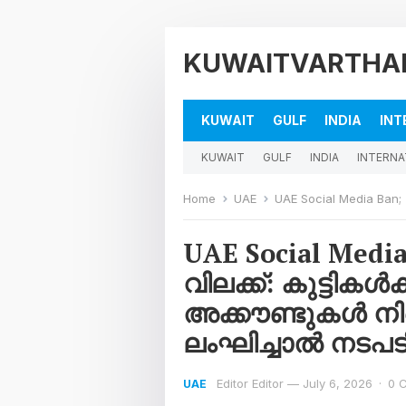
KUWAITVARTHA
KUWAIT
GULF
INDIA
INT
KUWAIT
GULF
INDIA
INTERNA
Home
UAE
UAE Social Media Ban; സോഷ്യൽ മീഡിയ വി
UAE Social Med
വിലക്ക്: കുട്ടികൾ
അക്കൗണ്ടുകൾ നിർമ
ലംഘിച്ചാൽ നടപ
Editor Editor
—
July 6, 2026
·
0 
UAE