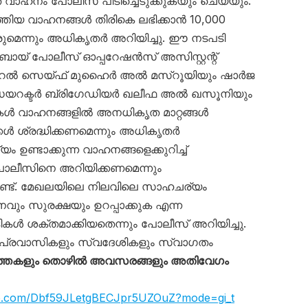
െ വാഹനം പോലീസ് പിടിച്ചെടുക്കുകയും ചെയ്യും.
്തിയ വാഹനങ്ങൾ തിരികെ ലഭിക്കാൻ 10,000
ുമെന്നും അധികൃതർ അറിയിച്ചു. ഈ നടപടി
ുബായ് പോലീസ് ഓപ്പറേഷൻസ് അസിസ്റ്റന്റ്
റൽ സെയ്ഫ് മുഹൈർ അൽ മസ്‌റൂയിയും ഷാർജ
ഡയറക്ടർ ബ്രിഗേഡിയർ ഖലീഫ അൽ ഖസൂനിയും
ട്ടികൾ വാഹനങ്ങളിൽ അനധികൃത മാറ്റങ്ങൾ
ക്കൾ ശ്രദ്ധിക്കണമെന്നും അധികൃതർ
ം ഉണ്ടാക്കുന്ന വാഹനങ്ങളെക്കുറിച്ച്
ലീസിനെ അറിയിക്കണമെന്നും
്ടുണ്ട്. മേഖലയിലെ നിലവിലെ സാഹചര്യം
വും സുരക്ഷയും ഉറപ്പാക്കുക എന്ന
ൾ ശക്തമാക്കിയതെന്നും പോലീസ് അറിയിച്ചു.
പ്രവാസികളും സ്വദേശികളും സ്വാഗതം
്തകളും തൊഴിൽ അവസരങ്ങളും അതിവേഗം
app.com/Dbf59JLetgBECJpr5UZOuZ?mode=gi_t