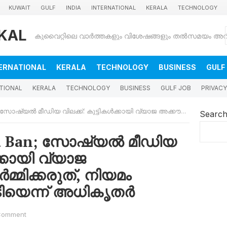
KUWAIT
GULF
INDIA
INTERNATIONAL
KERALA
TECHNOLOGY
KAL
ERNATIONAL
KERALA
TECHNOLOGY
BUSINESS
GULF
TIONAL
KERALA
TECHNOLOGY
BUSINESS
GULF JOB
PRIVACY
ലക്ക്: കുട്ടികൾക്കായി വ്യാജ അക്കൗണ്ടുകൾ നിർമ്മിക്കരുത്, നിയമം ലംഘിച്ചാൽ നടപടിയെന്ന് അധികൃതർ
Searc
ia Ban; സോഷ്യൽ മീഡിയ
ക്കായി വ്യാജ
്മിക്കരുത്, നിയമം
ടിയെന്ന് അധികൃതർ
Comment