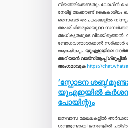
നിയന്ത്രിക്കേണ്ടതും ലോഗിൻ ചെ
നേരിട്ട് അക്കൗണ്ട് കൈകാര്യം 
സൈബർ അപകടങ്ങളിൽ നിന്നും മോ
അപരിചിതരുമായുള്ള സമ്പർക്കത്
അധികൃതരുടെ വിലയിരുത്തൽ. നി
ബോധവാന്മാരാക്കാൻ സർക്കാർ
ആരംഭിക്കും.
യുഎഇയിലെ വാർത
അറിയാൻ വാട്സ്ആപ്പ് ഗ്രൂപ്പിൽ
അംഗമാവുക
https://chat.wha
‘സ്ഫോടന ശബ്ദ’മുണ്
യുഎഇയിൽ കർശന നട
പോയിന്റും
ജനവാസ മേഖലകളിൽ അർദ്ധരാത
ശബ്ദമുണ്ടാക്കി ജനങ്ങളിൽ പരിഭ്ര