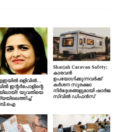
Sharjah Caravan Safety;
കാരവൻ
ഉപയോഗിക്കുന്നവർക്ക്
എഇയിൽ ഒളിവിൽ…
കർശന സുരക്ഷാ
വിൽ ഇന്റർപോളിന്റെ
നിർദ്ദേശങ്ങളുമായി ഷാർജ
ിലായി! യുവതിയെ
സിവിൽ ഡിഫൻസ്
്യയിലെത്തിച്ച്
.ബി.ഐ