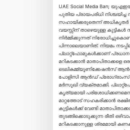
UAE Social Media Ban; യുഎ
പുതിയ പ്രായപരിധി നിശ്ചയിച്ച
സഹായിക്കരുതെന്ന് അധികൃതർ മ
വയസ്സിന് താഴെയുള്ള കുട്ടി
നിർമ്മിക്കുന്നത് നിരോധിച്ചുകൊണ
പിന്നാലെയാണിത്. നിയമം നടപ്
പ്ലാറ്റ്‌ഫോമുകൾക്കാണ് പ്രധാന
മറികടക്കാൻ മാതാപിതാക്കളെ ഒര
ടെലികമ്മ്യൂണിക്കേഷൻസ് ആൻഡ്
പോളിസി ആൻഡ് പ്രോഗ്രാംസ്
മർസൂഖി വ്യക്തമാക്കി. പ്ലാറ്
കൃത്യമായി പരിശോധിക്കണമെ
മാറ്റത്തോട് സഹകരിക്കാൻ രക്ഷിതാക
കുട്ടികൾക്ക് വേണ്ടി മാതാപിതാ
തുടങ്ങിക്കൊടുക്കുന്ന രീതി ഒഴ
മറികടക്കാനുള്ള ശ്രമമായി കണക്ക