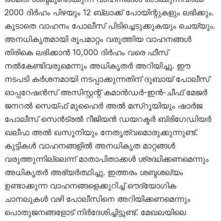
2000 ദിർഹം പിഴയും 12 ബ്ലാക്ക് പോയിന്റുകളും ലഭിക്കും.
കൂടാതെ വാഹനം പോലീസ് പിടിച്ചെടുക്കുകയും ചെയ്യും.
അനധികൃതമായി രൂപമാറ്റം വരുത്തിയ വാഹനങ്ങൾ
തിരികെ ലഭിക്കാൻ 10,000 ദിർഹം വരെ ഫീസ്
നൽകേണ്ടിവരുമെന്നും അധികൃതർ അറിയിച്ചു. ഈ
നടപടി കർശനമായി നടപ്പാക്കുന്നതിന് ദുബായ് പോലീസ്
ഓപ്പറേഷൻസ് അസിസ്റ്റന്റ് കമാൻഡർ-ഇൻ-ചീഫ് മേജർ
ജനറൽ സെയ്ഫ് മുഹൈർ അൽ മസ്‌റൂയിയും ഷാർജ
പോലീസ് സെൻട്രൽ റീജിയൻ ഡയറക്ടർ ബ്രിഗേഡിയർ
ഖലീഫ അൽ ഖസൂനിയും നേതൃത്വമൊരുക്കുന്നുണ്ട്.
കുട്ടികൾ വാഹനങ്ങളിൽ അനധികൃത മാറ്റങ്ങൾ
വരുത്തുന്നില്ലെന്ന് മാതാപിതാക്കൾ ശ്രദ്ധിക്കണമെന്നും
അധികൃതർ അഭ്യർത്ഥിച്ചു. ഇത്തരം ശബ്ദശല്യം
ഉണ്ടാക്കുന്ന വാഹനങ്ങളെക്കുറിച്ച് ഔദ്യോഗിക
ചാനലുകൾ വഴി പോലീസിനെ അറിയിക്കണമെന്നും
പൊതുജനങ്ങളോട് നിർദേശിച്ചിട്ടുണ്ട്. മേഖലയിലെ