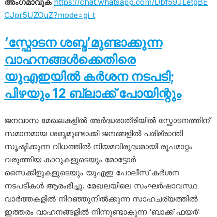
അംഗമാവുക
https://chat.whatsapp.com/Dbf59JLetgBE
CJpr5UZOuZ?mode=gi_t
‘സ്ഫോടന ശബ്ദ’മുണ്ടാക്കുന്ന
വാഹനങ്ങൾക്കെതിരെ
യുഎഇയിൽ കർശന നടപടി;
പിഴയും 12 ബ്ലാക്ക് പോയിന്റും
ജനവാസ മേഖലകളിൽ അർദ്ധരാത്രിയിൽ സ്ഫോടനത്തിന്
സമാനമായ ശബ്ദമുണ്ടാക്കി ജനങ്ങളിൽ പരിഭ്രാന്തി
സൃഷ്ടിക്കുന്ന വിധത്തിൽ നിയമവിരുദ്ധമായി രൂപമാറ്റം
വരുത്തിയ കാറുകളുടെയും മോട്ടോർ
സൈക്കിളുകളുടെയും യുഎഇ പോലീസ് കർശന
നടപടികൾ ആരംഭിച്ചു. മേഖലയിലെ സംഘർഷാവസ്ഥ
വാർത്തകളിൽ നിറഞ്ഞുനിൽക്കുന്ന സാഹചര്യത്തിൽ
ഇത്തരം വാഹനങ്ങളിൽ നിന്നുണ്ടാകുന്ന ‘ബാക്ക് ഫയർ’