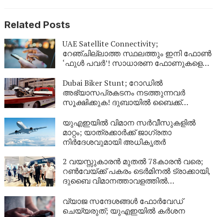
Related Posts
UAE Satellite Connectivity;
റേഞ്ചില്ലാത്ത സ്ഥലത്തും ഇനി ഫോൺ
‘ഫുൾ പവർ’! സാധാരണ ഫോണുകളെ
ഉപഗ്രഹവുമായി ബന്ധിപ്പിച്ച്
യുഎഇയുടെ വിപ്ലവം
Dubai Biker Stunt; റോഡിൽ
അഭ്യാസപ്രകടനം നടത്തുന്നവർ
സൂക്ഷിക്കുക! ദുബായിൽ ബൈക്ക്
യാത്രികന് എട്ടിന്റെ പണി നൽകി
പോലീസ്
യുഎഇയിൽ വിമാന സർവീസുകളിൽ
മാറ്റം; യാത്രക്കാർക്ക് ജാഗ്രതാ
നിർദേശവുമായി അധികൃതർ
2 വയസ്സുകാരൻ മുതൽ 78കാരൻ വരെ;
റൺവേയ്ക്ക് പകരം ടെർമിനൽ ട്രാക്കായി,
ദുബൈ വിമാനത്താവളത്തിൽ
‘മല്ലത്തോൺ’ ആവേശം!
വ്യാജ സന്ദേശങ്ങൾ ഫോർവേഡ്
ചെയ്യരുത്; യുഎഇയിൽ കർശന