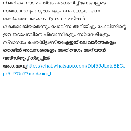
നിലവിലെ സാഹചര്യം പരിഗണിച്ച് ജനങ്ങളുടെ
സമാധാനവും സുരക്ഷയും ഉറപ്പാക്കുക എന്ന
ലക്ഷ്യത്തോടെയാണ് ഈ നടപടികൾ
ശക്തമാക്കിയതെന്നും പോലീസ് അറിയിച്ചു. പോലീസിന്റെ
ഈ ഇടപെടലിനെ പ്രവാസികളും സ്വദേശികളും
സ്വാഗതം ചെയ്തിട്ടുണ്ട്.
യുഎഇയിലെ വാർത്തകളും
തൊഴിൽ അവസരങ്ങളും അതിവേഗം അറിയാൻ
വാട്സ്ആപ്പ് ഗ്രൂപ്പിൽ
അംഗമാവു
https://chat.whatsapp.com/Dbf59JLetgBECJ
pr5UZOuZ?mode=gi_t