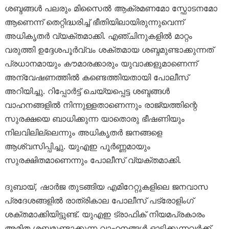
ശബ്ദങ്ങൾ പലരും മിസൈൽ ആക്രമണമോ സ്ഫോടനമോ
ആണെന്ന് തെറ്റിദ്ധരിച്ച് ഭീതിയിലായിരുന്നുവെന്ന്
അധികൃതർ വ്യക്തമാക്കി. എഞ്ചിനുകളിൽ മാറ്റം
വരുത്തി ഉദ്ദേശപൂർവ്വം ശക്തമായ ശബ്ദമുണ്ടാക്കുന്നത്
പ്രധാനമായും കൗമാരക്കാരും യുവാക്കളുമാണെന്ന്
അന്വേഷണത്തിൽ കണ്ടെത്തിയതായി പോലീസ്
അറിയിച്ചു. റിപ്പോർട്ട് ചെയ്യപ്പെട്ട ശബ്ദങ്ങൾ
വാഹനങ്ങളിൽ നിന്നുള്ളതാണെന്നും രാജ്യത്തിന്റെ
സുരക്ഷയെ ബാധിക്കുന്ന യാതൊരു ഭീഷണിയും
നിലവിലില്ലെന്നും അധികൃതർ ജനങ്ങളെ
ആശ്വസിപ്പിച്ചു. യുഎഇ പൂർണ്ണമായും
സുരക്ഷിതമാണെന്നും പോലീസ് വ്യക്തമാക്കി.
ദുബായ്, ഷാർജ തുടങ്ങിയ എമിറേറ്റുകളിലെ ജനവാസ
പ്രദേശങ്ങളിൽ രാത്രികാല പോലീസ് പട്രോളിംഗ്
ശക്തമാക്കിയിട്ടുണ്ട്. യുഎഇ ട്രാഫിക് നിയമപ്രകാരം
അമിത ശബ്ദമുണ്ടാക്കുന്ന വാഹനങ്ങൾ ഓടിക്കുന്നവർക്ക്