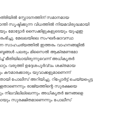
്രിയിൽ സ്ഫോടനത്തിന് സമാനമായ
ാന്തി സൃഷ്ടിക്കുന്ന വിധത്തിൽ നിയമവിരുദ്ധമായി
ടെയും മോട്ടോർ സൈക്കിളുകളുടെയും യുഎഇ
ഭിച്ചു. മേഖലയിലെ സംഘർഷാവസ്ഥ
ന്ന സാഹചര്യത്തിൽ ഇത്തരം വാഹനങ്ങളിൽ
യർ’ ശബ്ദങ്ങൾ പലരും മിസൈൽ ആക്രമണമോ
ച്ച് ഭീതിയിലായിരുന്നുവെന്ന് അധികൃതർ
റ്റം വരുത്തി ഉദ്ദേശപൂർവ്വം ശക്തമായ
ും കൗമാരക്കാരും യുവാക്കളുമാണെന്ന്
പോലീസ് അറിയിച്ചു. റിപ്പോർട്ട് ചെയ്യപ്പെട്ട
്ളതാണെന്നും രാജ്യത്തിന്റെ സുരക്ഷയെ
ും നിലവിലില്ലെന്നും അധികൃതർ ജനങ്ങളെ
ണമായും സുരക്ഷിതമാണെന്നും പോലീസ്