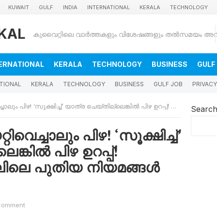
KUWAIT
GULF
INDIA
INTERNATIONAL
KERALA
TECHNOLOGY
KAL
ERNATIONAL
KERALA
TECHNOLOGY
BUSINESS
GULF
TIONAL
KERALA
TECHNOLOGY
BUSINESS
GULF JOB
PRIVACY
ക്ഷിച്ച്’ യാത്ര ചെയ്തില്ലെങ്കിൽ പിഴ ഉറപ്പ്! ഇത്തിഹാദ് റെയിലിലെ പുതിയ നിയമങ്ങൾ അറിഞ്ഞിരിക്കൂ
Searc
ിവെച്ചാലും പിഴ! ‘സൂക്ഷിച്ച്’
ങ്കിൽ പിഴ ഉറപ്പ്!
ലിലെ പുതിയ നിയമങ്ങൾ
Comment