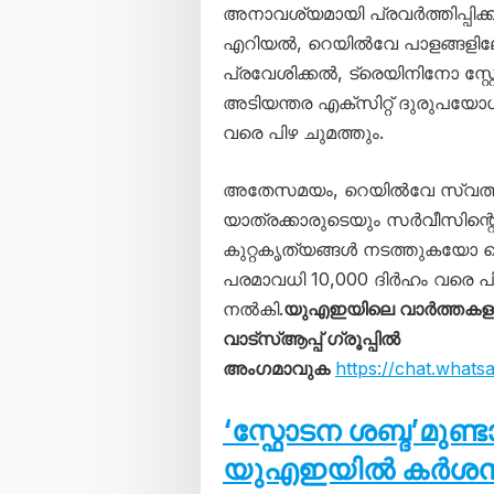
അനാവശ്യമായി പ്രവർത്തിപ്പിക്ക
എറിയൽ, റെയിൽവേ പാളങ്ങളില
പ്രവേശിക്കൽ, ട്രെയിനിനോ സ്
അടിയന്തര എക്സിറ്റ് ദുരുപയോഗം
വരെ പിഴ ചുമത്തും.
അതേസമയം, റെയിൽവേ സ്വത്തു
യാത്രക്കാരുടെയും സർവീസിന്റ
കുറ്റകൃത്യങ്ങൾ നടത്തുകയോ ചെയ
പരമാവധി 10,000 ദിർഹം വരെ പിഴ
നൽകി.
യുഎഇയിലെ വാർത്തകള
വാട്സ്ആപ്പ് ഗ്രൂപ്പിൽ
അംഗമാവുക
https://chat.wha
‘സ്ഫോടന ശബ്ദ’മുണ്
യുഎഇയിൽ കർശന നട