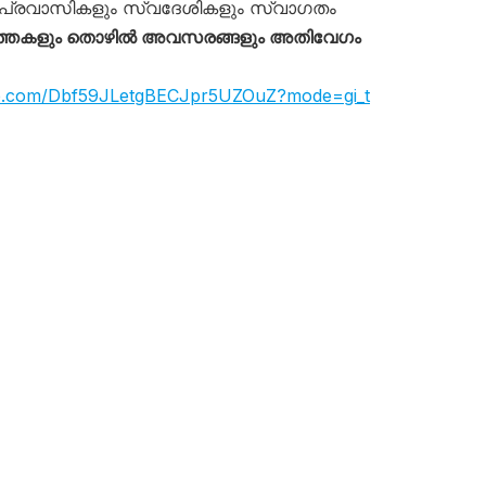
പ്രവാസികളും സ്വദേശികളും സ്വാഗതം
്തകളും തൊഴിൽ അവസരങ്ങളും അതിവേഗം
app.com/Dbf59JLetgBECJpr5UZOuZ?mode=gi_t