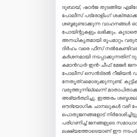
ദുബായ്, ഷാർജ തുടങ്ങിയ എമിറ
പോലീസ് പട്രോളിംഗ് ശക്തമാക്കി
ശബ്ദമുണ്ടാക്കുന്ന വാഹനങ്ങൾ ഓടി
പോയിന്റുകളും ലഭിക്കും. കൂടാത
അനധികൃതമായി രൂപമാറ്റം വരുത
ദിർഹം വരെ ഫീസ് നൽകേണ്ടിവര
കർശനമായി നടപ്പാക്കുന്നതിന് ദ
കമാൻഡർ-ഇൻ-ചീഫ് മേജർ ജന
പോലീസ് സെൻട്രൽ റീജിയൻ 
നേതൃത്വമൊരുക്കുന്നുണ്ട്. കു
വരുത്തുന്നില്ലെന്ന് മാതാപിതാ
അഭ്യർത്ഥിച്ചു. ഇത്തരം ശബ്ദശല്യ
ഔദ്യോഗിക ചാനലുകൾ വഴി പോ
പൊതുജനങ്ങളോട് നിർദേശിച്ചിട
പരിഗണിച്ച് ജനങ്ങളുടെ സമാധാന
ലക്ഷ്യത്തോടെയാണ് ഈ നടപടിക