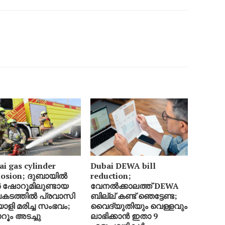
i gas cylinder
Dubai DEWA bill
losion; ദുബായിൽ
reduction;
 ഷോറൂമിലുണ്ടായ
വേനൽക്കാലത്ത് DEWA
ടത്തിൽ പ്രവാസി
ബില്ല് കണ്ട് ഞെട്ടേണ്ട;
ാളി മരിച്ച സംഭവം;
വൈദ്യുതിയും വെള്ളവും
ൂം അടച്ചു
ലാഭിക്കാൻ ഇതാ 9