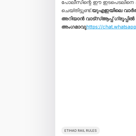
പോലീസിന്റെ ഈ ഇടപെടലിനെ 
ചെയ്തിട്ടുണ്ട്.
യുഎഇയിലെ വാർത
അറിയാൻ വാട്സ്ആപ്പ് ഗ്രൂപ്പിൽ
അംഗമാവു
https://chat.whats
ETIHAD RAIL RULES