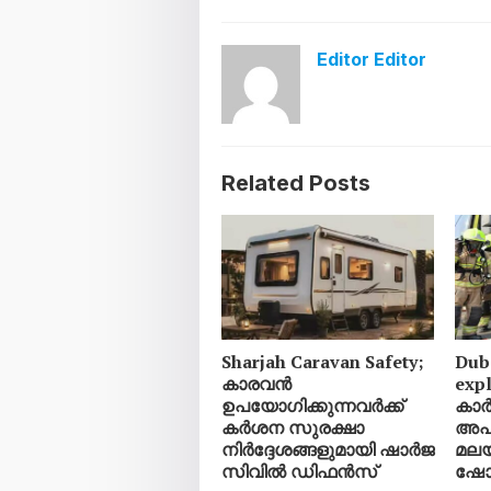
Editor Editor
Related Posts
Sharjah Caravan Safety;
Duba
കാരവൻ
exp
ഉപയോഗിക്കുന്നവർക്ക്
കാർ
കർശന സുരക്ഷാ
അപക
നിർദ്ദേശങ്ങളുമായി ഷാർജ
മലയ
സിവിൽ ഡിഫൻസ്
ഷോറ