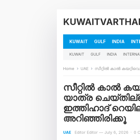
KUWAITVARTHA
KUWAIT
GULF
INDIA
INT
KUWAIT
GULF
INDIA
INTERNA
Home
UAE
സീറ്റിൽ കാൽ കയറ്റിവെച്ചാലും പിഴ! ‘സൂ
സീറ്റിൽ കാൽ കയറ്റ
യാത്ര ചെയ്തില്ലെ
ഇത്തിഹാദ് റെയി
അറിഞ്ഞിരിക്കൂ
Editor Editor
—
July 6, 2026
·
0 
UAE