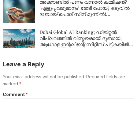
അക്കൗണ്ടിൽ പണം വന്നാൽ കമ്മീഷൻ?
‘എളുപ്പവരുമാനം’ തേടി പോയി, ഒടുവിൽ
ദുബായ് പൊലീസിന് മുന്നിൽ!
സോഷ്യൽ മീഡിയയിലെ
‘മോഹജോലി’യുടെ യഥാർത്ഥ മുഖം
Dubai Global AI Ranking; ഡിജിറ്റൽ
വിപ്ലവത്തിൽ വിസ്മയമായി ദുബായ്;
ആഗോള ഇന്റലിജന്റ് സിറ്റീസ് പട്ടികയിൽ
രണ്ടാം സ്ഥാനം
Leave a Reply
Your email address will not be published.
Required fields are
marked
*
Comment
*