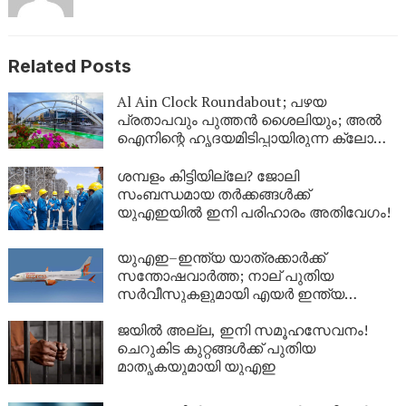
Related Posts
Al Ain Clock Roundabout; പഴയ
പ്രതാപവും പുത്തൻ ശൈലിയും; അൽ
ഐനിന്റെ ഹൃദയമിടിപ്പായിരുന്ന ക്ലോക്ക്
ടവർ ഇനി പുതിയ രൂപത്തിൽ
ശമ്പളം കിട്ടിയില്ലേ? ജോലി
സംബന്ധമായ തർക്കങ്ങൾക്ക്
യുഎഇയിൽ ഇനി പരിഹാരം അതിവേഗം!
യുഎഇ–ഇന്ത്യ യാത്രക്കാർക്ക്
സന്തോഷവാർത്ത; നാല് പുതിയ
സർവീസുകളുമായി എയർ ഇന്ത്യ
എക്‌സ്പ്രസ്
ജയിൽ അല്ല, ഇനി സമൂഹസേവനം!
ചെറുകിട കുറ്റങ്ങൾക്ക് പുതിയ
മാതൃകയുമായി യുഎഇ