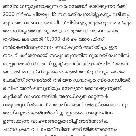
അമിത ശബ്ദമുണ്ടാക്കുന്ന വാഹനങ്ങൾ ഓടിക്കുന്നവർക്ക്
2000 ദിർഹം പിഴയും 12 ബ്ലാക്ക് പോയിന്റുകളും ലഭിക്കും.
കൂടാതെ വാഹനം പോലീസ് പിടിച്ചെടുക്കുകയും ചെയ്യും.
അനധികൃതമായി രൂപമാറ്റം വരുത്തിയ വാഹനങ്ങൾ
തിരികെ ലഭിക്കാൻ 10,000 ദിർഹം വരെ ഫീസ്
നൽകേണ്ടിവരുമെന്നും അധികൃതർ അറിയിച്ചു. ഈ
നടപടി കർശനമായി നടപ്പാക്കുന്നതിന് ദുബായ് പോലീസ്
ഓപ്പറേഷൻസ് അസിസ്റ്റന്റ് കമാൻഡർ-ഇൻ-ചീഫ് മേജർ
ജനറൽ സെയ്ഫ് മുഹൈർ അൽ മസ്‌റൂയിയും ഷാർജ
പോലീസ് സെൻട്രൽ റീജിയൻ ഡയറക്ടർ ബ്രിഗേഡിയർ
ഖലീഫ അൽ ഖസൂനിയും നേതൃത്വമൊരുക്കുന്നുണ്ട്.
കുട്ടികൾ വാഹനങ്ങളിൽ അനധികൃത മാറ്റങ്ങൾ
വരുത്തുന്നില്ലെന്ന് മാതാപിതാക്കൾ ശ്രദ്ധിക്കണമെന്നും
അധികൃതർ അഭ്യർത്ഥിച്ചു. ഇത്തരം ശബ്ദശല്യം
ഉണ്ടാക്കുന്ന വാഹനങ്ങളെക്കുറിച്ച് ഔദ്യോഗിക
ചാനലുകൾ വഴി പോലീസിനെ അറിയിക്കണമെന്നും