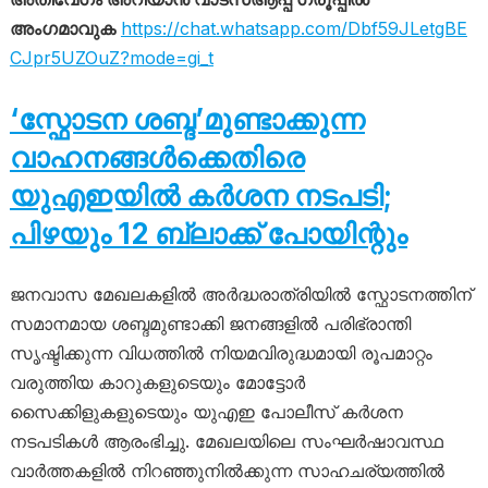
അംഗമാവുക
https://chat.whatsapp.com/Dbf59JLetgBE
CJpr5UZOuZ?mode=gi_t
‘സ്ഫോടന ശബ്ദ’മുണ്ടാക്കുന്ന
വാഹനങ്ങൾക്കെതിരെ
യുഎഇയിൽ കർശന നടപടി;
പിഴയും 12 ബ്ലാക്ക് പോയിന്റും
ജനവാസ മേഖലകളിൽ അർദ്ധരാത്രിയിൽ സ്ഫോടനത്തിന്
സമാനമായ ശബ്ദമുണ്ടാക്കി ജനങ്ങളിൽ പരിഭ്രാന്തി
സൃഷ്ടിക്കുന്ന വിധത്തിൽ നിയമവിരുദ്ധമായി രൂപമാറ്റം
വരുത്തിയ കാറുകളുടെയും മോട്ടോർ
സൈക്കിളുകളുടെയും യുഎഇ പോലീസ് കർശന
നടപടികൾ ആരംഭിച്ചു. മേഖലയിലെ സംഘർഷാവസ്ഥ
വാർത്തകളിൽ നിറഞ്ഞുനിൽക്കുന്ന സാഹചര്യത്തിൽ