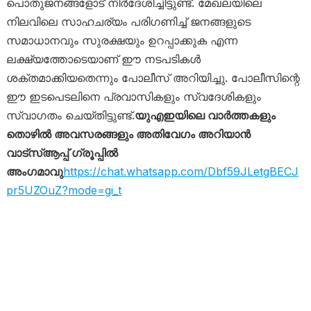
പൊതുജനങ്ങളോട് നിർദേശിച്ചിട്ടുണ്ട്. മേഖലയിലെ
നിലവിലെ സാഹചര്യം പരിഗണിച്ച് ജനങ്ങളുടെ
സമാധാനവും സുരക്ഷയും ഉറപ്പാക്കുക എന്ന
ലക്ഷ്യത്തോടെയാണ് ഈ നടപടികൾ
ശക്തമാക്കിയതെന്നും പോലീസ് അറിയിച്ചു. പോലീസിന്റെ
ഈ ഇടപെടലിനെ പ്രവാസികളും സ്വദേശികളും
സ്വാഗതം ചെയ്തിട്ടുണ്ട്.
യുഎഇയിലെ വാർത്തകളും
തൊഴിൽ അവസരങ്ങളും അതിവേഗം അറിയാൻ
വാട്സ്ആപ്പ് ഗ്രൂപ്പിൽ
അംഗമാവു
https://chat.whatsapp.com/Dbf59JLetgBECJ
pr5UZOuZ?mode=gi_t