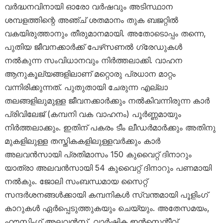
വർദ്ധനവിനായി ഓരോ വർഷവും അടിസ്ഥാന
ശമ്പളത്തിന്റെ അഞ്ച് ശതമാനം തുക ബജറ്റിൽ
വകയിരുത്താനും തീരുമാനമായി. അതോടൊപ്പം തന്നെ,
പുതിയ ജീവനക്കാർക്ക് പേഴ്‌സണൽ ഗ്രേഡുകൾ
നൽകുന്ന സംവിധാനവും നിർത്തലാക്കി. വാഹന
ആനുകൂല്യങ്ങളിലാണ് മറ്റൊരു പ്രധാന മാറ്റം
വന്നിരിക്കുന്നത്. പുതുതായി ചേരുന്ന എല്ലാ
തലങ്ങളിലുമുള്ള ജീവനക്കാർക്കും നൽകിവന്നിരുന്ന കാർ
പ്രിവിലേജ് (കമ്പനി വക വാഹനം) പൂർണ്ണമായും
നിർത്തലാക്കും. ഇതിന് പകരം ടീം ലീഡർമാർക്കും അതിനു
മുകളിലുള്ള തസ്തികകളിലുള്ളവർക്കും കാർ
അലവൻസായി പ്രതിമാസം 150 കുവൈറ്റ് ദിനാറും
യാത്രാ അലവൻസായി 54 കുവൈറ്റ് ദിനാറും പണമായി
നൽകും. ജോലി സംബന്ധമായ സൈറ്റ്
സന്ദർശനങ്ങൾക്കായി കമ്പനികൾ സ്വന്തമായി പൂളിംഗ്
കാറുകൾ ഏർപ്പെടുത്തുകയും ചെയ്യും. അതേസമയം,
ഹൗസിംഗ് അലവൻസ്, വാർഷിക ഇൻസെന്റീവ്