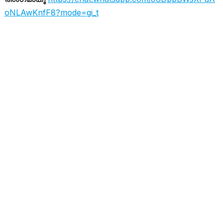
oNLAwKnfF8?mode=gi_t