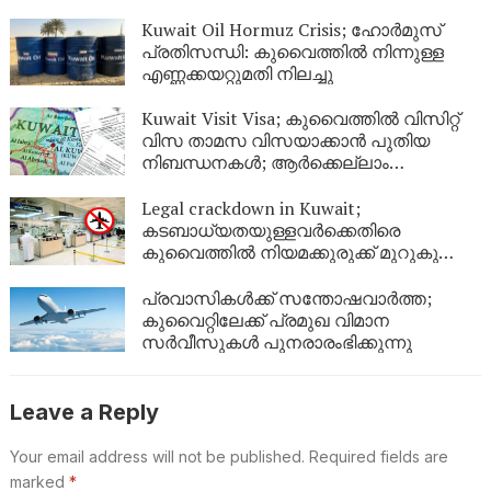
സ്റ്റേറ്റ്‌മെന്റ് നിർബന്ധം
Kuwait Oil Hormuz Crisis; ഹോർമുസ്
പ്രതിസന്ധി: കുവൈത്തിൽ നിന്നുള്ള
എണ്ണക്കയറ്റുമതി നിലച്ചു
Kuwait Visit Visa; കുവൈത്തിൽ വിസിറ്റ്
വിസ താമസ വിസയാക്കാൻ പുതിയ
നിബന്ധനകൾ; ആർക്കെല്ലാം
അപേക്ഷിക്കാം?
Legal crackdown in Kuwait;
കടബാധ്യതയുള്ളവർക്കെതിരെ
കുവൈത്തിൽ നിയമക്കുരുക്ക് മുറുകുന്നു;
ജൂണിൽ മാത്രം 4,357 പേർക്ക്
യാത്രാവിലക്ക്
പ്രവാസികൾക്ക് സന്തോഷവാർത്ത;
കുവൈറ്റിലേക്ക് പ്രമുഖ വിമാന
സർവീസുകൾ പുനരാരംഭിക്കുന്നു
Leave a Reply
Your email address will not be published.
Required fields are
marked
*