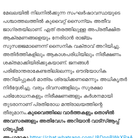
മേഖലയിൽ നിലനിൽക്കുന്ന സംഘർഷാവസ്ഥയുടെ
പശ്ചാത്തലത്തിൽ കുവൈറ്റ് സൈന്യം അതീവ
ജാഗ്രതയിലാണ്. ഏത് തരത്തിലുള്ള അപ്രതീക്ഷിത
ആക്രമണങ്ങളെയും നേരിടാൻ രാജ്യം
സുസജ്ജമാണെന്ന് സൈനിക വക്താവ് അറിയിച്ചു.
അതിർത്തികളിലും ആകാശപരിധിയിലും നിരീക്ഷണം
ശക്തമാക്കിയിരിക്കുകയാണ്. ജനങ്ങൾ
പരിഭ്രാന്തരാകേണ്ടതില്ലെന്നും ഔദ്യോഗിക
അറിയിപ്പുകൾ മാത്രം ശ്രദ്ധിക്കണമെന്നും അധികൃതർ
നിർദ്ദേശിച്ചു. വരും ദിവസങ്ങളിലും സുരക്ഷാ
പരിശോധനകളും നിരീക്ഷണങ്ങളും കർശനമായി
തുടരാനാണ് പ്രതിരോധ മന്ത്രാലയത്തിന്റെ
തീരുമാനം.
കുവൈത്തിലെ വാർത്തകളും തൊഴിൽ
അവസരങ്ങളും അതിവേഗം അറിയാൻ വാട്സ്ആപ്പ്
ഗ്രൂപ്പിൽ
അംഗമാകൂ
https://chat.whatsapp.com/J8DppBWsXPaA