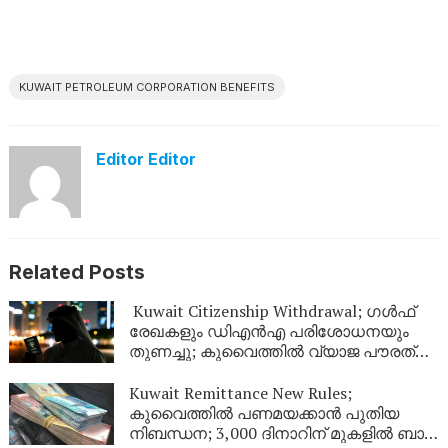
KUWAIT PETROLEUM CORPORATION BENEFITS
Editor Editor
Related Posts
Kuwait Citizenship Withdrawal; ഗൾഫ്
രേഖകളും ഡിഎൻഎ പരിശോധനയും
തുണച്ചു; കുവൈത്തിൽ വ്യാജ പൗരത്വം
നേടിയ 344 പേർ പുറത്ത്
Kuwait Remittance New Rules;
കുവൈത്തിൽ പണമയക്കാൻ പുതിയ
നിബന്ധന; 3,000 ദിനാറിന് മുകളിൽ ബാങ്ക്