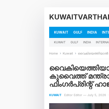
KUWAITVARTHA
KUWAIT
GULF
INDIA
INT
KUWAIT
GULF
INDIA
INTERNA
Home
Kuwait
വൈകിയെത്തിയാൽ ഇനി രക്ഷയ
വൈകിയെത്തിയാൽ
കുവൈത്ത് മന്ത്ര
ഫിംഗർപ്രിന്റ് ഹ
Editor Editor
—
July 5, 2026
·
KUWAIT