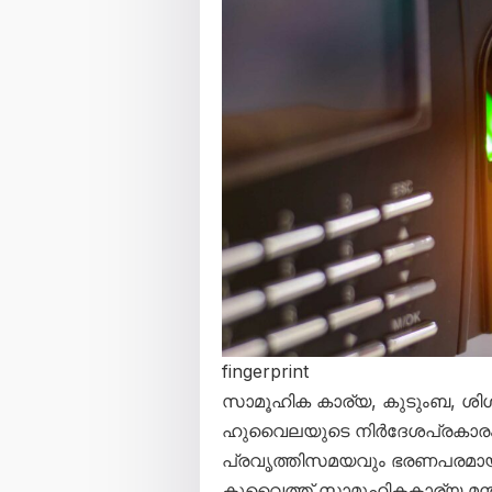
fingerprint
സാമൂഹിക കാര്യ, കുടുംബ, ശിശ
ഹുവൈലയുടെ നിർദേശപ്രകാരം,
പ്രവൃത്തിസമയവും ഭരണപരമായ ച
കുവൈത്ത് സാമൂഹികകാര്യ മന്ത്ര