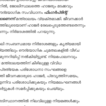
ലറിൽ, ജോലിസ്ഥലത്തെ ഹാജരും മടക്കവും
ക ഔദ്യോഗിക സംവിധാനം
ഫിംഗർപ്രിന്റ്
ാണെന്ന്
മന്ത്രാലയം വ്യക്തമാക്കി. ജീവനക്കാർ
ിലൂടെയാണ് ഹാജർ രേഖപ്പെടുത്തേണ്ടതെന്നും
െന്നും നിർദേശത്തിൽ പറയുന്നു.
ി സംബന്ധമായ നിർദേശങ്ങളും കൃത്യമായി
ര്യത്തിലും ഔദ്യോഗിക ചുമതലകളിൽ വീഴ്ച
മുന്നറിയിപ്പ് നൽകിയിട്ടുണ്ട്. നിയമപാലനവും
ി മന്ത്രാലയത്തിന് കീഴിലുള്ള വിവിധ
ം പ്രത്യേക പരിശോധനാ സംഘങ്ങളെ
്ടെത്തി ജീവനക്കാരുടെ ഹാജർ, പ്രവൃത്തിസമയം,
ന്നിവ പരിശോധിക്കുകയും നിയമലംഘനങ്ങൾ
ർട്ടുകൾ സമർപ്പിക്കുകയും ചെയ്യും.
ടിസ്ഥാനത്തിൽ നിലവിലുള്ള നിയമങ്ങൾക്കും