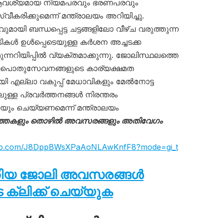
 ആവശ്യമായ നിയമപരവും ഭരണപരവും
കരിക്കുമെന്ന് മന്ത്രാലയം അറിയിച്ചു.
യി ബന്ധപ്പെട്ട ചട്ടങ്ങളിലോ വീഴ്ച വരുത്തുന്ന
ികൾ ഉൾപ്പെടെയുള്ള കർശന അച്ചടക്ക
ുന്നറിയിപ്പിൽ വ്യക്തമാക്കുന്നു. ജോലിസ്ഥലത്തെ
യും പൊതുസേവനങ്ങളുടെ കാര്യക്ഷമത
യി എല്ലാ വകുപ്പ് മേധാവികളും മേൽനോട്ട
ുള്ള പ്രവർത്തനങ്ങൾ നിരന്തരം
കയും ചെയ്യണമെന്ന് മന്ത്രാലയം
ത്തകളും തൊഴിൽ അവസരങ്ങളും അതിവേഗം
sapp.com/J8DppBWsXPaAoNLAwKnfF8?mode=gi_t
തിയ ജോലി അവസരങ്ങൾ
ക്ലിക്ക് ചെയ്യുക