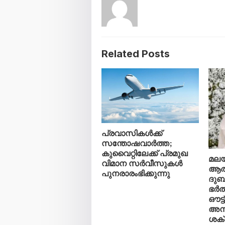
Related Posts
പ്രവാസികൾക്ക്
സന്തോഷവാർത്ത;
കുവൈറ്റിലേക്ക് പ്രമുഖ
മലയ
വിമാന സർവീസുകൾ
ആത
പുനരാരംഭിക്കുന്നു
ദുബാ
ഭർത
ഔട്ട
അന
ശക്