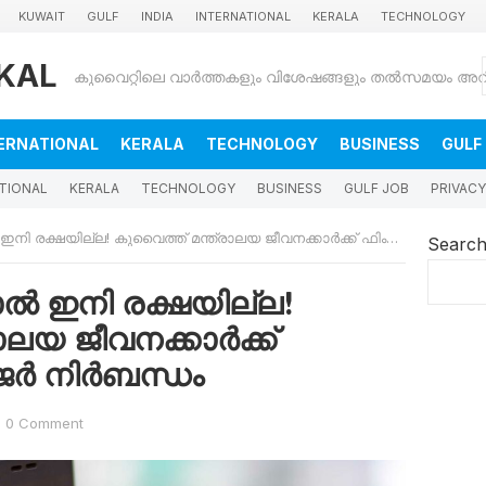
KUWAIT
GULF
INDIA
INTERNATIONAL
KERALA
TECHNOLOGY
KAL
ERNATIONAL
KERALA
TECHNOLOGY
BUSINESS
GULF
TIONAL
KERALA
TECHNOLOGY
BUSINESS
GULF JOB
PRIVACY
ില്ല! കുവൈത്ത് മന്ത്രാലയ ജീവനക്കാർക്ക് ഫിംഗർപ്രിന്റ് ഹാജർ നിർബന്ധം
Searc
 ഇനി രക്ഷയില്ല!
ാലയ ജീവനക്കാർക്ക്
ാജർ നിർബന്ധം
0 Comment