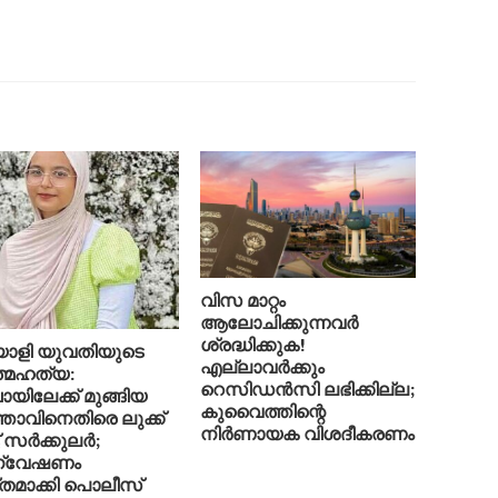
വിസ മാറ്റം
ആലോചിക്കുന്നവർ
ശ്രദ്ധിക്കുക!
ാളി യുവതിയുടെ
എല്ലാവർക്കും
്മഹത്യ:
റെസിഡൻസി ലഭിക്കില്ല;
യിലേക്ക് മുങ്ങിയ
കുവൈത്തിന്റെ
്താവിനെതിരെ ലുക്ക്
നിർണായക വിശദീകരണം
് സർക്കുലർ;
്വേഷണം
തമാക്കി പൊലീസ്