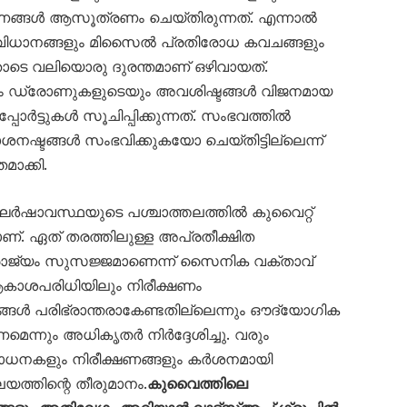
ണങ്ങൾ ആസൂത്രണം ചെയ്തിരുന്നത്. എന്നാൽ
ധാനങ്ങളും മിസൈൽ പ്രതിരോധ കവചങ്ങളും
ോടെ വലിയൊരു ദുരന്തമാണ് ഒഴിവായത്.
യും ഡ്രോണുകളുടെയും അവശിഷ്ടങ്ങൾ വിജനമായ
ോർട്ടുകൾ സൂചിപ്പിക്കുന്നത്. സംഭവത്തിൽ
നഷ്ടങ്ങൾ സംഭവിക്കുകയോ ചെയ്തിട്ടില്ലെന്ന്
ാക്കി.
ർഷാവസ്ഥയുടെ പശ്ചാത്തലത്തിൽ കുവൈറ്റ്
. ഏത് തരത്തിലുള്ള അപ്രതീക്ഷിത
ാജ്യം സുസജ്ജമാണെന്ന് സൈനിക വക്താവ്
ആകാശപരിധിയിലും നിരീക്ഷണം
ങ്ങൾ പരിഭ്രാന്തരാകേണ്ടതില്ലെന്നും ഔദ്യോഗിക
ണമെന്നും അധികൃതർ നിർദ്ദേശിച്ചു. വരും
ോധനകളും നിരീക്ഷണങ്ങളും കർശനമായി
യത്തിന്റെ തീരുമാനം.
കുവൈത്തിലെ