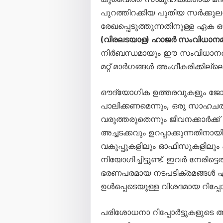
പുറത്തിറക്കിയ പുതിയ സർക്കു
രേഖപ്പെടുത്തുന്നതിനുള്ള ഏ
(വിരലടയാള) ഹാജർ സംവിധാനമ
നിർബന്ധമായും ഈ സംവിധാനത്ത
മറ്റ് മാർഗങ്ങൾ അംഗീകരിക്കില്ല
ഔദ്യോഗിക ഉത്തരവുകളും ജോല
പാലിക്കണമെന്നും, ഒരു സാഹച
വരുത്തരുതെന്നും ജീവനക്കാർക്ക് 
അച്ചടക്കവും ഉറപ്പാക്കുന്നതിനായ
വകുപ്പുകളിലും ഓഫീസുകളിലു
നിയോഗിച്ചിട്ടുണ്ട്. ഇവർ നേരിട
ഭരണപരമായ നടപടിക്രമങ്ങൾ എ
ഉൾപ്പെടെയുള്ള വിശദമായ റിപ്പോ
പരിശോധനാ റിപ്പോർട്ടുകളുടെ അ