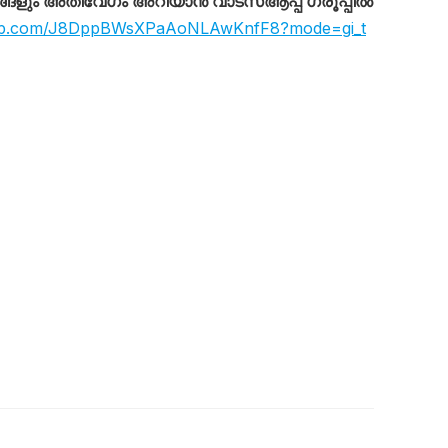
ും അതിവേഗം അറിയാൻ വാട്സ്ആപ്പ് ഗ്രൂപ്പിൽ
sapp.com/J8DppBWsXPaAoNLAwKnfF8?mode=gi_t