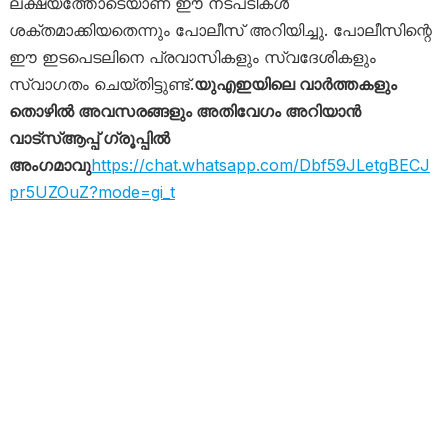
ലക്ഷ്യത്തോടെയാണ് ഈ നടപടികൾ
ശക്തമാക്കിയതെന്നും പോലീസ് അറിയിച്ചു. പോലീസിന്റെ
ഈ ഇടപെടലിനെ പ്രവാസികളും സ്വദേശികളും
സ്വാഗതം ചെയ്തിട്ടുണ്ട്.
യുഎഇയിലെ വാർത്തകളും
തൊഴിൽ അവസരങ്ങളും അതിവേഗം അറിയാൻ
വാട്സ്ആപ്പ് ഗ്രൂപ്പിൽ
അംഗമാവു
https://chat.whatsapp.com/Dbf59JLetgBECJ
pr5UZOuZ?mode=gi_t