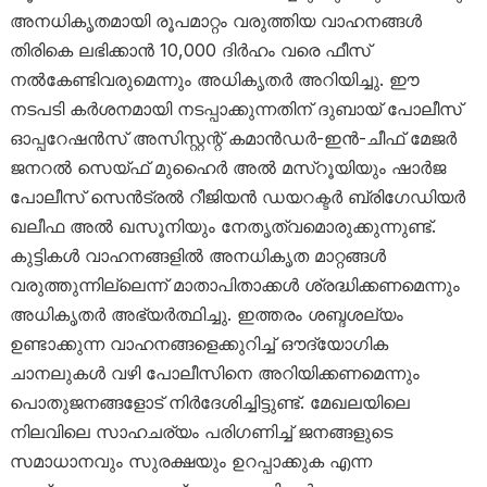
അനധികൃതമായി രൂപമാറ്റം വരുത്തിയ വാഹനങ്ങൾ
തിരികെ ലഭിക്കാൻ 10,000 ദിർഹം വരെ ഫീസ്
നൽകേണ്ടിവരുമെന്നും അധികൃതർ അറിയിച്ചു. ഈ
നടപടി കർശനമായി നടപ്പാക്കുന്നതിന് ദുബായ് പോലീസ്
ഓപ്പറേഷൻസ് അസിസ്റ്റന്റ് കമാൻഡർ-ഇൻ-ചീഫ് മേജർ
ജനറൽ സെയ്ഫ് മുഹൈർ അൽ മസ്‌റൂയിയും ഷാർജ
പോലീസ് സെൻട്രൽ റീജിയൻ ഡയറക്ടർ ബ്രിഗേഡിയർ
ഖലീഫ അൽ ഖസൂനിയും നേതൃത്വമൊരുക്കുന്നുണ്ട്.
കുട്ടികൾ വാഹനങ്ങളിൽ അനധികൃത മാറ്റങ്ങൾ
വരുത്തുന്നില്ലെന്ന് മാതാപിതാക്കൾ ശ്രദ്ധിക്കണമെന്നും
അധികൃതർ അഭ്യർത്ഥിച്ചു. ഇത്തരം ശബ്ദശല്യം
ഉണ്ടാക്കുന്ന വാഹനങ്ങളെക്കുറിച്ച് ഔദ്യോഗിക
ചാനലുകൾ വഴി പോലീസിനെ അറിയിക്കണമെന്നും
പൊതുജനങ്ങളോട് നിർദേശിച്ചിട്ടുണ്ട്. മേഖലയിലെ
നിലവിലെ സാഹചര്യം പരിഗണിച്ച് ജനങ്ങളുടെ
സമാധാനവും സുരക്ഷയും ഉറപ്പാക്കുക എന്ന