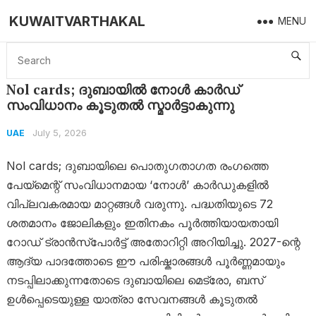
KUWAITVARTHAKAL
MENU
Home
UAE
Nol cards; ദുബായിൽ നോൾ കാർഡ് സംവിധാനം കൂടുതൽ സ്മാർട്ടാകുന്നു
Nol cards; ദുബായിൽ നോൾ കാർഡ്
സംവിധാനം കൂടുതൽ സ്മാർട്ടാകുന്നു
July 5, 2026
UAE
Nol cards; ദുബായിലെ പൊതുഗതാഗത രം​ഗത്തെ
പേയ്‌മെന്റ് സംവിധാനമായ ‘നോൾ’ കാർഡുകളിൽ
വിപ്ലവകരമായ മാറ്റങ്ങൾ വരുന്നു. പദ്ധതിയുടെ 72
ശതമാനം ജോലികളും ഇതിനകം പൂർത്തിയായതായി
റോഡ് ട്രാൻസ്‌പോർട്ട് അതോറിറ്റി അറിയിച്ചു. 2027-ന്റെ
ആദ്യ പാദത്തോടെ ഈ പരിഷ്കാരങ്ങൾ പൂർണ്ണമായും
നടപ്പിലാക്കുന്നതോടെ ദുബായിലെ മെട്രോ, ബസ്
ഉൾപ്പെടെയുള്ള യാത്രാ സേവനങ്ങൾ കൂടുതൽ