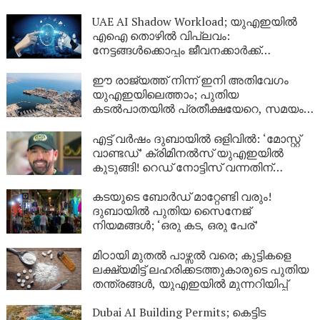
UAE AI Shadow Workload; യുഎഇയിൽ
എഐ തൊഴിൽ വിപ്ലവം:
നേട്ടങ്ങൾക്കൊപ്പം ജീവനക്കാർക്ക്
ജോലിഭാരവും ഏറുന്നു
ഈ രാജ്യത്ത് നിന്ന് ഇനി അതിവേഗം
യുഎഇയിലെത്താം; പുതിയ
കടൽപാതയിൽ പ്രതീക്ഷയേറെ, സമയം 5
ദിവസം വരെ സമയം കുറയും
എട്ട് വർഷം ദുബായിൽ ഒളിവിൽ: ‘മോസ്റ്റ്
വാണ്ടഡ്’ ക്രിമിനൽസ് യുഎഇയിൽ
കുടുങ്ങി! റെഡ് നോട്ടിസ് വന്നതിന്
പിന്നാലെ ഒരു മണിക്കൂറിനകം അറസ്റ്റ്
കടയുടെ ബോർഡ് മാറ്റേണ്ടി വരും!
ദുബായിൽ പുതിയ സൈനേജ്
നിയമങ്ങൾ; ‘ഒരു കട, ഒരു പേര്’
മിഠായി മുതൽ പാഴ്സൽ വരെ; കുട്ടികളെ
ലക്ഷ്യമിട്ട് ലഹരിക്കടത്തുകാരുടെ പുതിയ
തന്ത്രങ്ങൾ, യുഎഇയിൽ മുന്നറിയിപ്പ്
Dubai AI Building Permits; കെട്ടിട