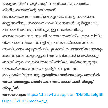
‘ഓട്ടോമാറ്റിക് ടോപ്പ്-അപ്പ്’ സംവിധാനവും പുതിയ
ക്രമീകരണത്തിന്റെ ഭാഗമാണ്.
ദുബായിയെ ലോകത്തിലെ ഏറ്റവും മികച്ച നഗരമാക്കി
മാറ്റുന്നതിനും ഗതാഗത സംവിധാനങ്ങൾ പൂർണ്ണമായും
പണരഹിതമാക്കുന്നതിനുമുള്ള ലക്ഷ്യത്തിന്റെ
ഭാഗമായാണ് ഈ നടപടി. ഗതാഗതത്തിന് പുറമെ വിവിധ
വ്യാപാര സ്ഥാപനങ്ങളിലും പണമടയ്ക്കാൻ നോൾ
സംവിധാനം കൂടുതൽ വിപുലമായി ഉപയോഗിക്കാനാകും.
കാർഡുകൾ നഷ്ടപ്പെട്ടാൽ അവ ബ്ലോക്ക് ചെയ്യാനും
ബാക്കി തുക സുരക്ഷിതമായി തിരികെ ലഭിക്കാനുമുള്ള
സൗകര്യവും പുതിയ സ്മാർട്ട് സിസ്റ്റത്തിൽ
ഉറപ്പാക്കിയിട്ടുണ്ട്.
യുഎഇയിലെ വാർത്തകളും തൊഴിൽ
അവസരങ്ങളും അതിവേഗം അറിയാൻ വാട്സ്ആപ്പ്
ഗ്രൂപ്പിൽ
അംഗമാവുക
https://chat.whatsapp.com/Dbf59JLetgBE
CJpr5UZOuZ?mode=gi_t