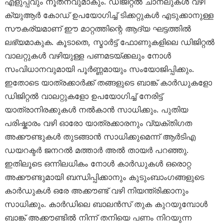
എളുപ്പവും നൂതനവുമാകും. ഡിജിറ്റൽ ചാനലുകൾ വഴി
ക്യുആർ കോഡ് ഉപയോഗിച്ച് ടിക്കറ്റുകൾ എടുക്കാനുള്ള
സൗകര്യമാണ് ഈ മാറ്റത്തിന്റെ ആദ്യ ഘട്ടത്തിൽ
ലഭ്യമാകുക. കൂടാതെ, സ്മാർട്ട് ഫോണുകളിലെ ഡിജിറ്റൽ
വാലറ്റുകൾ വഴിയുള്ള പണമടയ്ക്കലും നോൾ
സംവിധാനവുമായി പൂർണ്ണമായും സംയോജിപ്പിക്കും.
ഇതോടെ യാത്രക്കാർക്ക് തങ്ങളുടെ ബാങ്ക് കാർഡുകളോ
ഡിജിറ്റൽ വാലറ്റുകളോ ഉപയോഗിച്ച് നേരിട്ട്
യാത്രാനിരക്കുകൾ നൽകാൻ സാധിക്കും. പുതിയ
പരിഷ്കാരം വഴി ഓരോ യാത്രക്കാരനും വ്യക്തിഗത
അക്കൗണ്ടുകൾ തുടങ്ങാൻ സാധിക്കുമെന്ന് ആർടിഎ
ഡയറക്ടർ ജനറൽ മത്താർ അൽ തായർ പറഞ്ഞു.
ഇതിലൂടെ ഒന്നിലധികം നോൾ കാർഡുകൾ ഒരൊറ്റ
അക്കൗണ്ടുമായി ബന്ധിപ്പിക്കാനും കുടുംബാംഗങ്ങളുടെ
കാർഡുകൾ ഒരേ അക്കൗണ്ട് വഴി നിയന്ത്രിക്കാനും
സാധിക്കും. കാർഡിലെ ബാലൻസ് തുക കുറയുമ്പോൾ
ബാങ്ക് അക്കൗണ്ടിൽ നിന്ന് തനിയെ പണം നിറയുന്ന