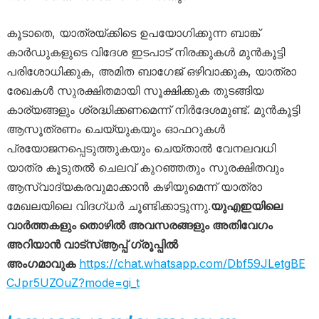
കൂടാതെ, യാത്രയ്ക്കിടെ ഉപയോഗിക്കുന്ന ബാങ്ക്
കാർഡുകളുടെ വിദേശ ഇടപാട് നിരക്കുകൾ മുൻകൂട്ടി
പരിശോധിക്കുക, അമിത ബാഗേജ് ഒഴിവാക്കുക, യാത്രാ
രേഖകൾ സുരക്ഷിതമായി സൂക്ഷിക്കുക തുടങ്ങിയ
കാര്യങ്ങളും ശ്രദ്ധിക്കണമെന്ന് നിർദേശമുണ്ട്. മുൻകൂട്ടി
ആസൂത്രണം ചെയ്യുകയും ഓഫറുകൾ
പ്രയോജനപ്പെടുത്തുകയും ചെയ്താൽ വേനലവധി
യാത്ര കൂടുതൽ ചെലവ് കുറഞ്ഞതും സുരക്ഷിതവും
ആസ്വാദ്യകരവുമാക്കാൻ കഴിയുമെന്ന് യാത്രാ
മേഖലയിലെ വിദഗ്ധർ ചൂണ്ടിക്കാട്ടുന്നു.
യുഎഇയിലെ
വാർത്തകളും തൊഴിൽ അവസരങ്ങളും അതിവേഗം
അറിയാൻ വാട്സ്ആപ്പ് ഗ്രൂപ്പിൽ
അംഗമാവുക
https://chat.whatsapp.com/Dbf59JLetgBE
CJpr5UZOuZ?mode=gi_t