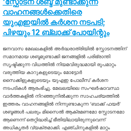
‘സ്ഫോടന ശബ്ദ’മുണ്ടാക്കുന്ന
വാഹനങ്ങൾക്കെതിരെ
യുഎഇയിൽ കർശന നടപടി;
പിഴയും 12 ബ്ലാക്ക് പോയിന്റും
ജനവാസ മേഖലകളിൽ അർദ്ധരാത്രിയിൽ സ്ഫോടനത്തിന്
സമാനമായ ശബ്ദമുണ്ടാക്കി ജനങ്ങളിൽ പരിഭ്രാന്തി
സൃഷ്ടിക്കുന്ന വിധത്തിൽ നിയമവിരുദ്ധമായി രൂപമാറ്റം
വരുത്തിയ കാറുകളുടെയും മോട്ടോർ
സൈക്കിളുകളുടെയും യുഎഇ പോലീസ് കർശന
നടപടികൾ ആരംഭിച്ചു. മേഖലയിലെ സംഘർഷാവസ്ഥ
വാർത്തകളിൽ നിറഞ്ഞുനിൽക്കുന്ന സാഹചര്യത്തിൽ
ഇത്തരം വാഹനങ്ങളിൽ നിന്നുണ്ടാകുന്ന ‘ബാക്ക് ഫയർ’
ശബ്ദങ്ങൾ പലരും മിസൈൽ ആക്രമണമോ സ്ഫോടനമോ
ആണെന്ന് തെറ്റിദ്ധരിച്ച് ഭീതിയിലായിരുന്നുവെന്ന്
അധികൃതർ വ്യക്തമാക്കി. എഞ്ചിനുകളിൽ മാറ്റം