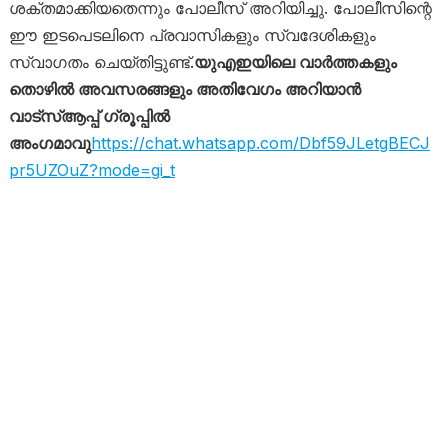
ശക്തമാക്കിയതെന്നും പോലീസ് അറിയിച്ചു. പോലീസിന്റെ
ഈ ഇടപെടലിനെ പ്രവാസികളും സ്വദേശികളും
സ്വാഗതം ചെയ്തിട്ടുണ്ട്.
യുഎഇയിലെ വാർത്തകളും
തൊഴിൽ അവസരങ്ങളും അതിവേഗം അറിയാൻ
വാട്സ്ആപ്പ് ഗ്രൂപ്പിൽ
അംഗമാവു
https://chat.whatsapp.com/Dbf59JLetgBECJ
pr5UZOuZ?mode=gi_t