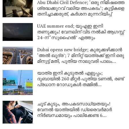
Abu Dhabi Civil Defence; ‘ഒരു നിമിഷത്തെ
ശ്രദ്ധക്കുറവ് വലിയ അപകടം’; കുട്ടികളെ
തനിച്ചാക്കരുത്, കർശന മുന്നറിയിപ്പ്
UAE summer end; യുഎഇ ഇനി
തണുക്കും! വേനലിന് വിട നൽകി ആഗസ്റ്റ്
24-ന് ‘സുഹൈൽ’ എത്തും
Dubai opens new bridge; കുരുക്കഴിക്കാൻ
‘അൽ ഖുദ്ര’; 7 മിനിറ്റ് യാത്രക്ക് ഇനി ഒരു
മിനുട്ട് മതി, പുതിയ നാലുവരി പാലം
സജ്ജം
യാത്ര ഇനി കൂടുതൽ എളുപ്പം;
ദുബായിൽ 260 മീറ്റർ പുതിയ ടണൽ, രണ്ട്
പ്രധാന റോഡുകൾ തമ്മിൽ
ബന്ധിപ്പിക്കും
ചൂട് കൂടും, അപകടസാധ്യതയും!
വേനൽ യാത്രയിൽ ഡ്രൈവർമാർ
നിർബന്ധമായും പാലിക്കേണ്ട 6
കാര്യങ്ങൾ