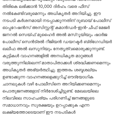
തിരികെ ലഭിക്കാൻ 10,000 ദിർഹം വരെ ഫീസ്
നൽകേണ്ടിവരുമെന്നും അധികൃതർ അറിയിച്ചു. ഈ
നടപടി കർശനമായി നടപ്പാക്കുന്നതിന് ദുബായ് പോലീസ്
ഓപ്പറേഷൻസ് അസിസ്റ്റന്റ് കമാൻഡർ-ഇൻ-ചീഫ് മേജർ
ജനറൽ സെയ്ഫ് മുഹൈർ അൽ മസ്‌റൂയിയും ഷാർജ
പോലീസ് സെൻട്രൽ റീജിയൻ ഡയറക്ടർ ബ്രിഗേഡിയർ
ഖലീഫ അൽ ഖസൂനിയും നേതൃത്വമൊരുക്കുന്നുണ്ട്.
കുട്ടികൾ വാഹനങ്ങളിൽ അനധികൃത മാറ്റങ്ങൾ
വരുത്തുന്നില്ലെന്ന് മാതാപിതാക്കൾ ശ്രദ്ധിക്കണമെന്നും
അധികൃതർ അഭ്യർത്ഥിച്ചു. ഇത്തരം ശബ്ദശല്യം
ഉണ്ടാക്കുന്ന വാഹനങ്ങളെക്കുറിച്ച് ഔദ്യോഗിക
ചാനലുകൾ വഴി പോലീസിനെ അറിയിക്കണമെന്നും
പൊതുജനങ്ങളോട് നിർദേശിച്ചിട്ടുണ്ട്. മേഖലയിലെ
നിലവിലെ സാഹചര്യം പരിഗണിച്ച് ജനങ്ങളുടെ
സമാധാനവും സുരക്ഷയും ഉറപ്പാക്കുക എന്ന
ലക്ഷ്യത്തോടെയാണ് ഈ നടപടികൾ