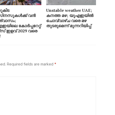
ുകിട
Unstable weather UAE;
ിനസുകൾക്ക് വൻ
കനത്ത മഴ; യുഎഇയിൽ
്വാസം;
ചൊവ്വാഴ്ച വരെ മഴ
ഇയിലെ കോർപ്പറേറ്റ്
തുടരുമെന്ന് മുന്നറിയിപ്പ്
്സ് ഇളവ് 2029 വരെ
!
hed.
Required fields are marked
*