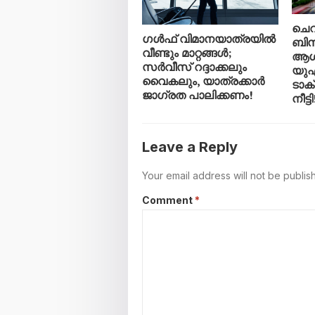
ചെറ
ഗൾഫ് വിമാനയാത്രയിൽ
ബിസ
വീണ്ടും മാറ്റങ്ങൾ;
ആശ
സർവീസ് റദ്ദാക്കലും
യുഎ
വൈകലും, യാത്രക്കാർ
ടാക
ജാഗ്രത പാലിക്കണം!
നീട്ടി
Leave a Reply
Your email address will not be publis
Comment
*