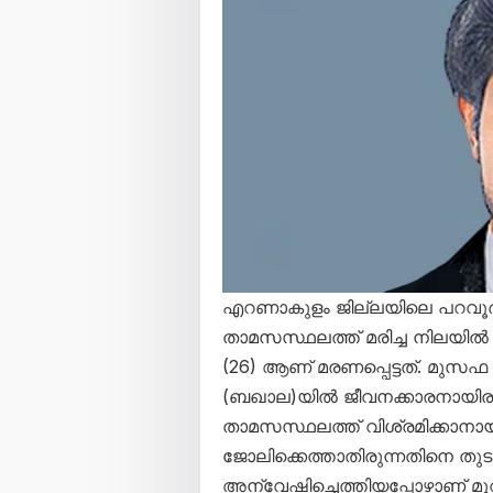
എറണാകുളം ജില്ലയിലെ പറവൂ
താമസസ്ഥലത്ത് മരിച്ച നിലയിൽ ക
(26) ആണ് മരണപ്പെട്ടത്. മുസഫ
(ബഖാല)യിൽ ജീവനക്കാരനായിരുന
താമസസ്ഥലത്ത് വിശ്രമിക്കാനായി ക
ജോലിക്കെത്താതിരുന്നതിനെ തു
അന്വേഷിച്ചെത്തിയപ്പോഴാണ്