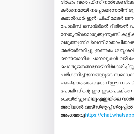
ദിർഹം വരെ ഫീസ് നൽകേണ്ടിവര
കർശനമായി നടപ്പാക്കുന്നതിന് ദ
കമാൻഡർ-ഇൻ-ചീഫ് മേജർ ജന
പോലീസ് സെൻട്രൽ റീജിയൻ 
നേതൃത്വമൊരുക്കുന്നുണ്ട്. കു
വരുത്തുന്നില്ലെന്ന് മാതാപിതാ
അഭ്യർത്ഥിച്ചു. ഇത്തരം ശബ്ദശല്യ
ഔദ്യോഗിക ചാനലുകൾ വഴി പോ
പൊതുജനങ്ങളോട് നിർദേശിച്ചിട
പരിഗണിച്ച് ജനങ്ങളുടെ സമാധാന
ലക്ഷ്യത്തോടെയാണ് ഈ നടപടിക
പോലീസിന്റെ ഈ ഇടപെടലിനെ 
ചെയ്തിട്ടുണ്ട്.
യുഎഇയിലെ വാർത
അറിയാൻ വാട്സ്ആപ്പ് ഗ്രൂപ്പിൽ
അംഗമാവു
https://chat.whats