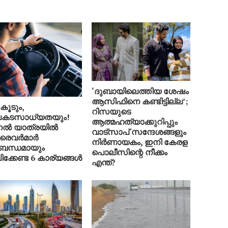
‘ദുബായിലെത്തിയ ശേഷം
ആസിഫിനെ കണ്ടിട്ടില്ല’;
 കൂടും,
റിസയുടെ
കടസാധ്യതയും!
ആത്മഹത്യാക്കുറിപ്പും
നൽ യാത്രയിൽ
വാട്സാപ് സന്ദേശങ്ങളും
രൈവർമാർ
നിർണായകം, ഇനി കേരള
ബന്ധമായും
പൊലീസിന്റെ നീക്കം
ിക്കേണ്ട 6 കാര്യങ്ങൾ
എന്ത്?