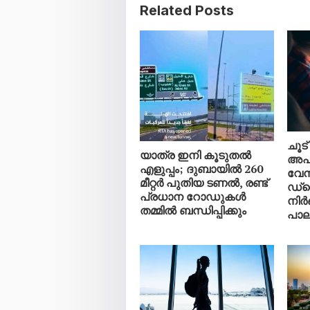
Related Posts
ചൂട്
യാത്ര ഇനി കൂടുതൽ
അപ
എളുപ്പം; ദുബായിൽ 260
വേ
മീറ്റർ പുതിയ ടണൽ, രണ്ട്
ഡ്
പ്രധാന റോഡുകൾ
നിർ
തമ്മിൽ ബന്ധിപ്പിക്കും
പാല