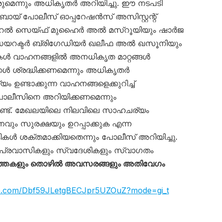
ുമെന്നും അധികൃതർ അറിയിച്ചു. ഈ നടപടി
ുബായ് പോലീസ് ഓപ്പറേഷൻസ് അസിസ്റ്റന്റ്
റൽ സെയ്ഫ് മുഹൈർ അൽ മസ്‌റൂയിയും ഷാർജ
ഡയറക്ടർ ബ്രിഗേഡിയർ ഖലീഫ അൽ ഖസൂനിയും
ട്ടികൾ വാഹനങ്ങളിൽ അനധികൃത മാറ്റങ്ങൾ
ക്കൾ ശ്രദ്ധിക്കണമെന്നും അധികൃതർ
ം ഉണ്ടാക്കുന്ന വാഹനങ്ങളെക്കുറിച്ച്
ലീസിനെ അറിയിക്കണമെന്നും
്ടുണ്ട്. മേഖലയിലെ നിലവിലെ സാഹചര്യം
വും സുരക്ഷയും ഉറപ്പാക്കുക എന്ന
ൾ ശക്തമാക്കിയതെന്നും പോലീസ് അറിയിച്ചു.
പ്രവാസികളും സ്വദേശികളും സ്വാഗതം
്തകളും തൊഴിൽ അവസരങ്ങളും അതിവേഗം
app.com/Dbf59JLetgBECJpr5UZOuZ?mode=gi_t