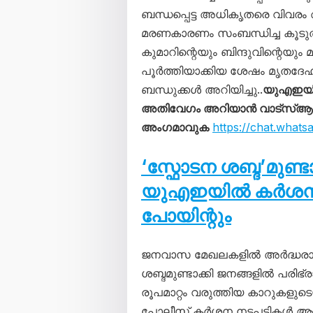
ബന്ധപ്പെട്ട അധികൃതരെ വിവരം അ
മരണകാരണം സംബന്ധിച്ച കൂടുതൽ 
കുമാറിന്റെയും ബിന്ദുവിന്റെയ
പൂർത്തിയാക്കിയ ശേഷം മൃതദേഹം ന
ബന്ധുക്കൾ അറിയിച്ചു..
യുഎഇയി
അതിവേഗം അറിയാൻ വാട്സ്ആപ്പ്
അംഗമാവുക
https://chat.wha
‘സ്ഫോടന ശബ്ദ’മുണ്
യുഎഇയിൽ കർശന നട
പോയിന്റും
ജനവാസ മേഖലകളിൽ അർദ്ധരാത
ശബ്ദമുണ്ടാക്കി ജനങ്ങളിൽ പരിഭ്ര
രൂപമാറ്റം വരുത്തിയ കാറുകളു
പോലീസ് കർശന നടപടികൾ ആരം