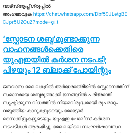
വാട്സ്ആപ്പ് ഗ്രൂപ്പിൽ
അംഗമാവുക
https://chat.whatsapp.com/Dbf59JLetgBE
CJpr5UZOuZ?mode=gi_t
‘സ്ഫോടന ശബ്ദ’മുണ്ടാക്കുന്ന
വാഹനങ്ങൾക്കെതിരെ
യുഎഇയിൽ കർശന നടപടി;
പിഴയും 12 ബ്ലാക്ക് പോയിന്റും
ജനവാസ മേഖലകളിൽ അർദ്ധരാത്രിയിൽ സ്ഫോടനത്തിന്
സമാനമായ ശബ്ദമുണ്ടാക്കി ജനങ്ങളിൽ പരിഭ്രാന്തി
സൃഷ്ടിക്കുന്ന വിധത്തിൽ നിയമവിരുദ്ധമായി രൂപമാറ്റം
വരുത്തിയ കാറുകളുടെയും മോട്ടോർ
സൈക്കിളുകളുടെയും യുഎഇ പോലീസ് കർശന
നടപടികൾ ആരംഭിച്ചു. മേഖലയിലെ സംഘർഷാവസ്ഥ