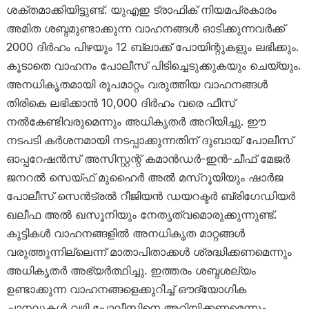
ശക്തമാക്കിയിട്ടുണ്ട്. യുഎഇ ട്രാഫിക് നിയമപ്രകാരം
അമിത ശബ്ദമുണ്ടാക്കുന്ന വാഹനങ്ങൾ ഓടിക്കുന്നവർക്ക്
2000 ദിർഹം പിഴയും 12 ബ്ലാക്ക് പോയിന്റുകളും ലഭിക്കും.
കൂടാതെ വാഹനം പോലീസ് പിടിച്ചെടുക്കുകയും ചെയ്യും.
അനധികൃതമായി രൂപമാറ്റം വരുത്തിയ വാഹനങ്ങൾ
തിരികെ ലഭിക്കാൻ 10,000 ദിർഹം വരെ ഫീസ്
നൽകേണ്ടിവരുമെന്നും അധികൃതർ അറിയിച്ചു. ഈ
നടപടി കർശനമായി നടപ്പാക്കുന്നതിന് ദുബായ് പോലീസ്
ഓപ്പറേഷൻസ് അസിസ്റ്റന്റ് കമാൻഡർ-ഇൻ-ചീഫ് മേജർ
ജനറൽ സെയ്ഫ് മുഹൈർ അൽ മസ്‌റൂയിയും ഷാർജ
പോലീസ് സെൻട്രൽ റീജിയൻ ഡയറക്ടർ ബ്രിഗേഡിയർ
ഖലീഫ അൽ ഖസൂനിയും നേതൃത്വമൊരുക്കുന്നുണ്ട്.
കുട്ടികൾ വാഹനങ്ങളിൽ അനധികൃത മാറ്റങ്ങൾ
വരുത്തുന്നില്ലെന്ന് മാതാപിതാക്കൾ ശ്രദ്ധിക്കണമെന്നും
അധികൃതർ അഭ്യർത്ഥിച്ചു. ഇത്തരം ശബ്ദശല്യം
ഉണ്ടാക്കുന്ന വാഹനങ്ങളെക്കുറിച്ച് ഔദ്യോഗിക
ചാനലുകൾ വഴി പോലീസിനെ അറിയിക്കണമെന്നും