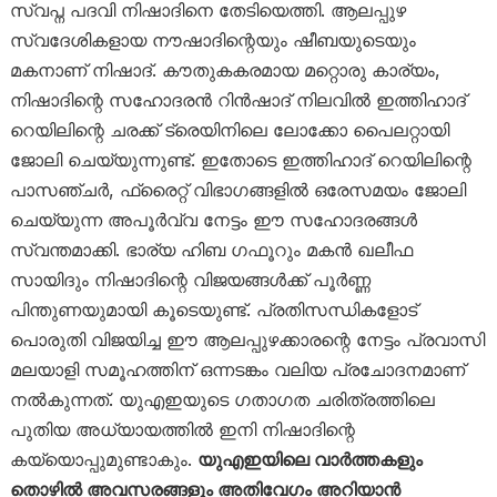
സ്വപ്ന പദവി നിഷാദിനെ തേടിയെത്തി. ആലപ്പുഴ
സ്വദേശികളായ നൗഷാദിന്റെയും ഷീബയുടെയും
മകനാണ് നിഷാദ്. കൗതുകകരമായ മറ്റൊരു കാര്യം,
നിഷാദിന്റെ സഹോദരൻ റിൻഷാദ് നിലവിൽ ഇത്തിഹാദ്
റെയിലിന്റെ ചരക്ക് ട്രെയിനിലെ ലോക്കോ പൈലറ്റായി
ജോലി ചെയ്യുന്നുണ്ട്. ഇതോടെ ഇത്തിഹാദ് റെയിലിന്റെ
പാസഞ്ചർ, ഫ്രൈറ്റ് വിഭാഗങ്ങളിൽ ഒരേസമയം ജോലി
ചെയ്യുന്ന അപൂർവ്വ നേട്ടം ഈ സഹോദരങ്ങൾ
സ്വന്തമാക്കി. ഭാര്യ ഹിബ ഗഫൂറും മകൻ ഖലീഫ
സായിദും നിഷാദിന്റെ വിജയങ്ങൾക്ക് പൂർണ്ണ
പിന്തുണയുമായി കൂടെയുണ്ട്. പ്രതിസന്ധികളോട്
പൊരുതി വിജയിച്ച ഈ ആലപ്പുഴക്കാരന്റെ നേട്ടം പ്രവാസി
മലയാളി സമൂഹത്തിന് ഒന്നടങ്കം വലിയ പ്രചോദനമാണ്
നൽകുന്നത്. യുഎഇയുടെ ഗതാഗത ചരിത്രത്തിലെ
പുതിയ അധ്യായത്തിൽ ഇനി നിഷാദിന്റെ
കയ്യൊപ്പുമുണ്ടാകും.
യുഎഇയിലെ വാർത്തകളും
തൊഴിൽ അവസരങ്ങളും അതിവേഗം അറിയാൻ