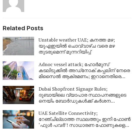
Related Posts
Unstable weather UAE; കനത്ത മഴ;
യുഎഇയിൽ ചൊവ്വാഴ്ച വരെ മഴ
തുടരുമെന്ന് മുന്നറിയിപ്പ്
Adnoc vessel attack; ഹോർമുസ്
കടലിടുക്കിൽ അഡ്‌നോക് കപ്പലിന് നേരെ
മിസൈൽ ആക്രമണം; ഇറാനെതിരെ
ശക്തമായ പ്രതിഷേധവുമായി യുഎഇ
Dubai Shopfront Signage Rules;
ദുബായിലെ വ്യാപാര സ്ഥാപനങ്ങളുടെ
നെയിം ബോർഡുകൾക്ക് കർശന
നിയന്ത്രണം; പുതിയ മാർഗനിർദ്ദേശങ്ങൾ
UAE Satellite Connectivity;
റേഞ്ചില്ലാത്ത സ്ഥലത്തും ഇനി ഫോൺ
‘ഫുൾ പവർ’! സാധാരണ ഫോണുകളെ
ഉപഗ്രഹവുമായി ബന്ധിപ്പിച്ച്