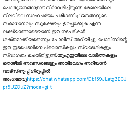
പൊതുജനങ്ങളോട് നിർദേശിച്ചിട്ടുണ്ട്. മേഖലയിലെ
നിലവിലെ സാഹചര്യം പരിഗണിച്ച് ജനങ്ങളുടെ
സമാധാനവും സുരക്ഷയും ഉറപ്പാക്കുക എന്ന
ലക്ഷ്യത്തോടെയാണ് ഈ നടപടികൾ
ശക്തമാക്കിയതെന്നും പോലീസ് അറിയിച്ചു. പോലീസിന്റെ
ഈ ഇടപെടലിനെ പ്രവാസികളും സ്വദേശികളും
സ്വാഗതം ചെയ്തിട്ടുണ്ട്.
യുഎഇയിലെ വാർത്തകളും
തൊഴിൽ അവസരങ്ങളും അതിവേഗം അറിയാൻ
വാട്സ്ആപ്പ് ഗ്രൂപ്പിൽ
അംഗമാവു
https://chat.whatsapp.com/Dbf59JLetgBECJ
pr5UZOuZ?mode=gi_t