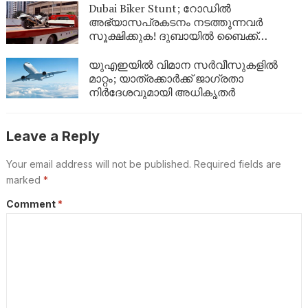
യുഎഇയുടെ വിപ്ലവം
Dubai Biker Stunt; റോഡിൽ
അഭ്യാസപ്രകടനം നടത്തുന്നവർ
സൂക്ഷിക്കുക! ദുബായിൽ ബൈക്ക്
യാത്രികന് എട്ടിന്റെ പണി നൽകി
പോലീസ്
യുഎഇയിൽ വിമാന സർവീസുകളിൽ
മാറ്റം; യാത്രക്കാർക്ക് ജാഗ്രതാ
നിർദേശവുമായി അധികൃതർ
Leave a Reply
Your email address will not be published.
Required fields are
marked
*
Comment
*