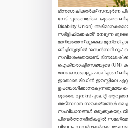
ഭിന്നശേഷിക്കാർക്ക് സമ്പൂർണ പ
നേടി ദുബൈയിലെ ജുമൈറ ബീച്ച്
Disability Union) അഭിമാനകര
സർട്ടിഫിക്കേഷൻ’ നേടുന്ന ദുബ
മാറിയതെന്ന് ദുബൈ മുനിസിപ്പാല
ബീച്ചിനുള്ളിൽ ‘സെൻസറി റൂം’ ഒ
സവിശേഷതയാണ്. ഭിന്നശേഷിക്
ഐക്യരാഷ്ട്രസഭയുടെ (UN) ക
മാനദണ്ഡങ്ങളും പാലിച്ചാണ് ബീച്
ഇതോടെ മിഡിൽ ഈസ്റ്റിലെ ഏറ്
ഉപയോഗിക്കാനാകുന്നതുമായ പൊത
ദുബൈ മുനിസിപ്പാലിറ്റി ആറുമാ
അടിസ്ഥാന സൗകര്യങ്ങൾ മെച്ചപ
സംവിധാനങ്ങൾ ഒരുക്കുകയും ജീ
പ്രവർത്തനരീതികളിൽ സമഗ്രമായ 
വിഭാഗം സന്ദർശകർക്കും തടസ്സങ