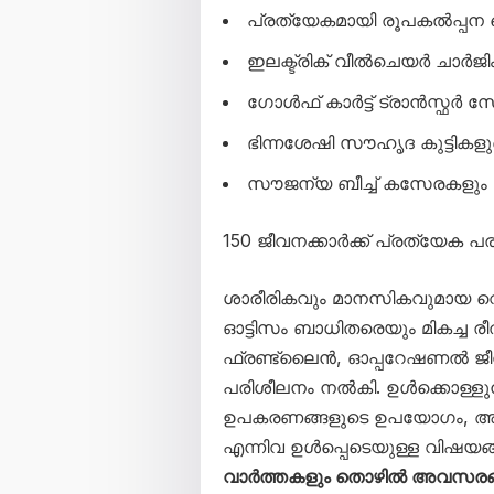
പ്രത്യേകമായി രൂപകൽപ്പന ച
ഇലക്ട്രിക് വീൽചെയർ ചാർജിം
ഗോൾഫ് കാർട്ട് ട്രാൻസ്ഫർ 
ഭിന്നശേഷി സൗഹൃദ കുട്ടികള
സൗജന്യ ബീച്ച് കസേരകളും 
150 ജീവനക്കാർക്ക് പ്രത്യേക പ
ശാരീരികവും മാനസികവുമായ വെ
ഓട്ടിസം ബാധിതരെയും മികച്ച ര
ഫ്രണ്ട്‌ലൈൻ, ഓപ്പറേഷണൽ ജീവന
പരിശീലനം നൽകി. ഉൾക്കൊള്ളു
ഉപകരണങ്ങളുടെ ഉപയോഗം, അട
എന്നിവ ഉൾപ്പെടെയുള്ള വിഷയങ
വാർത്തകളും തൊഴിൽ അവസരങ്ങള