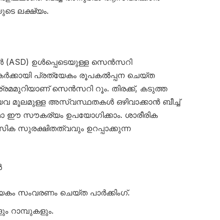
ടെ ലക്ഷ്യം.
ർ (ASD) ഉൾപ്പെടെയുള്ള സെൻസറി
ശകർക്കായി പ്രത്യേകം രൂപകൽപ്പന ചെയ്ത
്രമമുറിയാണ് സെൻസറി റൂം. തിരക്ക്, കടുത്ത
ങിയവ മൂലമുള്ള അസ്വസ്ഥതകൾ ഒഴിവാക്കാൻ ബീച്ച്
മോ ഈ സൗകര്യം ഉപയോഗിക്കാം. ശാരീരിക
ിക സുരക്ഷിതത്വവും ഉറപ്പാക്കുന്ന
ൾ
്യേകം സംവരണം ചെയ്ത പാർക്കിംഗ്.
റാമ്പുകളും.