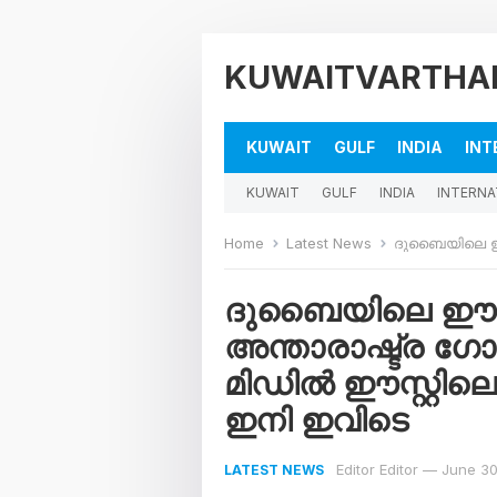
KUWAITVARTHA
KUWAIT
GULF
INDIA
INT
KUWAIT
GULF
INDIA
INTERNA
Home
Latest News
ദുബൈയിലെ ഈ പ്രമുഖ ബീച
ദുബൈയിലെ ഈ പ്
അന്താരാഷ്ട്ര ഗ
മിഡിൽ ഈസ്റ്റില
ഇനി ഇവിടെ
Editor Editor
—
June 30
LATEST NEWS