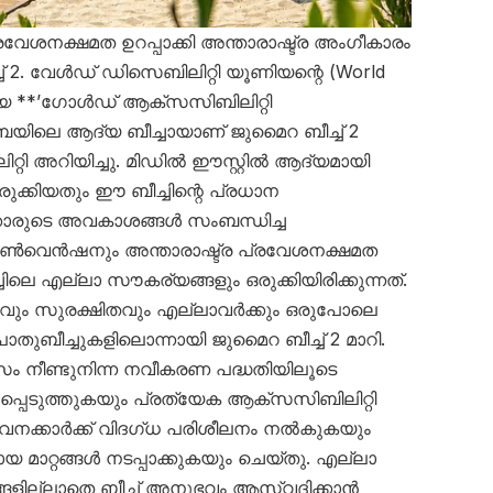
്രവേശനക്ഷമത ഉറപ്പാക്കി അന്താരാഷ്ട്ര അംഗീകാരം
 2. വേൾഡ് ഡിസെബിലിറ്റി യൂണിയന്റെ (World
മായ **’ഗോൾഡ് ആക്‌സസിബിലിറ്റി
ൈയിലെ ആദ്യ ബീച്ചായാണ് ജുമൈറ ബീച്ച് 2
ിറ്റി അറിയിച്ചു. മിഡിൽ ഈസ്റ്റിൽ ആദ്യമായി
രുക്കിയതും ഈ ബീച്ചിന്റെ പ്രധാന
കാരുടെ അവകാശങ്ങൾ സംബന്ധിച്ച
ൺവെൻഷനും അന്താരാഷ്ട്ര പ്രവേശനക്ഷമത
ചിലെ എല്ലാ സൗകര്യങ്ങളും ഒരുക്കിയിരിക്കുന്നത്.
റവും സുരക്ഷിതവും എല്ലാവർക്കും ഒരുപോലെ
ുബീച്ചുകളിലൊന്നായി ജുമൈറ ബീച്ച് 2 മാറി.
സം നീണ്ടുനിന്ന നവീകരണ പദ്ധതിയിലൂടെ
്പെടുത്തുകയും പ്രത്യേക ആക്‌സസിബിലിറ്റി
വനക്കാർക്ക് വിദഗ്ധ പരിശീലനം നൽകുകയും
മാറ്റങ്ങൾ നടപ്പാക്കുകയും ചെയ്തു. എല്ലാ
്ങളില്ലാതെ ബീച്ച് അനുഭവം ആസ്വദിക്കാൻ