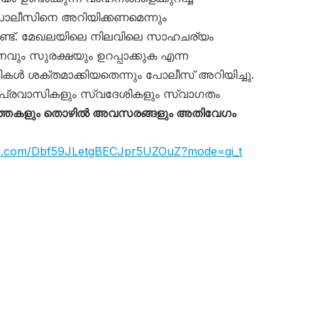
ലീസിനെ അറിയിക്കണമെന്നും
്ടുണ്ട്. മേഖലയിലെ നിലവിലെ സാഹചര്യം
വും സുരക്ഷയും ഉറപ്പാക്കുക എന്ന
ൾ ശക്തമാക്കിയതെന്നും പോലീസ് അറിയിച്ചു.
പ്രവാസികളും സ്വദേശികളും സ്വാഗതം
്തകളും തൊഴിൽ അവസരങ്ങളും അതിവേഗം
app.com/Dbf59JLetgBECJpr5UZOuZ?mode=gi_t