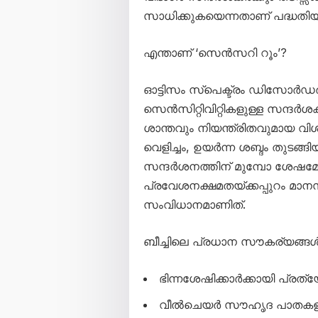
സാധിക്കുകയെന്നതാണ് പദ്ധതിയു
എന്താണ് ‘സെൻസറി റൂം’?
ഓട്ടിസം സ്പെക്ട്രം ഡിസോർഡ
സെൻസിറ്റിവിറ്റികളുള്ള സന്ദർ
ശാന്തവും നിയന്ത്രിതവുമായ വിശ
വെളിച്ചം, ഉയർന്ന ശബ്ദം തുടങ്
സന്ദർശനത്തിന് മുമ്പോ ശേഷ
പ്രവേശനക്ഷമതയ്ക്കപ്പുറം മാനസ
സംവിധാനമാണിത്.
ബീച്ചിലെ പ്രധാന സൗകര്യങ്ങ
ഭിന്നശേഷിക്കാർക്കായി പ്രത
വീൽചെയർ സൗഹൃദ പാതകളും 