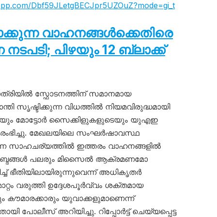
tsapp.com/Dbf59JLetgBECJpr5UZOuZ?mode=gi_t
ടാക്കുന്ന വാഹനങ്ങൾക്കെതിരെ
പടി; പിഴയും 12 ബ്ലാക്ക്
്രിയിൽ സ്ഫോടനത്തിന് സമാനമായ
ാന്തി സൃഷ്ടിക്കുന്ന വിധത്തിൽ നിയമവിരുദ്ധമായി
ടെയും മോട്ടോർ സൈക്കിളുകളുടെയും യുഎഇ
ഭിച്ചു. മേഖലയിലെ സംഘർഷാവസ്ഥ
ന്ന സാഹചര്യത്തിൽ ഇത്തരം വാഹനങ്ങളിൽ
യർ’ ശബ്ദങ്ങൾ പലരും മിസൈൽ ആക്രമണമോ
ച്ച് ഭീതിയിലായിരുന്നുവെന്ന് അധികൃതർ
റ്റം വരുത്തി ഉദ്ദേശപൂർവ്വം ശക്തമായ
ും കൗമാരക്കാരും യുവാക്കളുമാണെന്ന്
പോലീസ് അറിയിച്ചു. റിപ്പോർട്ട് ചെയ്യപ്പെട്ട