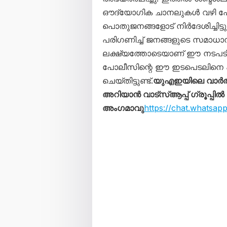
ഔദ്യോഗിക ചാനലുകൾ വഴി പോ
പൊതുജനങ്ങളോട് നിർദേശിച്ചിട
പരിഗണിച്ച് ജനങ്ങളുടെ സമാധാന
ലക്ഷ്യത്തോടെയാണ് ഈ നടപടിക
പോലീസിന്റെ ഈ ഇടപെടലിനെ 
ചെയ്തിട്ടുണ്ട്.
യുഎഇയിലെ വാർത
അറിയാൻ വാട്സ്ആപ്പ് ഗ്രൂപ്പിൽ
അംഗമാവു
https://chat.whats