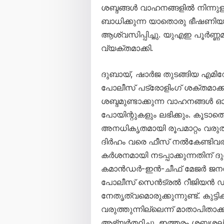
ശബ്ദങ്ങൾ വാഹനങ്ങളിൽ നിന്നുള
ബാധിക്കുന്ന യാതൊരു ഭീഷണിയ
ആശ്വസിപ്പിച്ചു. യുഎഇ പൂർണ്
വ്യക്തമാക്കി.
ദുബായ്, ഷാർജ തുടങ്ങിയ എമിറ
പോലീസ് പട്രോളിംഗ് ശക്തമാക്കി
ശബ്ദമുണ്ടാക്കുന്ന വാഹനങ്ങൾ ഓടി
പോയിന്റുകളും ലഭിക്കും. കൂടാത
അനധികൃതമായി രൂപമാറ്റം വരുത
ദിർഹം വരെ ഫീസ് നൽകേണ്ടിവര
കർശനമായി നടപ്പാക്കുന്നതിന് ദ
കമാൻഡർ-ഇൻ-ചീഫ് മേജർ ജന
പോലീസ് സെൻട്രൽ റീജിയൻ 
നേതൃത്വമൊരുക്കുന്നുണ്ട്. കു
വരുത്തുന്നില്ലെന്ന് മാതാപിതാ
അഭ്യർത്ഥിച്ചു. ഇത്തരം ശബ്ദശല്യ