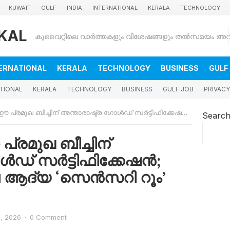
KUWAIT
GULF
INDIA
INTERNATIONAL
KERALA
TECHNOLOGY
KAL
ERNATIONAL
KERALA
TECHNOLOGY
BUSINESS
GULF
TIONAL
KERALA
TECHNOLOGY
BUSINESS
GULF JOB
PRIVACY
്ചിന് അന്താരാഷ്ട്ര ഗോൾഡ് സർട്ടിഫിക്കേഷൻ; മിഡിൽ ഈസ്റ്റിലെ ആദ്യ ‘സെൻസറി റൂം’ ഇനി ഇവിടെ
Searc
രമുഖ ബീച്ചിന്
ോൾഡ് സർട്ടിഫിക്കേഷൻ;
െ ആദ്യ ‘സെൻസറി റൂം’
, 2026
·
0 Comment