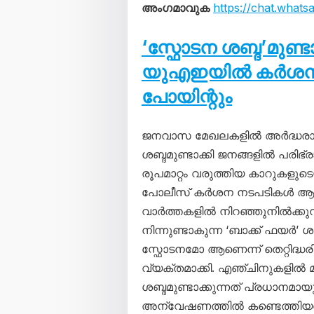
അംഗമാവുക
https://chat.wha
‘സ്ഫോടന ശബ്ദ’മുണ്
യുഎഇയിൽ കർശന നട
പോയിന്റും
ജനവാസ മേഖലകളിൽ അർദ്ധരാത
ശബ്ദമുണ്ടാക്കി ജനങ്ങളിൽ പരിഭ്ര
രൂപമാറ്റം വരുത്തിയ കാറുകളു
പോലീസ് കർശന നടപടികൾ ആരം
വാർത്തകളിൽ നിറഞ്ഞുനിൽക്കു
നിന്നുണ്ടാകുന്ന ‘ബാക്ക് ഫ
സ്ഫോടനമോ ആണെന്ന് തെറ്റിദ്ധരി
വ്യക്തമാക്കി. എഞ്ചിനുകളിൽ മാ
ശബ്ദമുണ്ടാക്കുന്നത് പ്രധാനമായ
അന്വേഷണത്തിൽ കണ്ടെത്തിയതായി 