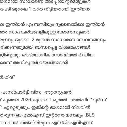
ാഗമായി സാധാരണ അപ്പോയിന്റ്മെന്റുകൾ
നടപടി ജൂലൈ 1 വരെ നീട്ടിയതായി ഇന്ത്യൻ
ഇന്ത്യൻ എംബസിയും ദുബൈയിലെ ഇന്ത്യൻ
ന്തര സാഹചര്യങ്ങളിലുള്ള കോൺസുലാർ
ുള്ളൂ. ജൂലൈ 2 മുതൽ സാധാരണ സേവനങ്ങളും
ഭിക്കുന്നതുമായി ബന്ധപ്പെട്ട വിശദാംശങ്ങൾ
റിന്റെയും ഔദ്യോഗിക സോഷ്യൽ മീഡിയ
ുമെന്ന് അധികൃതർ വ്യക്തമാക്കി.
ിന്ദ്’
സ്‌പോർട്ട്, വിസ, അറ്റസ്റ്റേഷൻ
ഗ് ചുമതല 2026 ജൂലൈ 1 മുതൽ ‘അൽഹിന്ദ് ടൂർസ്
റെടുക്കും. ഇതിന്റെ ഭാഗമായി നിലവിൽ
ിരുന്ന ബിഎൽഎസ് ഇന്റർനാഷണലും (BLS
ഷൻ സേവനങ്ങൾ നൽകിയിരുന്ന എസ്ജിഐവിഎസ്