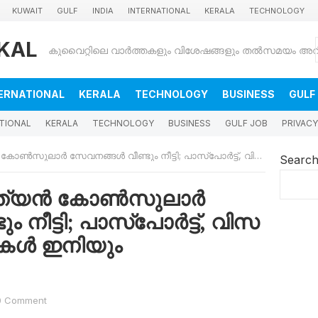
KUWAIT
GULF
INDIA
INTERNATIONAL
KERALA
TECHNOLOGY
KAL
ERNATIONAL
KERALA
TECHNOLOGY
BUSINESS
GULF
TIONAL
KERALA
TECHNOLOGY
BUSINESS
GULF JOB
PRIVACY
്ങൾ വീണ്ടും നീട്ടി; പാസ്‌പോർട്ട്, വിസ അപ്പോയിന്റ്മെന്റുകൾ ഇനിയും കാത്തിരിക്കണം
Searc
്ത്യൻ കോൺസുലാർ
 നീട്ടി; പാസ്‌പോർട്ട്, വിസ
റുകൾ ഇനിയും
0 Comment