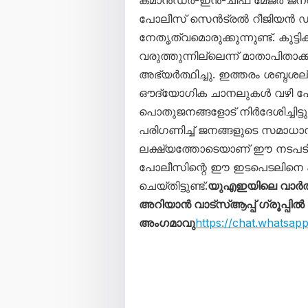
പോലീസ് സെൻട്രൽ റീജിയൻ 
നേതൃത്വമൊരുക്കുന്നുണ്ട്. കു
വരുത്തുന്നില്ലെന്ന് മാതാപിതാ
അഭ്യർത്ഥിച്ചു. ഇത്തരം ശബ്ദശല്യ
ഔദ്യോഗിക ചാനലുകൾ വഴി പോ
പൊതുജനങ്ങളോട് നിർദേശിച്ചിട
പരിഗണിച്ച് ജനങ്ങളുടെ സമാധാന
ലക്ഷ്യത്തോടെയാണ് ഈ നടപടിക
പോലീസിന്റെ ഈ ഇടപെടലിനെ 
ചെയ്തിട്ടുണ്ട്.
യുഎഇയിലെ വാർത
അറിയാൻ വാട്സ്ആപ്പ് ഗ്രൂപ്പിൽ
അംഗമാവു
https://chat.whats