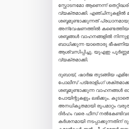
സ്ഫോടനമോ ആണെന്ന് തെറ്റിദ്ധരി
വ്യക്തമാക്കി. എഞ്ചിനുകളിൽ മാ
ശബ്ദമുണ്ടാക്കുന്നത് പ്രധാനമായ
അന്വേഷണത്തിൽ കണ്ടെത്തിയതായി 
ശബ്ദങ്ങൾ വാഹനങ്ങളിൽ നിന്നുള
ബാധിക്കുന്ന യാതൊരു ഭീഷണിയ
ആശ്വസിപ്പിച്ചു. യുഎഇ പൂർണ്
വ്യക്തമാക്കി.
ദുബായ്, ഷാർജ തുടങ്ങിയ എമിറ
പോലീസ് പട്രോളിംഗ് ശക്തമാക്കി
ശബ്ദമുണ്ടാക്കുന്ന വാഹനങ്ങൾ ഓടി
പോയിന്റുകളും ലഭിക്കും. കൂടാത
അനധികൃതമായി രൂപമാറ്റം വരുത
ദിർഹം വരെ ഫീസ് നൽകേണ്ടിവര
കർശനമായി നടപ്പാക്കുന്നതിന് ദ
കമാൻഡർ-ഇൻ-ചീഫ് മേജർ ജന