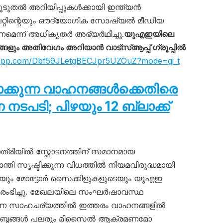
ൂടുതൽ അറിയിപ്പുകൾക്കായി ഇന്ത്യൻ
റിന്റെയും ഔദ്യോഗിക സോഷ്യൽ മീഡിയ
ണമെന്ന് അധികൃതർ അഭ്യർഥിച്ചു.
യുഎഇയിലെ
ും അതിവേഗം അറിയാൻ വാട്സ്ആപ്പ് ഗ്രൂപ്പിൽ
tsapp.com/Dbf59JLetgBECJpr5UZOuZ?mode=gi_t
ടാക്കുന്ന വാഹനങ്ങൾക്കെതിരെ
പടി; പിഴയും 12 ബ്ലാക്ക്
്രിയിൽ സ്ഫോടനത്തിന് സമാനമായ
ാന്തി സൃഷ്ടിക്കുന്ന വിധത്തിൽ നിയമവിരുദ്ധമായി
ടെയും മോട്ടോർ സൈക്കിളുകളുടെയും യുഎഇ
ഭിച്ചു. മേഖലയിലെ സംഘർഷാവസ്ഥ
ന്ന സാഹചര്യത്തിൽ ഇത്തരം വാഹനങ്ങളിൽ
യർ’ ശബ്ദങ്ങൾ പലരും മിസൈൽ ആക്രമണമോ