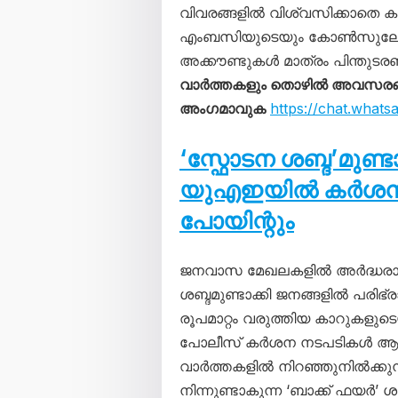
വിവരങ്ങളിൽ വിശ്വസിക്കാതെ ക
എംബസിയുടെയും കോൺസുലേറ്
അക്കൗണ്ടുകൾ മാത്രം പിന്തുടര
വാർത്തകളും തൊഴിൽ അവസരങ്ങള
അംഗമാവുക
https://chat.wha
‘സ്ഫോടന ശബ്ദ’മുണ്
യുഎഇയിൽ കർശന നട
പോയിന്റും
ജനവാസ മേഖലകളിൽ അർദ്ധരാത
ശബ്ദമുണ്ടാക്കി ജനങ്ങളിൽ പരിഭ്ര
രൂപമാറ്റം വരുത്തിയ കാറുകളു
പോലീസ് കർശന നടപടികൾ ആരം
വാർത്തകളിൽ നിറഞ്ഞുനിൽക്കു
നിന്നുണ്ടാകുന്ന ‘ബാക്ക് ഫ