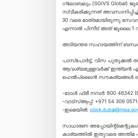
ഗ്ലോബലും (SGIVS Global) 
സ്വീകരിക്കുന്നത് അവസാനിപ്പി
30 വരെ മാത്രമായിരുന്നു സേവനങ്
എന്നാൽ പിന്നീട് അത് ജൂലൈ 1 വ
അടിയന്തര സഹായത്തിന് ബന്ധപ്
പാസ്‌പോർട്ട്, വിസ പുതുക്കൽ
ആവശ്യമുള്ളവർക്ക് ഇന്ത്യൻ
ഹെൽപ്‌ലൈൻ സൗകര്യങ്ങൾ ഒരുക്ക
-ടോൾ ഫ്രീ നമ്പർ: 800 46342 (
-വാട്‌സ്ആപ്പ്: +971 54 309 0571
-ഇമെയിൽ:
pbsk.dubai@mea.gov
സാധാരണ അപ്പോയിന്റ്മെന്റുക
കാര്യത്തിൽ ഇതുവരെ അന്തിമ പ്