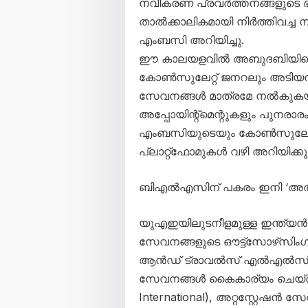
നവീകരണ പ്രവർത്തനങ്ങളുടെ ഭ
താൽക്കാലികമായി നിർത്തിവച്ച 
എംബസി അറിയിച്ചു.
ഈ കാലയളവിൽ അബുദബിയിലെ 
കോൺസുലേറ്റ് ജനറലും അടിയ
സേവനങ്ങൾ മാത്രമേ നൽകുകയ
അപ്പോയിന്റ്മെന്റുകളും പുനരാരം
എംബസിയുടെയും കോൺസുലേറ്
പ്ലാറ്റ്‌ഫോമുകൾ വഴി അറിയിക്ക
ബിഎൽഎസിന് പകരം ഇനി ‘അൽഹ
യുഎഇയിലുടനീളമുള്ള ഇന്ത്യൻ പാ
സേവനങ്ങളുടെ ഔട്ട്‌സോഴ്‌സിം
ആൻഡ് ട്രാവൽസ് എൽഎൽസി’ ഏറ്
സേവനങ്ങൾ കൈകാര്യം ചെയ്ത
International), അറ്റസ്റ്റേ