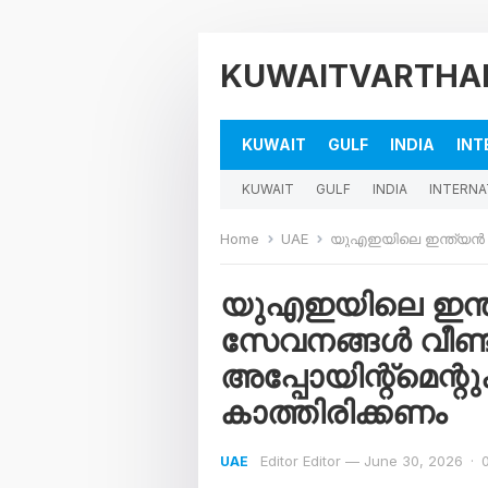
KUWAITVARTHA
KUWAIT
GULF
INDIA
INT
KUWAIT
GULF
INDIA
INTERNA
Home
UAE
യുഎഇയിലെ ഇന്ത്യൻ കോൺസുലാർ സേവനങ
യുഎഇയിലെ ഇന
സേവനങ്ങൾ വീണ്ടും
അപ്പോയിന്റ്മെന്
കാത്തിരിക്കണം
Editor Editor
—
June 30, 2026
·
UAE