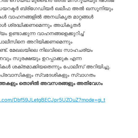
ഡയറക്ടർ ബ്രിഗേഡിയർ ഖലീഫ അൽ ഖസൂനിയും
ട്ടികൾ വാഹനങ്ങളിൽ അനധികൃത മാറ്റങ്ങൾ
ക്കൾ ശ്രദ്ധിക്കണമെന്നും അധികൃതർ
ം ഉണ്ടാക്കുന്ന വാഹനങ്ങളെക്കുറിച്ച്
ലീസിനെ അറിയിക്കണമെന്നും
്ടുണ്ട്. മേഖലയിലെ നിലവിലെ സാഹചര്യം
വും സുരക്ഷയും ഉറപ്പാക്കുക എന്ന
ൾ ശക്തമാക്കിയതെന്നും പോലീസ് അറിയിച്ചു.
പ്രവാസികളും സ്വദേശികളും സ്വാഗതം
്തകളും തൊഴിൽ അവസരങ്ങളും അതിവേഗം
app.com/Dbf59JLetgBECJpr5UZOuZ?mode=gi_t