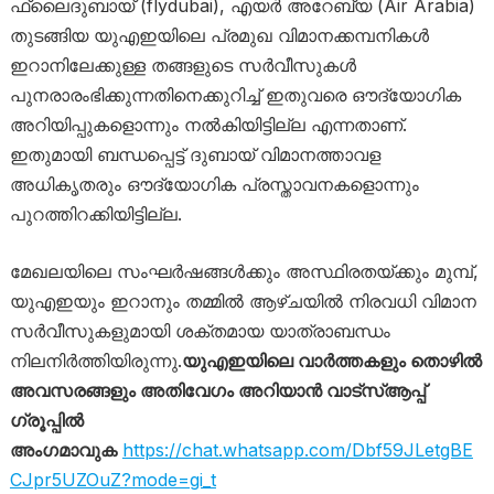
ഫ്ലൈദുബായ് (flydubai), എയർ അറേബ്യ (Air Arabia)
തുടങ്ങിയ യുഎഇയിലെ പ്രമുഖ വിമാനക്കമ്പനികൾ
ഇറാനിലേക്കുള്ള തങ്ങളുടെ സർവീസുകൾ
പുനരാരംഭിക്കുന്നതിനെക്കുറിച്ച് ഇതുവരെ ഔദ്യോഗിക
അറിയിപ്പുകളൊന്നും നൽകിയിട്ടില്ല എന്നതാണ്.
ഇതുമായി ബന്ധപ്പെട്ട് ദുബായ് വിമാനത്താവള
അധികൃതരും ഔദ്യോഗിക പ്രസ്താവനകളൊന്നും
പുറത്തിറക്കിയിട്ടില്ല.
മേഖലയിലെ സംഘർഷങ്ങൾക്കും അസ്ഥിരതയ്ക്കും മുമ്പ്,
യുഎഇയും ഇറാനും തമ്മിൽ ആഴ്ചയിൽ നിരവധി വിമാന
സർവീസുകളുമായി ശക്തമായ യാത്രാബന്ധം
നിലനിർത്തിയിരുന്നു.
യുഎഇയിലെ വാർത്തകളും തൊഴിൽ
അവസരങ്ങളും അതിവേഗം അറിയാൻ വാട്സ്ആപ്പ്
ഗ്രൂപ്പിൽ
അംഗമാവുക
https://chat.whatsapp.com/Dbf59JLetgBE
CJpr5UZOuZ?mode=gi_t