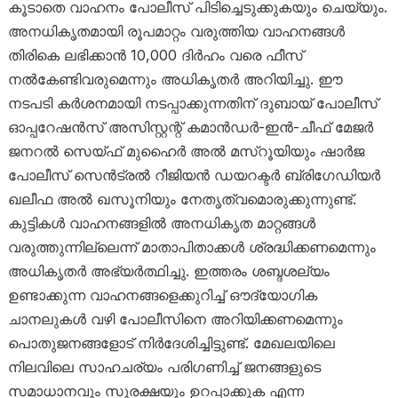
കൂടാതെ വാഹനം പോലീസ് പിടിച്ചെടുക്കുകയും ചെയ്യും.
അനധികൃതമായി രൂപമാറ്റം വരുത്തിയ വാഹനങ്ങൾ
തിരികെ ലഭിക്കാൻ 10,000 ദിർഹം വരെ ഫീസ്
നൽകേണ്ടിവരുമെന്നും അധികൃതർ അറിയിച്ചു. ഈ
നടപടി കർശനമായി നടപ്പാക്കുന്നതിന് ദുബായ് പോലീസ്
ഓപ്പറേഷൻസ് അസിസ്റ്റന്റ് കമാൻഡർ-ഇൻ-ചീഫ് മേജർ
ജനറൽ സെയ്ഫ് മുഹൈർ അൽ മസ്‌റൂയിയും ഷാർജ
പോലീസ് സെൻട്രൽ റീജിയൻ ഡയറക്ടർ ബ്രിഗേഡിയർ
ഖലീഫ അൽ ഖസൂനിയും നേതൃത്വമൊരുക്കുന്നുണ്ട്.
കുട്ടികൾ വാഹനങ്ങളിൽ അനധികൃത മാറ്റങ്ങൾ
വരുത്തുന്നില്ലെന്ന് മാതാപിതാക്കൾ ശ്രദ്ധിക്കണമെന്നും
അധികൃതർ അഭ്യർത്ഥിച്ചു. ഇത്തരം ശബ്ദശല്യം
ഉണ്ടാക്കുന്ന വാഹനങ്ങളെക്കുറിച്ച് ഔദ്യോഗിക
ചാനലുകൾ വഴി പോലീസിനെ അറിയിക്കണമെന്നും
പൊതുജനങ്ങളോട് നിർദേശിച്ചിട്ടുണ്ട്. മേഖലയിലെ
നിലവിലെ സാഹചര്യം പരിഗണിച്ച് ജനങ്ങളുടെ
സമാധാനവും സുരക്ഷയും ഉറപ്പാക്കുക എന്ന