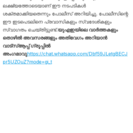
ലക്ഷ്യത്തോടെയാണ് ഈ നടപടികൾ
ശക്തമാക്കിയതെന്നും പോലീസ് അറിയിച്ചു. പോലീസിന്റെ
ഈ ഇടപെടലിനെ പ്രവാസികളും സ്വദേശികളും
സ്വാഗതം ചെയ്തിട്ടുണ്ട്.
യുഎഇയിലെ വാർത്തകളും
തൊഴിൽ അവസരങ്ങളും അതിവേഗം അറിയാൻ
വാട്സ്ആപ്പ് ഗ്രൂപ്പിൽ
അംഗമാവു
https://chat.whatsapp.com/Dbf59JLetgBECJ
pr5UZOuZ?mode=gi_t