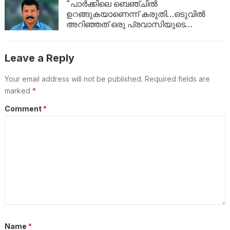
റദ്ദാക്കി
“പാർക്കിലെ ബെഞ്ചിൽ
ഉറങ്ങുകയാണെന്ന് കരുതി…ഒടുവിൽ
അറിഞ്ഞത് ഒരു പ്രവാസിയുടെ
അവസാന യാത്ര; ഏഴ് വർഷം
യുഎഇയിലെ തെരുവിൽ; ‘വാപ്പയെ
കാണണം’ എന്ന് കണ്ണീരോടെ മകൾ
Leave a Reply
Your email address will not be published.
Required fields are
marked
*
Comment
*
Name
*