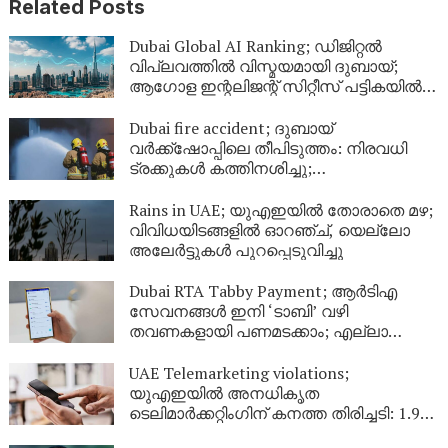
Related Posts
Dubai Global AI Ranking; ഡിജിറ്റൽ
വിപ്ലവത്തിൽ വിസ്മയമായി ദുബായ്;
ആഗോള ഇന്റലിജന്റ് സിറ്റീസ് പട്ടികയിൽ
രണ്ടാം സ്ഥാനം
Dubai fire accident; ദുബായ്
വർക്ക്‌ഷോപ്പിലെ തീപിടുത്തം: നിരവധി
ട്രക്കുകൾ കത്തിനശിച്ചു;
വ്യാജവാർത്തകൾക്കെതിരെ മുന്നറിയിപ്പ്
Rains in UAE; യുഎഇയിൽ തോരാതെ മഴ;
വിവിധയിടങ്ങളിൽ ഓറഞ്ച്, യെല്ലോ
അലേർട്ടുകൾ പുറപ്പെടുവിച്ചു
Dubai RTA Tabby Payment; ആർടിഎ
സേവനങ്ങൾ ഇനി ‘ടാബി’ വഴി
തവണകളായി പണമടക്കാം; എല്ലാ
ഡിജിറ്റൽ പ്ലാറ്റ്‌ഫോമുകളിലും
സൗകര്യം ലഭ്യമാക്കി
UAE Telemarketing violations;
യുഎഇയിൽ അനധികൃത
ടെലിമാർക്കറ്റിംഗിന് കനത്ത തിരിച്ചടി: 1.9
കോടി ദിർഹം പിഴ, 9433 കണക്ഷനുകൾ