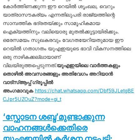
കോർത്തിണക്കുന്ന ഈ റെയിൽ ശൃംഖല, വെറും
യാത്രാസൗകര്യം എന്നതിലുപരി രാജ്യത്തിന്റെ
സാമ്പത്തിക ഭദ്രതയ്ക്കും സാമൂഹികമായ
ഐക്യത്തിനും വലിയൊരു മുതൽക്കൂട്ടായിരിക്കും.
ഒരേസമയം സുഖകരവും വേഗതയേറിയതുമായ ഈ
റെയിൽ ഗതാഗതം യുഎഇയുടെ ഭാവി വികസനത്തിലെ
ഒരു നാഴികക്കല്ലായാണ്
വിലയിരുത്തപ്പെടുന്നത്.
യുഎഇയിലെ വാർത്തകളും
തൊഴിൽ അവസരങ്ങളും അതിവേഗം അറിയാൻ
വാട്സ്ആപ്പ് ഗ്രൂപ്പിൽ
അംഗമാവുക
https://chat.whatsapp.com/Dbf59JLetgBE
CJpr5UZOuZ?mode=gi_t
‘സ്ഫോടന ശബ്ദ’മുണ്ടാക്കുന്ന
വാഹനങ്ങൾക്കെതിരെ
യുഎഇയിൽ കർശന നടപടി;