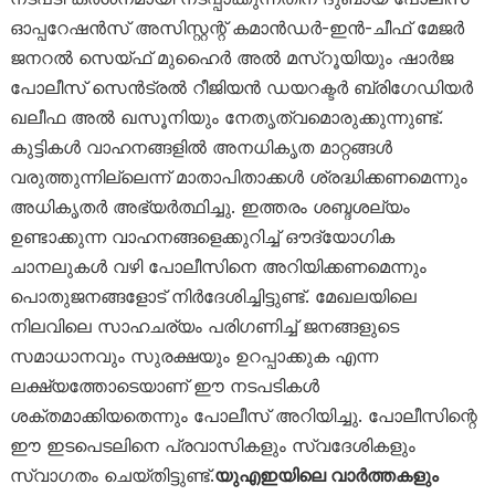
ഓപ്പറേഷൻസ് അസിസ്റ്റന്റ് കമാൻഡർ-ഇൻ-ചീഫ് മേജർ
ജനറൽ സെയ്ഫ് മുഹൈർ അൽ മസ്‌റൂയിയും ഷാർജ
പോലീസ് സെൻട്രൽ റീജിയൻ ഡയറക്ടർ ബ്രിഗേഡിയർ
ഖലീഫ അൽ ഖസൂനിയും നേതൃത്വമൊരുക്കുന്നുണ്ട്.
കുട്ടികൾ വാഹനങ്ങളിൽ അനധികൃത മാറ്റങ്ങൾ
വരുത്തുന്നില്ലെന്ന് മാതാപിതാക്കൾ ശ്രദ്ധിക്കണമെന്നും
അധികൃതർ അഭ്യർത്ഥിച്ചു. ഇത്തരം ശബ്ദശല്യം
ഉണ്ടാക്കുന്ന വാഹനങ്ങളെക്കുറിച്ച് ഔദ്യോഗിക
ചാനലുകൾ വഴി പോലീസിനെ അറിയിക്കണമെന്നും
പൊതുജനങ്ങളോട് നിർദേശിച്ചിട്ടുണ്ട്. മേഖലയിലെ
നിലവിലെ സാഹചര്യം പരിഗണിച്ച് ജനങ്ങളുടെ
സമാധാനവും സുരക്ഷയും ഉറപ്പാക്കുക എന്ന
ലക്ഷ്യത്തോടെയാണ് ഈ നടപടികൾ
ശക്തമാക്കിയതെന്നും പോലീസ് അറിയിച്ചു. പോലീസിന്റെ
ഈ ഇടപെടലിനെ പ്രവാസികളും സ്വദേശികളും
സ്വാഗതം ചെയ്തിട്ടുണ്ട്.
യുഎഇയിലെ വാർത്തകളും