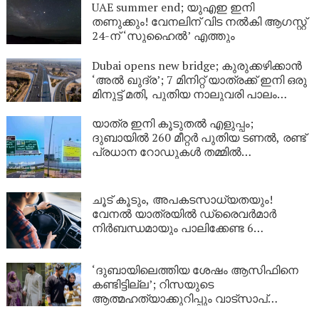
UAE summer end; യുഎഇ ഇനി
തണുക്കും! വേനലിന് വിട നൽകി ആഗസ്റ്റ്
24-ന് ‘സുഹൈൽ’ എത്തും
Dubai opens new bridge; കുരുക്കഴിക്കാൻ
‘അൽ ഖുദ്ര’; 7 മിനിറ്റ് യാത്രക്ക് ഇനി ഒരു
മിനുട്ട് മതി, പുതിയ നാലുവരി പാലം
സജ്ജം
യാത്ര ഇനി കൂടുതൽ എളുപ്പം;
ദുബായിൽ 260 മീറ്റർ പുതിയ ടണൽ, രണ്ട്
പ്രധാന റോഡുകൾ തമ്മിൽ
ബന്ധിപ്പിക്കും
ചൂട് കൂടും, അപകടസാധ്യതയും!
വേനൽ യാത്രയിൽ ഡ്രൈവർമാർ
നിർബന്ധമായും പാലിക്കേണ്ട 6
കാര്യങ്ങൾ
‘ദുബായിലെത്തിയ ശേഷം ആസിഫിനെ
കണ്ടിട്ടില്ല’; റിസയുടെ
ആത്മഹത്യാക്കുറിപ്പും വാട്സാപ്
സന്ദേശങ്ങളും നിർണായകം, ഇനി കേരള