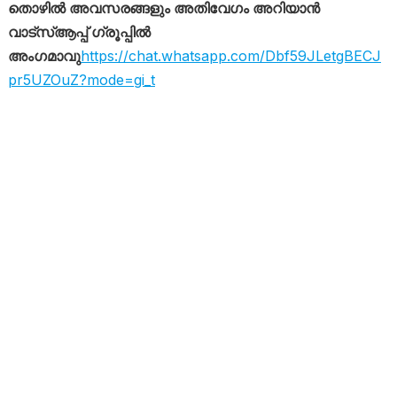
തൊഴിൽ അവസരങ്ങളും അതിവേഗം അറിയാൻ
വാട്സ്ആപ്പ് ഗ്രൂപ്പിൽ
അംഗമാവു
https://chat.whatsapp.com/Dbf59JLetgBECJ
pr5UZOuZ?mode=gi_t