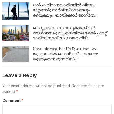
പൊലീസിന്റെ നീക്കം എന്ത്?
ഗൾഫ് വിമാനയാത്രയിൽ വീണ്ടും
മാറ്റങ്ങൾ; സർവീസ് റദ്ദാക്കലും
വൈകലും, യാത്രക്കാർ ജാഗ്രത
പാലിക്കണം!
ചെറുകിട ബിസിനസുകൾക്ക് വൻ
ആശ്വാസം; യുഎഇയിലെ കോർപ്പറേറ്റ്
ടാക്സ് ഇളവ് 2029 വരെ നീട്ടി!
Unstable weather UAE; കനത്ത മഴ;
യുഎഇയിൽ ചൊവ്വാഴ്ച വരെ മഴ
തുടരുമെന്ന് മുന്നറിയിപ്പ്
Leave a Reply
Your email address will not be published.
Required fields are
marked
*
Comment
*