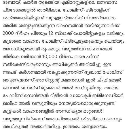
ദുബായ്, ഷാർജ തുടങ്ങിയ എമിറേറ്റുകളിലെ ജനവാസ
പ്രദേശങ്ങളിൽ രാത്രികാല പോലീസ് പട്രോളിംഗ്
ശക്തമാക്കിയിട്ടുണ്ട്. യുഎഇ ട്രാഫിക് നിയമപ്രകാരം
അമിത ശബ്ദമുണ്ടാക്കുന്ന വാഹനങ്ങൾ ഓടിക്കുന്നവർക്ക്
2000 ദിർഹം പിഴയും 12 ബ്ലാക്ക് പോയിന്റുകളും ലഭിക്കും.
കൂടാതെ വാഹനം പോലീസ് പിടിച്ചെടുക്കുകയും ചെയ്യും.
അനധികൃതമായി രൂപമാറ്റം വരുത്തിയ വാഹനങ്ങൾ
തിരികെ ലഭിക്കാൻ 10,000 ദിർഹം വരെ ഫീസ്
നൽകേണ്ടിവരുമെന്നും അധികൃതർ അറിയിച്ചു. ഈ
നടപടി കർശനമായി നടപ്പാക്കുന്നതിന് ദുബായ് പോലീസ്
ഓപ്പറേഷൻസ് അസിസ്റ്റന്റ് കമാൻഡർ-ഇൻ-ചീഫ് മേജർ
ജനറൽ സെയ്ഫ് മുഹൈർ അൽ മസ്‌റൂയിയും ഷാർജ
പോലീസ് സെൻട്രൽ റീജിയൻ ഡയറക്ടർ ബ്രിഗേഡിയർ
ഖലീഫ അൽ ഖസൂനിയും നേതൃത്വമൊരുക്കുന്നുണ്ട്.
കുട്ടികൾ വാഹനങ്ങളിൽ അനധികൃത മാറ്റങ്ങൾ
വരുത്തുന്നില്ലെന്ന് മാതാപിതാക്കൾ ശ്രദ്ധിക്കണമെന്നും
അധികൃതർ അഭ്യർത്ഥിച്ചു. ഇത്തരം ശബ്ദശല്യം