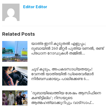
Editor Editor
Related Posts
യാത്ര ഇനി കൂടുതൽ എളുപ്പം;
ദുബായിൽ 260 മീറ്റർ പുതിയ ടണൽ, രണ്ട്
പ്രധാന റോഡുകൾ തമ്മിൽ
ബന്ധിപ്പിക്കും
ചൂട് കൂടും, അപകടസാധ്യതയും!
വേനൽ യാത്രയിൽ ഡ്രൈവർമാർ
നിർബന്ധമായും പാലിക്കേണ്ട 6
കാര്യങ്ങൾ
‘ദുബായിലെത്തിയ ശേഷം ആസിഫിനെ
കണ്ടിട്ടില്ല’; റിസയുടെ
ആത്മഹത്യാക്കുറിപ്പും വാട്സാപ്
സന്ദേശങ്ങളും നിർണായകം, ഇനി കേരള