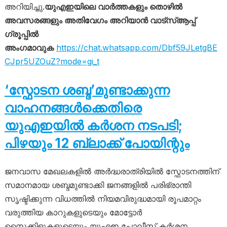
അറിയിച്ചു.
യുഎഇയിലെ വാർത്തകളും തൊഴിൽ
അവസരങ്ങളും അതിവേഗം അറിയാൻ വാട്സ്ആപ്പ്
ഗ്രൂപ്പിൽ
അംഗമാവുക
https://chat.whatsapp.com/Dbf59JLetgBE
CJpr5UZOuZ?mode=gi_t
‘സ്ഫോടന ശബ്ദ’മുണ്ടാക്കുന്ന
വാഹനങ്ങൾക്കെതിരെ
യുഎഇയിൽ കർശന നടപടി;
പിഴയും 12 ബ്ലാക്ക് പോയിന്റും
ജനവാസ മേഖലകളിൽ അർദ്ധരാത്രിയിൽ സ്ഫോടനത്തിന്
സമാനമായ ശബ്ദമുണ്ടാക്കി ജനങ്ങളിൽ പരിഭ്രാന്തി
സൃഷ്ടിക്കുന്ന വിധത്തിൽ നിയമവിരുദ്ധമായി രൂപമാറ്റം
വരുത്തിയ കാറുകളുടെയും മോട്ടോർ
സൈക്കിളുകളുടെയും യുഎഇ പോലീസ് കർശന