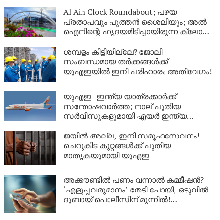
Al Ain Clock Roundabout; പഴയ
പ്രതാപവും പുത്തൻ ശൈലിയും; അൽ
ഐനിന്റെ ഹൃദയമിടിപ്പായിരുന്ന ക്ലോക്ക്
ടവർ ഇനി പുതിയ രൂപത്തിൽ
ശമ്പളം കിട്ടിയില്ലേ? ജോലി
സംബന്ധമായ തർക്കങ്ങൾക്ക്
യുഎഇയിൽ ഇനി പരിഹാരം അതിവേഗം!
യുഎഇ–ഇന്ത്യ യാത്രക്കാർക്ക്
സന്തോഷവാർത്ത; നാല് പുതിയ
സർവീസുകളുമായി എയർ ഇന്ത്യ
എക്‌സ്പ്രസ്
ജയിൽ അല്ല, ഇനി സമൂഹസേവനം!
ചെറുകിട കുറ്റങ്ങൾക്ക് പുതിയ
മാതൃകയുമായി യുഎഇ
അക്കൗണ്ടിൽ പണം വന്നാൽ കമ്മീഷൻ?
‘എളുപ്പവരുമാനം’ തേടി പോയി, ഒടുവിൽ
ദുബായ് പൊലീസിന് മുന്നിൽ!
സോഷ്യൽ മീഡിയയിലെ
‘മോഹജോലി’യുടെ യഥാർത്ഥ മുഖം