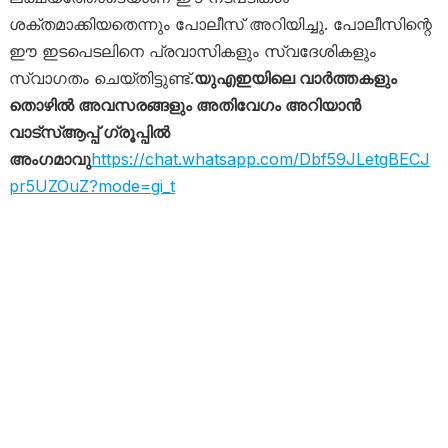
ശക്തമാക്കിയതെന്നും പോലീസ് അറിയിച്ചു. പോലീസിന്റെ
ഈ ഇടപെടലിനെ പ്രവാസികളും സ്വദേശികളും
സ്വാഗതം ചെയ്തിട്ടുണ്ട്.
യുഎഇയിലെ വാർത്തകളും
തൊഴിൽ അവസരങ്ങളും അതിവേഗം അറിയാൻ
വാട്സ്ആപ്പ് ഗ്രൂപ്പിൽ
അംഗമാവു
https://chat.whatsapp.com/Dbf59JLetgBECJ
pr5UZOuZ?mode=gi_t