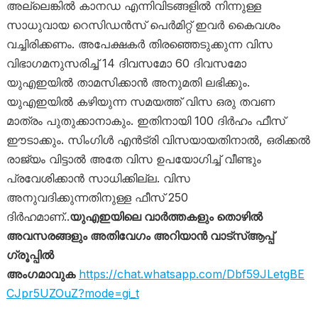
അല്ലെങ്കിൽ കാനഡ എന്നിവിടങ്ങളിൽ നിന്നുള്ള
സാധുവായ റെസിഡൻസ് പെർമിറ്റ് ഇവർ കൈവശം
വച്ചിരിക്കണം. അപേക്ഷകർ തിരഞ്ഞെടുക്കുന്ന വിസ
വിഭാഗമനുസരിച്ച് 14 ദിവസമോ 60 ദിവസമോ
യുഎഇയിൽ താമസിക്കാൻ അനുമതി ലഭിക്കും.
യുഎഇയിൽ കഴിയുന്ന സമയത്ത് വിസ ഒരു തവണ
മാത്രം പുതുക്കാനാകും. ഇതിനായി 100 ദിർഹം ഫീസ്
ഈടാക്കും. സിംഗിൾ എൻട്രി വിസയായതിനാൽ, ഒരിക്കൽ
രാജ്യം വിട്ടാൽ അതേ വിസ ഉപയോഗിച്ച് വീണ്ടും
പ്രവേശിക്കാൻ സാധിക്കില്ല. വിസ
അനുവദിക്കുന്നതിനുള്ള ഫീസ് 250
ദിർഹമാണ്..
യുഎഇയിലെ വാർത്തകളും തൊഴിൽ
അവസരങ്ങളും അതിവേഗം അറിയാൻ വാട്സ്ആപ്പ്
ഗ്രൂപ്പിൽ
അംഗമാവുക
https://chat.whatsapp.com/Dbf59JLetgBE
CJpr5UZOuZ?mode=gi_t