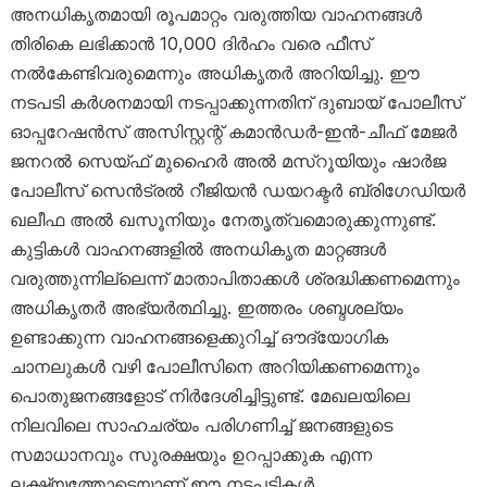
അനധികൃതമായി രൂപമാറ്റം വരുത്തിയ വാഹനങ്ങൾ
തിരികെ ലഭിക്കാൻ 10,000 ദിർഹം വരെ ഫീസ്
നൽകേണ്ടിവരുമെന്നും അധികൃതർ അറിയിച്ചു. ഈ
നടപടി കർശനമായി നടപ്പാക്കുന്നതിന് ദുബായ് പോലീസ്
ഓപ്പറേഷൻസ് അസിസ്റ്റന്റ് കമാൻഡർ-ഇൻ-ചീഫ് മേജർ
ജനറൽ സെയ്ഫ് മുഹൈർ അൽ മസ്‌റൂയിയും ഷാർജ
പോലീസ് സെൻട്രൽ റീജിയൻ ഡയറക്ടർ ബ്രിഗേഡിയർ
ഖലീഫ അൽ ഖസൂനിയും നേതൃത്വമൊരുക്കുന്നുണ്ട്.
കുട്ടികൾ വാഹനങ്ങളിൽ അനധികൃത മാറ്റങ്ങൾ
വരുത്തുന്നില്ലെന്ന് മാതാപിതാക്കൾ ശ്രദ്ധിക്കണമെന്നും
അധികൃതർ അഭ്യർത്ഥിച്ചു. ഇത്തരം ശബ്ദശല്യം
ഉണ്ടാക്കുന്ന വാഹനങ്ങളെക്കുറിച്ച് ഔദ്യോഗിക
ചാനലുകൾ വഴി പോലീസിനെ അറിയിക്കണമെന്നും
പൊതുജനങ്ങളോട് നിർദേശിച്ചിട്ടുണ്ട്. മേഖലയിലെ
നിലവിലെ സാഹചര്യം പരിഗണിച്ച് ജനങ്ങളുടെ
സമാധാനവും സുരക്ഷയും ഉറപ്പാക്കുക എന്ന
ലക്ഷ്യത്തോടെയാണ് ഈ നടപടികൾ