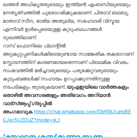
ഖത്തർ അധികൃതരുടെയും ഇന്ത്യൻ എംബസിയുടെയും
നേതൃത്വത്തിൽ പുരോഗമിക്കുകയാണ്. പിതാവ് ബാബു,
മാതാവ് സീന, ഭാര്യ അതുല്യ, സഹോദരി വിസ്മയ
എന്നിവർ ഉൾപ്പെടെയുള്ള കുടുംബാംഗങ്ങൾ
ദുഃഖത്തിലാണ്.
റാസ് ലഫാനിലെ പ്ലാന്റിൽ
അറ്റകുറ്റപ്പണികൾക്കിടെയുണ്ടായ സാങ്കേതിക തകരാറാണ്
സ്ഫോടനത്തിന് കാരണമായതെന്നാണ് പ്രാഥമിക വിവരം.
സംഭവത്തിൽ മരിച്ചവരുടെയും പരുക്കേറ്റവരുടെയും
കുടുംബങ്ങൾക്ക് സഹായം ഉറപ്പാക്കുന്നതിനുള്ള
നടപടികളും തുടരുകയാണ്..
യുഎഇയിലെ വാർത്തകളും
തൊഴിൽ അവസരങ്ങളും അതിവേഗം അറിയാൻ
വാട്സ്ആപ്പ് ഗ്രൂപ്പിൽ
അംഗമാവുക
https://chat.whatsapp.com/Dbf59JLetgBE
CJpr5UZOuZ?mode=gi_t