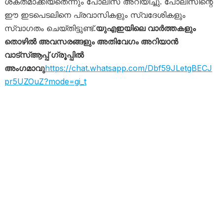
ശക്തമാക്കിയതെന്നും പോലീസ് അറിയിച്ചു. പോലീസിന്റെ
ഈ ഇടപെടലിനെ പ്രവാസികളും സ്വദേശികളും
സ്വാഗതം ചെയ്തിട്ടുണ്ട്.
യുഎഇയിലെ വാർത്തകളും
തൊഴിൽ അവസരങ്ങളും അതിവേഗം അറിയാൻ
വാട്സ്ആപ്പ് ഗ്രൂപ്പിൽ
അംഗമാവു
https://chat.whatsapp.com/Dbf59JLetgBECJ
pr5UZOuZ?mode=gi_t