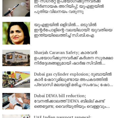
ഇ-സിഗരറ്റ് ഉപയോഗിക്കുന്നവർക്ക്
നിർണായക അറിയിപ്പ്; യുഎഇയിൽ
പുതിയ വിലനയം വരുന്നു
യുഎഇയിൽ ഒളിവിൽ… ഒടുവിൽ
ഇന്റർപോളിന്റെ വലയിലായി! യുവതിയെ
ഇന്ത്യയിലെത്തിച്ച് സി.ബി.ഐ
Sharjah Caravan Safety; കാരവൻ
ഉപയോഗിക്കുന്നവർക്ക് കർശന സുരക്ഷാ
നിർദ്ദേശങ്ങളുമായി ഷാർജ സിവിൽ
ഡിഫൻസ്
Dubai gas cylinder explosion; ദുബായിൽ
കാർ ഷോറൂമിലുണ്ടായ അപകടത്തിൽ
പ്രവാസി മലയാളി മരിച്ച സംഭവം; ഷോറൂം
അടച്ചു
Dubai DEWA bill reduction;
വേനൽക്കാലത്ത് DEWA ബില്ല് കണ്ട്
ഞെട്ടേണ്ട; വൈദ്യുതിയും വെള്ളവും
ലാഭിക്കാൻ ഇതാ 9 എളുപ്പവഴികൾ
UAE Indian passport renewal;