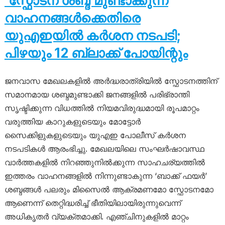
‘സ്ഫോടന ശബ്ദ’മുണ്ടാക്കുന്ന
വാഹനങ്ങൾക്കെതിരെ
യുഎഇയിൽ കർശന നടപടി;
പിഴയും 12 ബ്ലാക്ക് പോയിന്റും
ജനവാസ മേഖലകളിൽ അർദ്ധരാത്രിയിൽ സ്ഫോടനത്തിന്
സമാനമായ ശബ്ദമുണ്ടാക്കി ജനങ്ങളിൽ പരിഭ്രാന്തി
സൃഷ്ടിക്കുന്ന വിധത്തിൽ നിയമവിരുദ്ധമായി രൂപമാറ്റം
വരുത്തിയ കാറുകളുടെയും മോട്ടോർ
സൈക്കിളുകളുടെയും യുഎഇ പോലീസ് കർശന
നടപടികൾ ആരംഭിച്ചു. മേഖലയിലെ സംഘർഷാവസ്ഥ
വാർത്തകളിൽ നിറഞ്ഞുനിൽക്കുന്ന സാഹചര്യത്തിൽ
ഇത്തരം വാഹനങ്ങളിൽ നിന്നുണ്ടാകുന്ന ‘ബാക്ക് ഫയർ’
ശബ്ദങ്ങൾ പലരും മിസൈൽ ആക്രമണമോ സ്ഫോടനമോ
ആണെന്ന് തെറ്റിദ്ധരിച്ച് ഭീതിയിലായിരുന്നുവെന്ന്
അധികൃതർ വ്യക്തമാക്കി. എഞ്ചിനുകളിൽ മാറ്റം