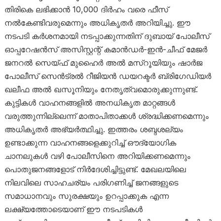
തിരികെ ലഭിക്കാൻ 10,000 ദിർഹം വരെ ഫീസ്
നൽകേണ്ടിവരുമെന്നും അധികൃതർ അറിയിച്ചു. ഈ
നടപടി കർശനമായി നടപ്പാക്കുന്നതിന് ദുബായ് പോലീസ്
ഓപ്പറേഷൻസ് അസിസ്റ്റന്റ് കമാൻഡർ-ഇൻ-ചീഫ് മേജർ
ജനറൽ സെയ്ഫ് മുഹൈർ അൽ മസ്‌റൂയിയും ഷാർജ
പോലീസ് സെൻട്രൽ റീജിയൻ ഡയറക്ടർ ബ്രിഗേഡിയർ
ഖലീഫ അൽ ഖസൂനിയും നേതൃത്വമൊരുക്കുന്നുണ്ട്.
കുട്ടികൾ വാഹനങ്ങളിൽ അനധികൃത മാറ്റങ്ങൾ
വരുത്തുന്നില്ലെന്ന് മാതാപിതാക്കൾ ശ്രദ്ധിക്കണമെന്നും
അധികൃതർ അഭ്യർത്ഥിച്ചു. ഇത്തരം ശബ്ദശല്യം
ഉണ്ടാക്കുന്ന വാഹനങ്ങളെക്കുറിച്ച് ഔദ്യോഗിക
ചാനലുകൾ വഴി പോലീസിനെ അറിയിക്കണമെന്നും
പൊതുജനങ്ങളോട് നിർദേശിച്ചിട്ടുണ്ട്. മേഖലയിലെ
നിലവിലെ സാഹചര്യം പരിഗണിച്ച് ജനങ്ങളുടെ
സമാധാനവും സുരക്ഷയും ഉറപ്പാക്കുക എന്ന
ലക്ഷ്യത്തോടെയാണ് ഈ നടപടികൾ