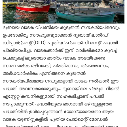
ദുബായ് വാടക വിപണിയെ കൂടുതൽ സൗകര്യപ്രദവും
ഉപഭോക്തൃ സൗഹൃദവുമാക്കാൻ ദുബായ് ലാൻഡ്
ഡിപ്പാർട്ട്മെന്റ് (DLD) പുതിയ ‘ഫ്ലെക്സി റെന്റ്’ പദ്ധതി
പ്രഖ്യാപിച്ചു. വാടകക്കാർക്ക് ഇനി വാർഷികമോ കുറച്ച്
ചെക്കുകളിലൂടെയോ മാത്രം വാടക അടയ്ക്കേണ്ട
സാഹചര്യം ഒഴിവാക്കി, പ്രതിമാസം, ത്രൈമാസം,
അർധവാർഷികം എന്നിങ്ങനെ കൂടുതൽ
സൗകര്യപ്രദമായ ഗഡുക്കളായി വാടക നൽകാൻ ഈ
പദ്ധതി അവസരമൊരുക്കും. ദുബായിലെ പ്രമുഖ റിയൽ
എസ്റ്റേറ്റ് കമ്പനികളുമായി സഹകരിച്ചാണ് പദ്ധതി
നടപ്പാക്കുന്നത്. പദ്ധതിയുടെ ഭാഗമായി ഒഴിവുള്ളതോ
പദ്ധതിയിൽ ഉൾപ്പെടുത്താൻ യോഗ്യമായതോ ആയ
വാടക യൂണിറ്റുകളിൽ പുതിയ പേയ്‌മെന്റ് മോഡൽ
പ്രാബല്യത്തിൽ വരും. ചില സാഹചര്യങ്ങളിൽ വാടക