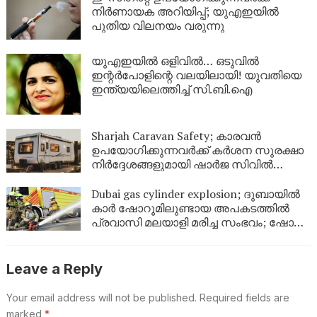
നിർണായക അറിയിപ്പ്; യുഎഇയിൽ
പുതിയ വിലനയം വരുന്നു
യുഎഇയിൽ ഒളിവിൽ… ഒടുവിൽ
ഇന്റർപോളിന്റെ വലയിലായി! യുവതിയെ
ഇന്ത്യയിലെത്തിച്ച് സി.ബി.ഐ
Sharjah Caravan Safety; കാരവൻ
ഉപയോഗിക്കുന്നവർക്ക് കർശന സുരക്ഷാ
നിർദ്ദേശങ്ങളുമായി ഷാർജ സിവിൽ
ഡിഫൻസ്
Dubai gas cylinder explosion; ദുബായിൽ
കാർ ഷോറൂമിലുണ്ടായ അപകടത്തിൽ
പ്രവാസി മലയാളി മരിച്ച സംഭവം; ഷോറൂം
അടച്ചു
Leave a Reply
Your email address will not be published.
Required fields are
marked
*