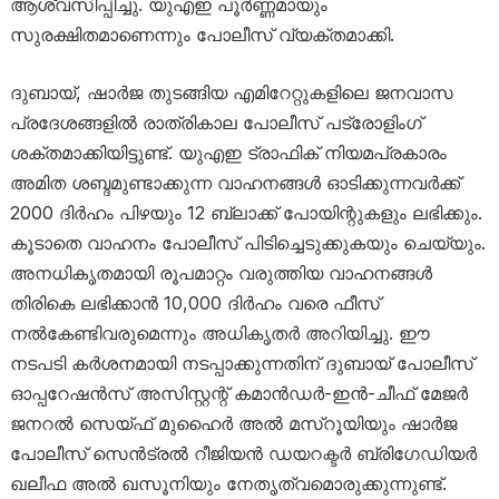
ആശ്വസിപ്പിച്ചു. യുഎഇ പൂർണ്ണമായും
സുരക്ഷിതമാണെന്നും പോലീസ് വ്യക്തമാക്കി.
ദുബായ്, ഷാർജ തുടങ്ങിയ എമിറേറ്റുകളിലെ ജനവാസ
പ്രദേശങ്ങളിൽ രാത്രികാല പോലീസ് പട്രോളിംഗ്
ശക്തമാക്കിയിട്ടുണ്ട്. യുഎഇ ട്രാഫിക് നിയമപ്രകാരം
അമിത ശബ്ദമുണ്ടാക്കുന്ന വാഹനങ്ങൾ ഓടിക്കുന്നവർക്ക്
2000 ദിർഹം പിഴയും 12 ബ്ലാക്ക് പോയിന്റുകളും ലഭിക്കും.
കൂടാതെ വാഹനം പോലീസ് പിടിച്ചെടുക്കുകയും ചെയ്യും.
അനധികൃതമായി രൂപമാറ്റം വരുത്തിയ വാഹനങ്ങൾ
തിരികെ ലഭിക്കാൻ 10,000 ദിർഹം വരെ ഫീസ്
നൽകേണ്ടിവരുമെന്നും അധികൃതർ അറിയിച്ചു. ഈ
നടപടി കർശനമായി നടപ്പാക്കുന്നതിന് ദുബായ് പോലീസ്
ഓപ്പറേഷൻസ് അസിസ്റ്റന്റ് കമാൻഡർ-ഇൻ-ചീഫ് മേജർ
ജനറൽ സെയ്ഫ് മുഹൈർ അൽ മസ്‌റൂയിയും ഷാർജ
പോലീസ് സെൻട്രൽ റീജിയൻ ഡയറക്ടർ ബ്രിഗേഡിയർ
ഖലീഫ അൽ ഖസൂനിയും നേതൃത്വമൊരുക്കുന്നുണ്ട്.