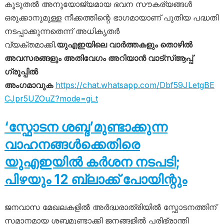
കൂടുതൽ അനുയോജ്യമായ ഭവന സൗകര്യങ്ങൾ
ഒരുക്കാനുമുള്ള നീക്കത്തിന്റെ ഭാഗമായാണ് പുതിയ പദ്ധതി
നടപ്പാക്കുന്നതെന്ന് അധികൃതർ
വ്യക്തമാക്കി.
യുഎഇയിലെ വാർത്തകളും തൊഴിൽ
അവസരങ്ങളും അതിവേഗം അറിയാൻ വാട്സ്ആപ്പ്
ഗ്രൂപ്പിൽ
അംഗമാവുക
https://chat.whatsapp.com/Dbf59JLetgBE
CJpr5UZOuZ?mode=gi_t
‘സ്ഫോടന ശബ്ദ’മുണ്ടാക്കുന്ന
വാഹനങ്ങൾക്കെതിരെ
യുഎഇയിൽ കർശന നടപടി;
പിഴയും 12 ബ്ലാക്ക് പോയിന്റും
ജനവാസ മേഖലകളിൽ അർദ്ധരാത്രിയിൽ സ്ഫോടനത്തിന്
സമാനമായ ശബ്ദമുണ്ടാക്കി ജനങ്ങളിൽ പരിഭ്രാന്തി