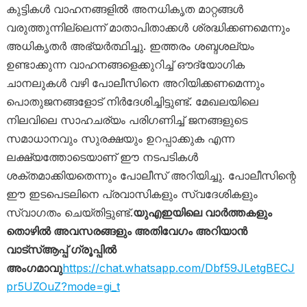
കുട്ടികൾ വാഹനങ്ങളിൽ അനധികൃത മാറ്റങ്ങൾ
വരുത്തുന്നില്ലെന്ന് മാതാപിതാക്കൾ ശ്രദ്ധിക്കണമെന്നും
അധികൃതർ അഭ്യർത്ഥിച്ചു. ഇത്തരം ശബ്ദശല്യം
ഉണ്ടാക്കുന്ന വാഹനങ്ങളെക്കുറിച്ച് ഔദ്യോഗിക
ചാനലുകൾ വഴി പോലീസിനെ അറിയിക്കണമെന്നും
പൊതുജനങ്ങളോട് നിർദേശിച്ചിട്ടുണ്ട്. മേഖലയിലെ
നിലവിലെ സാഹചര്യം പരിഗണിച്ച് ജനങ്ങളുടെ
സമാധാനവും സുരക്ഷയും ഉറപ്പാക്കുക എന്ന
ലക്ഷ്യത്തോടെയാണ് ഈ നടപടികൾ
ശക്തമാക്കിയതെന്നും പോലീസ് അറിയിച്ചു. പോലീസിന്റെ
ഈ ഇടപെടലിനെ പ്രവാസികളും സ്വദേശികളും
സ്വാഗതം ചെയ്തിട്ടുണ്ട്.
യുഎഇയിലെ വാർത്തകളും
തൊഴിൽ അവസരങ്ങളും അതിവേഗം അറിയാൻ
വാട്സ്ആപ്പ് ഗ്രൂപ്പിൽ
അംഗമാവു
https://chat.whatsapp.com/Dbf59JLetgBECJ
pr5UZOuZ?mode=gi_t