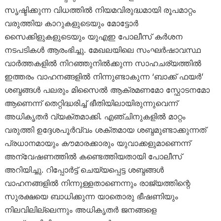
സൃഷ്ടിക്കുന്ന വിധത്തിൽ നിയമവിരുദ്ധമായി രൂപമാറ്റം
വരുത്തിയ കാറുകളുടെയും മോട്ടോർ
സൈക്കിളുകളുടെയും യുഎഇ പോലീസ് കർശന
നടപടികൾ ആരംഭിച്ചു. മേഖലയിലെ സംഘർഷാവസ്ഥ
വാർത്തകളിൽ നിറഞ്ഞുനിൽക്കുന്ന സാഹചര്യത്തിൽ
ഇത്തരം വാഹനങ്ങളിൽ നിന്നുണ്ടാകുന്ന ‘ബാക്ക് ഫയർ’
ശബ്ദങ്ങൾ പലരും മിസൈൽ ആക്രമണമോ സ്ഫോടനമോ
ആണെന്ന് തെറ്റിദ്ധരിച്ച് ഭീതിയിലായിരുന്നുവെന്ന്
അധികൃതർ വ്യക്തമാക്കി. എഞ്ചിനുകളിൽ മാറ്റം
വരുത്തി ഉദ്ദേശപൂർവ്വം ശക്തമായ ശബ്ദമുണ്ടാക്കുന്നത്
പ്രധാനമായും കൗമാരക്കാരും യുവാക്കളുമാണെന്ന്
അന്വേഷണത്തിൽ കണ്ടെത്തിയതായി പോലീസ്
അറിയിച്ചു. റിപ്പോർട്ട് ചെയ്യപ്പെട്ട ശബ്ദങ്ങൾ
വാഹനങ്ങളിൽ നിന്നുള്ളതാണെന്നും രാജ്യത്തിന്റെ
സുരക്ഷയെ ബാധിക്കുന്ന യാതൊരു ഭീഷണിയും
നിലവിലില്ലെന്നും അധികൃതർ ജനങ്ങളെ