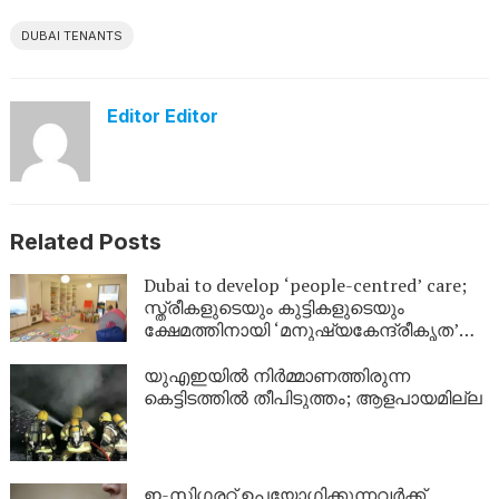
DUBAI TENANTS
Editor Editor
Related Posts
Dubai to develop ‘people-centred’ care;
സ്ത്രീകളുടെയും കുട്ടികളുടെയും
ക്ഷേമത്തിനായി ‘മനുഷ്യകേന്ദ്രീകൃത’
സംരക്ഷണ കേന്ദ്രങ്ങളുമായി ദുബായ്
യുഎഇയിൽ നിർമ്മാണത്തിരുന്ന
കെട്ടിടത്തിൽ തീപിടുത്തം; ആളപായമില്ല
ഇ-സിഗരറ്റ് ഉപയോഗിക്കുന്നവർക്ക്