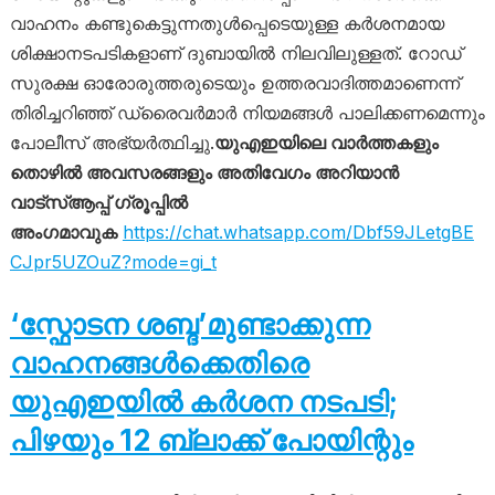
വാഹനം കണ്ടുകെട്ടുന്നതുൾപ്പെടെയുള്ള കർശനമായ
ശിക്ഷാനടപടികളാണ് ദുബായിൽ നിലവിലുള്ളത്. റോഡ്
സുരക്ഷ ഓരോരുത്തരുടെയും ഉത്തരവാദിത്തമാണെന്ന്
തിരിച്ചറിഞ്ഞ് ഡ്രൈവർമാർ നിയമങ്ങൾ പാലിക്കണമെന്നും
പോലീസ് അഭ്യർത്ഥിച്ചു.
യുഎഇയിലെ വാർത്തകളും
തൊഴിൽ അവസരങ്ങളും അതിവേഗം അറിയാൻ
വാട്സ്ആപ്പ് ഗ്രൂപ്പിൽ
അംഗമാവുക
https://chat.whatsapp.com/Dbf59JLetgBE
CJpr5UZOuZ?mode=gi_t
‘സ്ഫോടന ശബ്ദ’മുണ്ടാക്കുന്ന
വാഹനങ്ങൾക്കെതിരെ
യുഎഇയിൽ കർശന നടപടി;
പിഴയും 12 ബ്ലാക്ക് പോയിന്റും