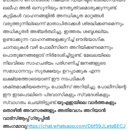
ഖലീഫ അൽ ഖസൂനിയും നേതൃത്വമൊരുക്കുന്നുണ്ട്.
കുട്ടികൾ വാഹനങ്ങളിൽ അനധികൃത മാറ്റങ്ങൾ
വരുത്തുന്നില്ലെന്ന് മാതാപിതാക്കൾ ശ്രദ്ധിക്കണമെന്നും
അധികൃതർ അഭ്യർത്ഥിച്ചു. ഇത്തരം ശബ്ദശല്യം
ഉണ്ടാക്കുന്ന വാഹനങ്ങളെക്കുറിച്ച് ഔദ്യോഗിക
ചാനലുകൾ വഴി പോലീസിനെ അറിയിക്കണമെന്നും
പൊതുജനങ്ങളോട് നിർദേശിച്ചിട്ടുണ്ട്. മേഖലയിലെ
നിലവിലെ സാഹചര്യം പരിഗണിച്ച് ജനങ്ങളുടെ
സമാധാനവും സുരക്ഷയും ഉറപ്പാക്കുക എന്ന
ലക്ഷ്യത്തോടെയാണ് ഈ നടപടികൾ
ശക്തമാക്കിയതെന്നും പോലീസ് അറിയിച്ചു. പോലീസിന്റെ
ഈ ഇടപെടലിനെ പ്രവാസികളും സ്വദേശികളും
സ്വാഗതം ചെയ്തിട്ടുണ്ട്.
യുഎഇയിലെ വാർത്തകളും
തൊഴിൽ അവസരങ്ങളും അതിവേഗം അറിയാൻ
വാട്സ്ആപ്പ് ഗ്രൂപ്പിൽ
അംഗമാവു
https://chat.whatsapp.com/Dbf59JLetgBECJ