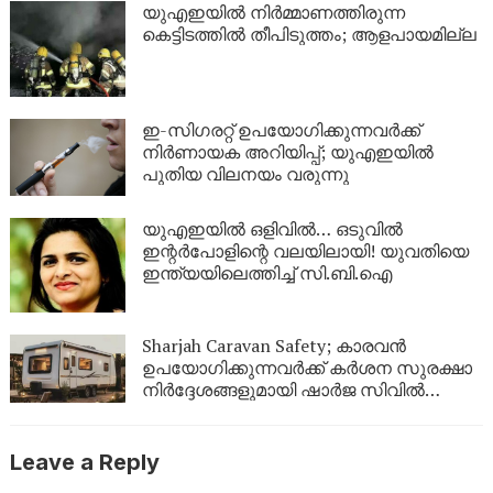
യുഎഇയിൽ നിർമ്മാണത്തിരുന്ന
കെട്ടിടത്തിൽ തീപിടുത്തം; ആളപായമില്ല
ഇ-സിഗരറ്റ് ഉപയോഗിക്കുന്നവർക്ക്
നിർണായക അറിയിപ്പ്; യുഎഇയിൽ
പുതിയ വിലനയം വരുന്നു
യുഎഇയിൽ ഒളിവിൽ… ഒടുവിൽ
ഇന്റർപോളിന്റെ വലയിലായി! യുവതിയെ
ഇന്ത്യയിലെത്തിച്ച് സി.ബി.ഐ
Sharjah Caravan Safety; കാരവൻ
ഉപയോഗിക്കുന്നവർക്ക് കർശന സുരക്ഷാ
നിർദ്ദേശങ്ങളുമായി ഷാർജ സിവിൽ
ഡിഫൻസ്
Leave a Reply