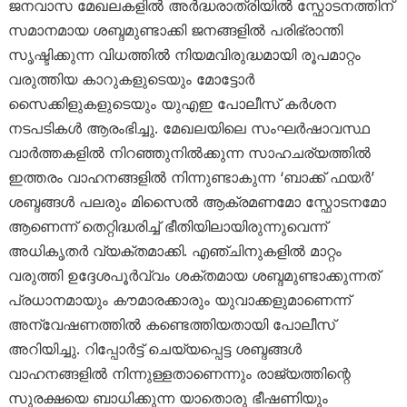
ജനവാസ മേഖലകളിൽ അർദ്ധരാത്രിയിൽ സ്ഫോടനത്തിന്
സമാനമായ ശബ്ദമുണ്ടാക്കി ജനങ്ങളിൽ പരിഭ്രാന്തി
സൃഷ്ടിക്കുന്ന വിധത്തിൽ നിയമവിരുദ്ധമായി രൂപമാറ്റം
വരുത്തിയ കാറുകളുടെയും മോട്ടോർ
സൈക്കിളുകളുടെയും യുഎഇ പോലീസ് കർശന
നടപടികൾ ആരംഭിച്ചു. മേഖലയിലെ സംഘർഷാവസ്ഥ
വാർത്തകളിൽ നിറഞ്ഞുനിൽക്കുന്ന സാഹചര്യത്തിൽ
ഇത്തരം വാഹനങ്ങളിൽ നിന്നുണ്ടാകുന്ന ‘ബാക്ക് ഫയർ’
ശബ്ദങ്ങൾ പലരും മിസൈൽ ആക്രമണമോ സ്ഫോടനമോ
ആണെന്ന് തെറ്റിദ്ധരിച്ച് ഭീതിയിലായിരുന്നുവെന്ന്
അധികൃതർ വ്യക്തമാക്കി. എഞ്ചിനുകളിൽ മാറ്റം
വരുത്തി ഉദ്ദേശപൂർവ്വം ശക്തമായ ശബ്ദമുണ്ടാക്കുന്നത്
പ്രധാനമായും കൗമാരക്കാരും യുവാക്കളുമാണെന്ന്
അന്വേഷണത്തിൽ കണ്ടെത്തിയതായി പോലീസ്
അറിയിച്ചു. റിപ്പോർട്ട് ചെയ്യപ്പെട്ട ശബ്ദങ്ങൾ
വാഹനങ്ങളിൽ നിന്നുള്ളതാണെന്നും രാജ്യത്തിന്റെ
സുരക്ഷയെ ബാധിക്കുന്ന യാതൊരു ഭീഷണിയും