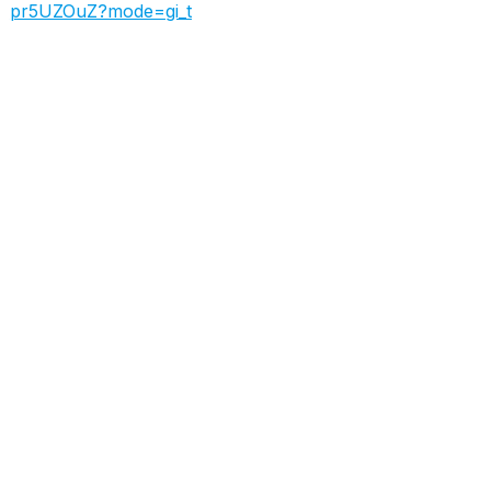
pr5UZOuZ?mode=gi_t