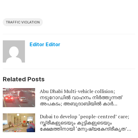
TRAFFIC VIOLATION
Editor Editor
Related Posts
Abu Dhabi Multi-vehicle collision;
നടുറോഡിൽ വാഹനം നിർത്തുന്നത്
അപകടം; അബുദാബിയിൽ കാർ
തലകീഴായി മറിഞ്ഞ് വൻ അപകടം
Dubai to develop ‘people-centred’ care;
സ്ത്രീകളുടെയും കുട്ടികളുടെയും
ക്ഷേമത്തിനായി ‘മനുഷ്യകേന്ദ്രീകൃത’
സംരക്ഷണ കേന്ദ്രങ്ങളുമായി ദുബായ്