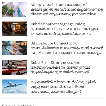
Adnoc vessel attack; ഹോർമുസ്
കടലിടുക്കിൽ അഡ്‌നോക് കപ്പലിന് നേരെ
മിസൈൽ ആക്രമണം; ഇറാനെതിരെ
ശക്തമായ പ്രതിഷേധവുമായി യുഎഇ
Dubai Shopfront Signage Rules;
ദുബായിലെ വ്യാപാര സ്ഥാപനങ്ങളുടെ
നെയിം ബോർഡുകൾക്ക് കർശന
നിയന്ത്രണം; പുതിയ മാർഗനിർദ്ദേശങ്ങൾ
UAE Satellite Connectivity;
റേഞ്ചില്ലാത്ത സ്ഥലത്തും ഇനി ഫോൺ
‘ഫുൾ പവർ’! സാധാരണ ഫോണുകളെ
ഉപഗ്രഹവുമായി ബന്ധിപ്പിച്ച്
യുഎഇയുടെ വിപ്ലവം
Dubai Biker Stunt; റോഡിൽ
അഭ്യാസപ്രകടനം നടത്തുന്നവർ
സൂക്ഷിക്കുക! ദുബായിൽ ബൈക്ക്
യാത്രികന് എട്ടിന്റെ പണി നൽകി
പോലീസ്
യുഎഇയിൽ വിമാന സർവീസുകളിൽ
മാറ്റം; യാത്രക്കാർക്ക് ജാഗ്രതാ
നിർദേശവുമായി അധികൃതർ