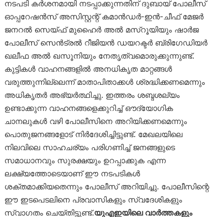
നടപടി കർശനമായി നടപ്പാക്കുന്നതിന് ദുബായ് പോലീസ്
ഓപ്പറേഷൻസ് അസിസ്റ്റന്റ് കമാൻഡർ-ഇൻ-ചീഫ് മേജർ
ജനറൽ സെയ്ഫ് മുഹൈർ അൽ മസ്‌റൂയിയും ഷാർജ
പോലീസ് സെൻട്രൽ റീജിയൻ ഡയറക്ടർ ബ്രിഗേഡിയർ
ഖലീഫ അൽ ഖസൂനിയും നേതൃത്വമൊരുക്കുന്നുണ്ട്.
കുട്ടികൾ വാഹനങ്ങളിൽ അനധികൃത മാറ്റങ്ങൾ
വരുത്തുന്നില്ലെന്ന് മാതാപിതാക്കൾ ശ്രദ്ധിക്കണമെന്നും
അധികൃതർ അഭ്യർത്ഥിച്ചു. ഇത്തരം ശബ്ദശല്യം
ഉണ്ടാക്കുന്ന വാഹനങ്ങളെക്കുറിച്ച് ഔദ്യോഗിക
ചാനലുകൾ വഴി പോലീസിനെ അറിയിക്കണമെന്നും
പൊതുജനങ്ങളോട് നിർദേശിച്ചിട്ടുണ്ട്. മേഖലയിലെ
നിലവിലെ സാഹചര്യം പരിഗണിച്ച് ജനങ്ങളുടെ
സമാധാനവും സുരക്ഷയും ഉറപ്പാക്കുക എന്ന
ലക്ഷ്യത്തോടെയാണ് ഈ നടപടികൾ
ശക്തമാക്കിയതെന്നും പോലീസ് അറിയിച്ചു. പോലീസിന്റെ
ഈ ഇടപെടലിനെ പ്രവാസികളും സ്വദേശികളും
സ്വാഗതം ചെയ്തിട്ടുണ്ട്.
യുഎഇയിലെ വാർത്തകളും