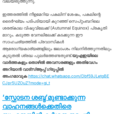
വിലയിരുത്തുന്നു.
ഇത്തരത്തിൽ നീളമേറിയ പകലിന് ശേഷം, പകലിന്റെ
ദൈർഘ്യം പടിപടിയായി കുറഞ്ഞ് സെപ്റ്റംബറിലെ
ശരത്കാല വിഷുവിലേക്ക് (Autumnal Equinox) പ്രകൃതി
മാറും. കടുത്ത വേനലിലേക്ക് കടക്കുന്ന ഈ
സാഹചര്യത്തിൽ പ്രവാസികൾ
ആരോഗ്യകാര്യങ്ങളിലും ജലാംശം നിലനിർത്തുന്നതിലും
കൂടുതൽ ശ്രദ്ധ പുലർത്തേണ്ടതുണ്ട്.
യുഎഇയിലെ
വാർത്തകളും തൊഴിൽ അവസരങ്ങളും അതിവേഗം
അറിയാൻ വാട്സ്ആപ്പ് ഗ്രൂപ്പിൽ
അംഗമാവുക
https://chat.whatsapp.com/Dbf59JLetgBE
CJpr5UZOuZ?mode=gi_t
‘സ്ഫോടന ശബ്ദ’മുണ്ടാക്കുന്ന
വാഹനങ്ങൾക്കെതിരെ