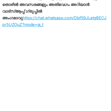
തൊഴിൽ അവസരങ്ങളും അതിവേഗം അറിയാൻ
വാട്സ്ആപ്പ് ഗ്രൂപ്പിൽ
അംഗമാവു
https://chat.whatsapp.com/Dbf59JLetgBECJ
pr5UZOuZ?mode=gi_t