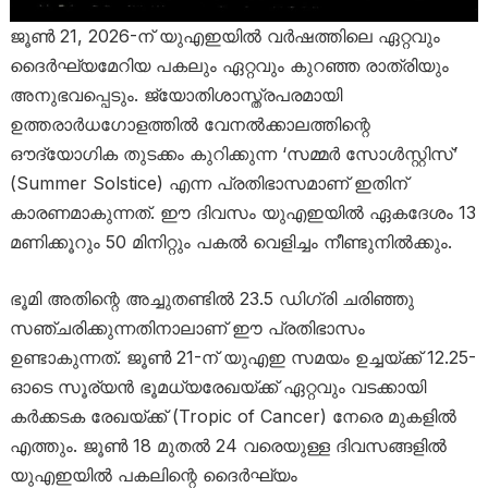
ജൂൺ 21, 2026-ന് യുഎഇയിൽ വർഷത്തിലെ ഏറ്റവും
ദൈർഘ്യമേറിയ പകലും ഏറ്റവും കുറഞ്ഞ രാത്രിയും
അനുഭവപ്പെടും. ജ്യോതിശാസ്ത്രപരമായി
ഉത്തരാർധഗോളത്തിൽ വേനൽക്കാലത്തിന്റെ
ഔദ്യോഗിക തുടക്കം കുറിക്കുന്ന ‘സമ്മർ സോൾസ്റ്റിസ്’
(Summer Solstice) എന്ന പ്രതിഭാസമാണ് ഇതിന്
കാരണമാകുന്നത്. ഈ ദിവസം യുഎഇയിൽ ഏകദേശം 13
മണിക്കൂറും 50 മിനിറ്റും പകൽ വെളിച്ചം നീണ്ടുനിൽക്കും.
ഭൂമി അതിന്റെ അച്ചുതണ്ടിൽ 23.5 ഡിഗ്രി ചരിഞ്ഞു
സഞ്ചരിക്കുന്നതിനാലാണ് ഈ പ്രതിഭാസം
ഉണ്ടാകുന്നത്. ജൂൺ 21-ന് യുഎഇ സമയം ഉച്ചയ്ക്ക് 12.25-
ഓടെ സൂര്യൻ ഭൂമധ്യരേഖയ്ക്ക് ഏറ്റവും വടക്കായി
കർക്കടക രേഖയ്ക്ക് (Tropic of Cancer) നേരെ മുകളിൽ
എത്തും. ജൂൺ 18 മുതൽ 24 വരെയുള്ള ദിവസങ്ങളിൽ
യുഎഇയിൽ പകലിന്റെ ദൈർഘ്യം