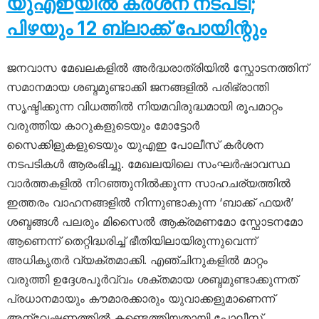
യുഎഇയിൽ കർശന നടപടി;
പിഴയും 12 ബ്ലാക്ക് പോയിന്റും
ജനവാസ മേഖലകളിൽ അർദ്ധരാത്രിയിൽ സ്ഫോടനത്തിന്
സമാനമായ ശബ്ദമുണ്ടാക്കി ജനങ്ങളിൽ പരിഭ്രാന്തി
സൃഷ്ടിക്കുന്ന വിധത്തിൽ നിയമവിരുദ്ധമായി രൂപമാറ്റം
വരുത്തിയ കാറുകളുടെയും മോട്ടോർ
സൈക്കിളുകളുടെയും യുഎഇ പോലീസ് കർശന
നടപടികൾ ആരംഭിച്ചു. മേഖലയിലെ സംഘർഷാവസ്ഥ
വാർത്തകളിൽ നിറഞ്ഞുനിൽക്കുന്ന സാഹചര്യത്തിൽ
ഇത്തരം വാഹനങ്ങളിൽ നിന്നുണ്ടാകുന്ന ‘ബാക്ക് ഫയർ’
ശബ്ദങ്ങൾ പലരും മിസൈൽ ആക്രമണമോ സ്ഫോടനമോ
ആണെന്ന് തെറ്റിദ്ധരിച്ച് ഭീതിയിലായിരുന്നുവെന്ന്
അധികൃതർ വ്യക്തമാക്കി. എഞ്ചിനുകളിൽ മാറ്റം
വരുത്തി ഉദ്ദേശപൂർവ്വം ശക്തമായ ശബ്ദമുണ്ടാക്കുന്നത്
പ്രധാനമായും കൗമാരക്കാരും യുവാക്കളുമാണെന്ന്
അന്വേഷണത്തിൽ കണ്ടെത്തിയതായി പോലീസ്