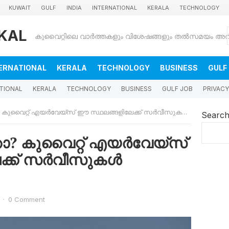
KUWAIT
GULF
INDIA
INTERNATIONAL
KERALA
TECHNOLOGY
KAL
ERNATIONAL
KERALA
TECHNOLOGY
BUSINESS
GULF
TIONAL
KERALA
TECHNOLOGY
BUSINESS
GULF JOB
PRIVACY
ൈറ്റ് എയർവേയ്‌സ് ഈ സ്ഥലങ്ങളിലേക്ക് സർവീസുകൾ ആരംഭിച്ചു
Searc
? കുവൈറ്റ് എയർവേയ്‌സ്
ക്ക് സർവീസുകൾ
·
0 Comment