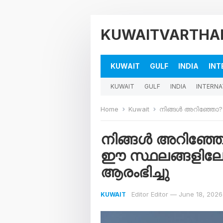
KUWAITVARTHA
KUWAIT
GULF
INDIA
INT
KUWAIT
GULF
INDIA
INTERNA
Home
Kuwait
നിങ്ങൾ അറിഞ്ഞോ? കുവ
നിങ്ങൾ അറിഞ്ഞോ
ഈ സ്ഥലങ്ങളിലേ
ആരംഭിച്ചു
Editor Editor
—
June 18, 2026
KUWAIT