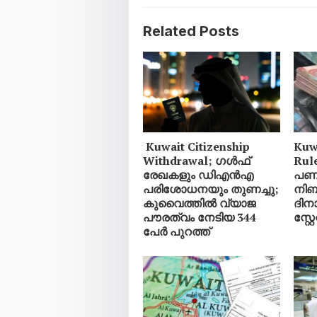
Related Posts
Kuwait Citizenship
Kuw
Withdrawal; ഗൾഫ്
Rul
രേഖകളും ഡിഎൻഎ
പണമ
പരിശോധനയും തുണച്ചു;
നിബ
കുവൈത്തിൽ വ്യാജ
ദിനാ
പൗരത്വം നേടിയ 344
സ്റ്റ
പേർ പുറത്ത്