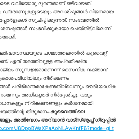
ോടെ വലിയൊരു ദുരന്തമാണ് ഒഴിവായത്.
യും ഡ്രോണുകളുടെയും അവശിഷ്ടങ്ങൾ വിജനമായ
ോർട്ടുകൾ സൂചിപ്പിക്കുന്നത്. സംഭവത്തിൽ
നഷ്ടങ്ങൾ സംഭവിക്കുകയോ ചെയ്തിട്ടില്ലെന്ന്
ാക്കി.
ർഷാവസ്ഥയുടെ പശ്ചാത്തലത്തിൽ കുവൈറ്റ്
. ഏത് തരത്തിലുള്ള അപ്രതീക്ഷിത
ാജ്യം സുസജ്ജമാണെന്ന് സൈനിക വക്താവ്
ആകാശപരിധിയിലും നിരീക്ഷണം
ങ്ങൾ പരിഭ്രാന്തരാകേണ്ടതില്ലെന്നും ഔദ്യോഗിക
ണമെന്നും അധികൃതർ നിർദ്ദേശിച്ചു. വരും
ോധനകളും നിരീക്ഷണങ്ങളും കർശനമായി
യത്തിന്റെ തീരുമാനം.
കുവൈത്തിലെ
ും അതിവേഗം അറിയാൻ വാട്സ്ആപ്പ് ഗ്രൂപ്പിൽ
sapp.com/J8DppBWsXPaAoNLAwKnfF8?mode=gi_t