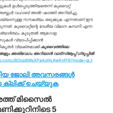
ുകൾ ഉൾപ്പെടുത്തിയതെന്ന് കുവൈറ്റ്
അബ്ദുൾ വഹാബ് അൽ-ഷാത്തി അറിയിച്ചു.
െയ്യാനുള്ള സൗകര്യം ഒരുക്കുക എന്നതാണ് ഈ
ന്നത്. കുവൈറ്റിന്റെ ദേശീയ വിമാന കമ്പനി എന്ന
കര്യാർത്ഥം കൂടുതൽ ആഗോള
സുകൾ വ്യാപിപ്പിക്കാൻ
കൃതർ വ്യക്തമാക്കി.
കുവൈത്തിലെ
ും അതിവേഗം അറിയാൻ വാട്സ്ആപ്പ് ഗ്രൂപ്പിൽ
sapp.com/J8DppBWsXPaAoNLAwKnfF8?mode=gi_t
തിയ ജോലി അവസരങ്ങൾ
ക്ലിക്ക് ചെയ്യുക
ശത്ത് മിസൈൽ
ിക്കൂറിനിടെ 5