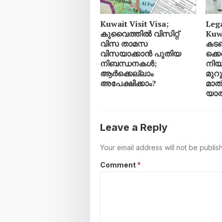
Kuwait Visit Visa;
Leg
കുവൈത്തിൽ വിസിറ്റ്
Kuw
വിസ താമസ
കട
വിസയാക്കാൻ പുതിയ
ക്ക
നിബന്ധനകൾ;
നിയമ
ആർക്കെല്ലാം
മുറ
അപേക്ഷിക്കാം?
മാത്
യാത
Leave a Reply
Your email address will not be publis
Comment
*