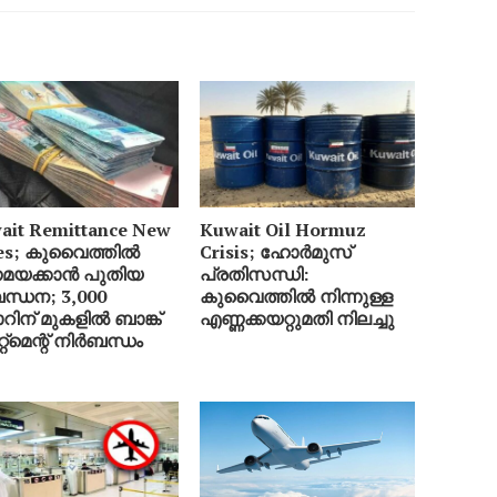
ait Remittance New
Kuwait Oil Hormuz
es; കുവൈത്തിൽ
Crisis; ഹോർമുസ്
യക്കാൻ പുതിയ
പ്രതിസന്ധി:
ന്ധന; 3,000
കുവൈത്തിൽ നിന്നുള്ള
റിന് മുകളിൽ ബാങ്ക്
എണ്ണക്കയറ്റുമതി നിലച്ചു
േറ്റ്‌മെന്റ് നിർബന്ധം