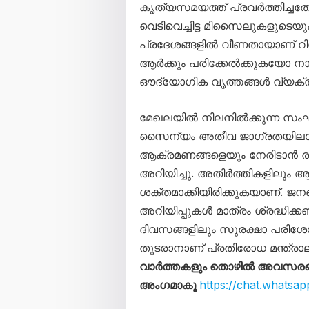
കൃത്യസമയത്ത് പ്രവർത്തിച്ചത
വെടിവെച്ചിട്ട മിസൈലുകളുടെ
പ്രദേശങ്ങളിൽ വീണതായാണ് റിപ്പ
ആർക്കും പരിക്കേൽക്കുകയോ നാശ
ഔദ്യോഗിക വൃത്തങ്ങൾ വ്യക്തമ
മേഖലയിൽ നിലനിൽക്കുന്ന സംഘ
സൈന്യം അതീവ ജാഗ്രതയിലാണ്
ആക്രമണങ്ങളെയും നേരിടാൻ ര
അറിയിച്ചു. അതിർത്തികളിലും 
ശക്തമാക്കിയിരിക്കുകയാണ്. ജന
അറിയിപ്പുകൾ മാത്രം ശ്രദ്ധിക്ക
ദിവസങ്ങളിലും സുരക്ഷാ പരിശ
തുടരാനാണ് പ്രതിരോധ മന്ത്രാല
വാർത്തകളും തൊഴിൽ അവസരങ്ങള
അംഗമാകൂ
https://chat.what