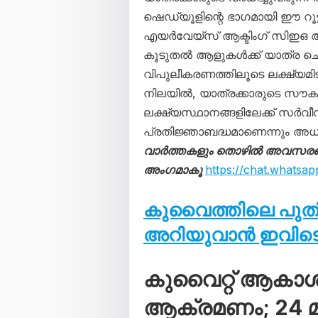
ഷെഡ്യൂളിന്റെ ഭാഗമായി ഈ റൂട്ട
എയർവേയ്‌സ് ആക്ടിംഗ് സിഇഒ 
കൂടുതൽ ആളുകൾക്ക് യാത്ര ച
വിപുലീകരണത്തിലൂടെ ലക്ഷ്യമിടു
നിലയിൽ, യാത്രക്കാരുടെ സൗ
ലക്ഷ്യസ്ഥാനങ്ങളിലേക്ക് സർവീ
പ്രതിജ്ഞാബദ്ധമാണെന്നും അധി
വാർത്തകളും തൊഴിൽ അവസരങ്ങള
അംഗമാകൂ
https://chat.what
കുവൈത്തിലെ പു
അറിയുവാൻ ഇവിടെ 
കുവൈറ്റ് ആകാ
ആക്രമണം; 24 മണ