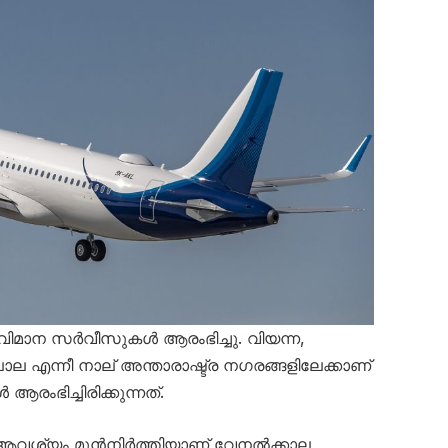
വിമാന സർവീസുകൾ ആരംഭിച്ചു. വിയന്ന,
എന്നീ നാല് അന്താരാഷ്ട്ര നഗരങ്ങളിലേക്കാണ്
ിച്ചിരിക്കുന്നത്.
്ന ആവശ്യം മുൻനിർത്തിയാണ് വേനൽക്കാല