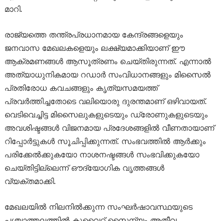
മാറി.
രാജ്യത്തെ തന്ത്രപ്രധാനമായ കേന്ദ്രങ്ങളെയും
ജനവാസ മേഖലകളെയും ലക്ഷ്യമാക്കിയാണ് ഈ
ആക്രമണങ്ങൾ ആസൂത്രണം ചെയ്തിരുന്നത്. എന്നാൽ
അത്യാധുനികമായ റഡാർ സംവിധാനങ്ങളും മിസൈൽ
പ്രതിരോധ കവചങ്ങളും കൃത്യസമയത്ത്
പ്രവർത്തിച്ചതോടെ വലിയൊരു ദുരന്തമാണ് ഒഴിവായത്.
വെടിവെച്ചിട്ട മിസൈലുകളുടെയും ഡ്രോണുകളുടെയും
അവശിഷ്ടങ്ങൾ വിജനമായ പ്രദേശങ്ങളിൽ വീണതായാണ്
റിപ്പോർട്ടുകൾ സൂചിപ്പിക്കുന്നത്. സംഭവത്തിൽ ആർക്കും
പരിക്കേൽക്കുകയോ നാശനഷ്ടങ്ങൾ സംഭവിക്കുകയോ
ചെയ്തിട്ടില്ലെന്ന് ഔദ്യോഗിക വൃത്തങ്ങൾ
വ്യക്തമാക്കി.
മേഖലയിൽ നിലനിൽക്കുന്ന സംഘർഷാവസ്ഥയുടെ
പശ്ചാത്തലത്തിൽ കുവൈറ്റ് സൈന്യം അതീവ