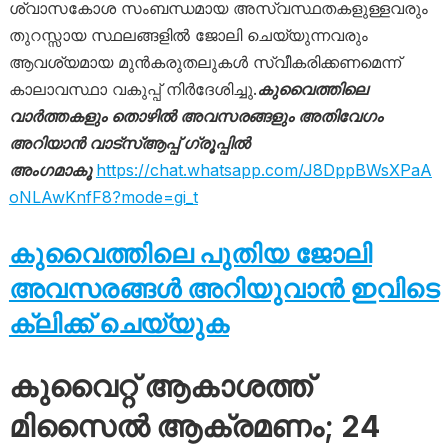
ശ്വാസകോശ സംബന്ധമായ അസ്വസ്ഥതകളുള്ളവരും
തുറസ്സായ സ്ഥലങ്ങളിൽ ജോലി ചെയ്യുന്നവരും
ആവശ്യമായ മുൻകരുതലുകൾ സ്വീകരിക്കണമെന്ന്
കാലാവസ്ഥാ വകുപ്പ് നിർദേശിച്ചു.
കുവൈത്തിലെ
വാർത്തകളും തൊഴിൽ അവസരങ്ങളും അതിവേഗം
അറിയാൻ വാട്സ്ആപ്പ് ഗ്രൂപ്പിൽ
അംഗമാകൂ
https://chat.whatsapp.com/J8DppBWsXPaA
oNLAwKnfF8?mode=gi_t
കുവൈത്തിലെ പുതിയ ജോലി
അവസരങ്ങൾ അറിയുവാൻ ഇവിടെ
ക്ലിക്ക് ചെയ്യുക
കുവൈറ്റ് ആകാശത്ത്
മിസൈൽ ആക്രമണം; 24