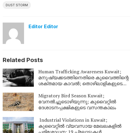
DUST STORM
Editor Editor
Related Posts
Human Trafficking Awareness Kuwait;
മനുഷ്യക്കടത്തിനെതിരെ കുവൈത്തിന്റെ
ശക്തമായ കാവൽ; തൊഴിലാളികളുടെ
അവകാശ സംരക്ഷണത്തിന് ഊന്നൽ
Migratory Bird Season Kuwait;
വേനൽച്ചൂടൊഴിയുന്നു; കുവൈറ്റിൽ
ദേശാടനപ്പക്ഷികളുടെ വസന്തകാലം
Industrial Violations in Kuwait;
കുവൈറ്റിൽ വ്യവസായ മേഖലകളിൽ
പരിശോധന; 19 പ്ലോട്ടുകൾ