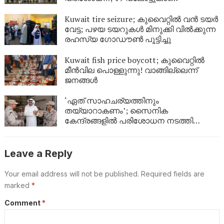
അടച്ചുപൂട്ടാൻ ഉത്തരവിട്ടു
Kuwait tire seizure; കുവൈറ്റിൽ വൻ ടയർ
വേട്ട; പഴയ ടയറുകൾ മിനുക്കി വിൽക്കുന്ന
രഹസ്യ ഗോഡൗൺ പൂട്ടിച്ചു
Kuwait fish price boycott; കുവൈറ്റിൽ
മീൻവില പൊള്ളുന്നു! വാങ്ങില്ലെന്ന്
ജനങ്ങൾ
‘ഏത് സാഹചര്യത്തിനും
തയ്യാറാകണം’; സൈനിക
കേന്ദ്രങ്ങളിൽ പരിശോധന നടത്തി
കുവൈത്ത് പ്രതിരോധമന്ത്രി
Leave a Reply
Your email address will not be published.
Required fields are
marked
*
Comment
*